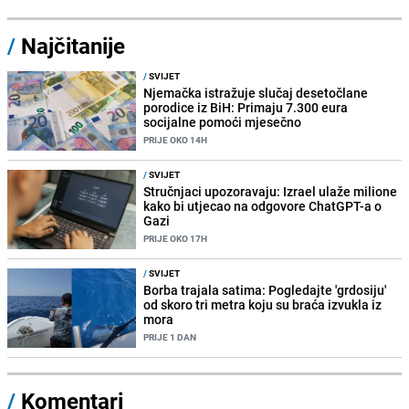
/
Najčitanije
/
SVIJET
Njemačka istražuje slučaj desetočlane
porodice iz BiH: Primaju 7.300 eura
socijalne pomoći mjesečno
PRIJE OKO 14H
/
SVIJET
Stručnjaci upozoravaju: Izrael ulaže milione
kako bi utjecao na odgovore ChatGPT-a o
Gazi
PRIJE OKO 17H
/
SVIJET
Borba trajala satima: Pogledajte 'grdosiju'
od skoro tri metra koju su braća izvukla iz
mora
PRIJE 1 DAN
/
Komentari