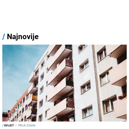
/
Najnovije
/
SVIJET
I
PRIJE 22MIN