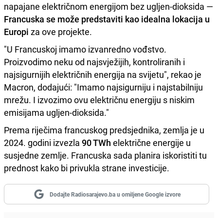
napajane električnom energijom bez ugljen-dioksida —
Francuska se može predstaviti kao idealna lokacija u
Europi
za ove projekte.
"U Francuskoj imamo izvanredno vođstvo.
Proizvodimo neku od najsvježijih, kontroliranih i
najsigurnijih električnih energija na svijetu", rekao je
Macron, dodajući: "Imamo najsigurniju i najstabilniju
mrežu. I izvozimo ovu električnu energiju s niskim
emisijama ugljen-dioksida."
Prema riječima francuskog predsjednika, zemlja je u
2024. godini izvezla
90 TWh
električne energije u
susjedne zemlje. Francuska sada planira iskoristiti tu
prednost kako bi privukla strane investicije.
Dodajte Radiosarajevo.ba u omiljene Google izvore