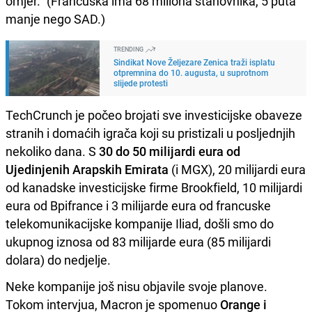
omjer." (Francuska ima 68 miliona stanovnika, 5 puta
manje nego SAD.)
TRENDING
Sindikat Nove Željezare Zenica traži isplatu
otpremnina do 10. augusta, u suprotnom
slijede protesti
TechCrunch je počeo brojati sve investicijske obaveze
stranih i domaćih igrača koji su pristizali u posljednjih
nekoliko dana. S
30 do 50 milijardi eura od
Ujedinjenih Arapskih Emirata
(i MGX), 20 milijardi eura
od kanadske investicijske firme Brookfield, 10 milijardi
eura od Bpifrance i 3 milijarde eura od francuske
telekomunikacijske kompanije Iliad, došli smo do
ukupnog iznosa od 83 milijarde eura (85 milijardi
dolara) do nedjelje.
Neke kompanije još nisu objavile svoje planove.
Tokom intervjua, Macron je spomenuo
Orange i