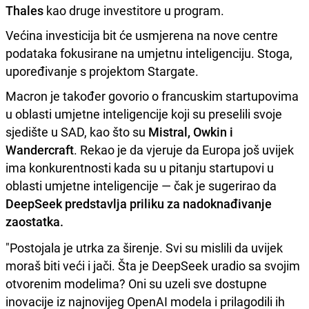
Thales
kao druge investitore u program.
Većina investicija bit će usmjerena na nove centre
podataka fokusirane na umjetnu inteligenciju. Stoga,
upoređivanje s projektom Stargate.
Macron je također govorio o francuskim startupovima
u oblasti umjetne inteligencije koji su preselili svoje
sjedište u SAD, kao što su
Mistral, Owkin i
Wandercraft
. Rekao je da vjeruje da Europa još uvijek
ima konkurentnosti kada su u pitanju startupovi u
oblasti umjetne inteligencije — čak je sugerirao da
DeepSeek predstavlja priliku za nadoknađivanje
zaostatka.
"Postojala je utrka za širenje. Svi su mislili da uvijek
moraš biti veći i jači. Šta je DeepSeek uradio sa svojim
otvorenim modelima? Oni su uzeli sve dostupne
inovacije iz najnovijeg OpenAI modela i prilagodili ih