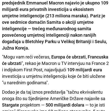
predsjednik Emmanuel Macron najavio je ukupno 109
milijardi eura privatnih investicija u ekosistem
umjetne inteligencije (213 miliona maraka). Pariz je
ove sedmice domaćin Samita o akciji umjetne
inteligencije — trećeg međunarodnog samita
posvećenog umjetnoj inteligenciji nakon ranijih
događaja u Bletchley Parku u Velikoj Britaniji i Seulu,
Južna Koreja.
"Mogu vam reći večeras,
Europa će ubrzati, Francuska
će ubrzati
", rekao je Macron u TV intervjuu na France 2
i indijskom First Post, najavljujući
109 milijardi eura
investicija u umjetnu inteligenciju koje će biti uložene
"u narednim godinama".
Dodao je da taj iznos predstavlja "tačnu ekvivalentu
onoga što su Sjedinjene Američke Države najavile sa
Stargate
projektom —
500 milijardi dolara
— to je isti