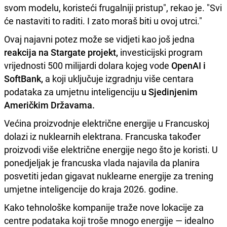
svom modelu, koristeći frugalniji pristup", rekao je. "Svi
će nastaviti to raditi. I zato moraš biti u ovoj utrci."
Ovaj najavni potez može se vidjeti kao još jedna
reakcija na Stargate projekt,
investicijski program
vrijednosti 500 milijardi dolara kojeg vode
OpenAI i
SoftBank,
a koji uključuje izgradnju više centara
podataka za umjetnu inteligenciju
u Sjedinjenim
Američkim Državama.
Većina proizvodnje električne energije u Francuskoj
dolazi iz nuklearnih elektrana. Francuska također
proizvodi više električne energije nego što je koristi. U
ponedjeljak je francuska vlada najavila da planira
posvetiti jedan gigavat nuklearne energije za trening
umjetne inteligencije do kraja 2026. godine.
Kako tehnološke kompanije traže nove lokacije za
centre podataka koji troše mnogo energije — idealno