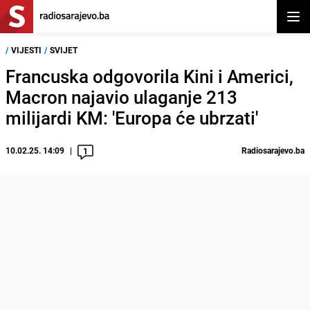
Otvor
/
VIJESTI
/
SVIJET
Francuska odgovorila Kini i Americi,
Macron najavio ulaganje 213
milijardi KM: 'Europa će ubrzati'
10.02.25. 14:09
Radiosarajevo.ba
1