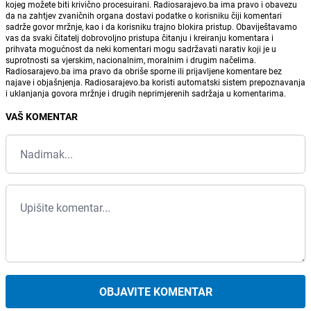
kojeg možete biti krivično procesuirani. Radiosarajevo.ba ima pravo i obavezu
da na zahtjev zvaničnih organa dostavi podatke o korisniku čiji komentari
sadrže govor mržnje, kao i da korisniku trajno blokira pristup. Obaviještavamo
vas da svaki čitatelj dobrovoljno pristupa čitanju i kreiranju komentara i
prihvata mogućnost da neki komentari mogu sadržavati narativ koji je u
suprotnosti sa vjerskim, nacionalnim, moralnim i drugim načelima.
Radiosarajevo.ba ima pravo da obriše sporne ili prijavljene komentare bez
najave i objašnjenja. Radiosarajevo.ba koristi automatski sistem prepoznavanja
i uklanjanja govora mržnje i drugih neprimjerenih sadržaja u komentarima.
VAŠ KOMENTAR
OBJAVITE KOMENTAR