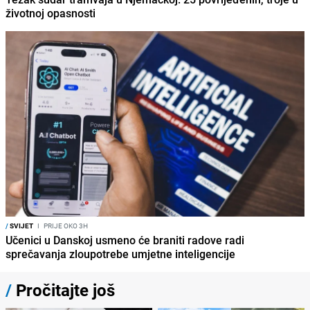
životnoj opasnosti
/
SVIJET
I
PRIJE OKO 3H
Učenici u Danskoj usmeno će braniti radove radi
sprečavanja zloupotrebe umjetne inteligencije
/
Pročitajte još