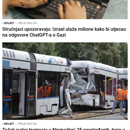
/
SVIJET
I
PRIJE OKO 2H
Stručnjaci upozoravaju: Izrael ulaže milione kako bi utjecao
na odgovore ChatGPT-a o Gazi
/
SVIJET
I
PRIJE OKO 3H
Težak sudar tramvaja u Njemačkoj: 25 povrijeđenih, troje u