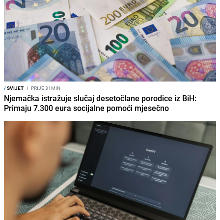
/
SVIJET
I
PRIJE 31MIN
Njemačka istražuje slučaj desetočlane porodice iz BiH:
Primaju 7.300 eura socijalne pomoći mjesečno