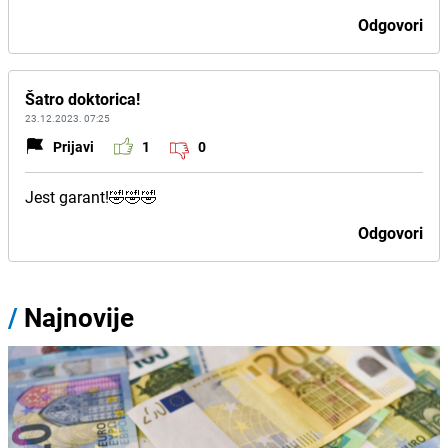
Odgovori
Šatro doktorica!
23.12.2023. 07:25
Prijavi
1
0
Jest garant!🤣🤣🤣
Odgovori
/
Najnovije