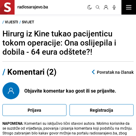
Otvor
/
VIJESTI
/
SVIJET
Hirurg iz Kine tukao pacijenticu
tokom operacije: Ona oslijepila i
dobila - 64 eura odštete?!
/
Komentari (2)
Povratak na članak
Objavite komentar kao gost ili se prijavite.
Prijava
Registracija
NAPOMENA:
Komentari su isključivo lični stavovi autora. Molimo korisnike da
se suzdrže od vrijeđanja, psovanja i pisanja komentara koji podstiču na mržnju.
Strogo zabranjen bilo kakav govor mržnje na portalu radiosarajevo.ba, zbog