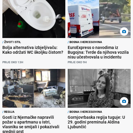
/
ŽIVOT I STIL
/
BOSNA I HERCEGOVINA
Bolja alternativa izbjeljivaču:
EuroExpress o navodima iz
Kako održati WC školjku čistom?
Bugojna: Tvrde da njihova vozila
nisu učestvovala u incidentu
PRIJE OKO 13H
PRIJE OKO 9H
/
REGIJA
/
BOSNA I HERCEGOVINA
Gosti iz Njemačke napravili
Gornjovrbaska regija tuguje: U
požar u apartmanu u Istri,
29. godini preminula Aldina
vlasniku se smijali i pokazivali
Ljubunčić
srednji prst