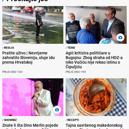
/
REGIJA
/
TEME
Pratite uživo | Nevrijeme
Agić kritizira političare u
zahvatilo Sloveniju, oluje idu
Bugojnu: Zbog straha od HDZ-a
prema Hrvatskoj
niko Vučiću nije rekao istinu o
Čipuljiću
PRIJE OKO 13H
PRIJE OKO 19H
/
SHOWBIZ
/
RECEPTI
Znate li šta Dino Merlin pojede
Tajna savršenog makedonskog