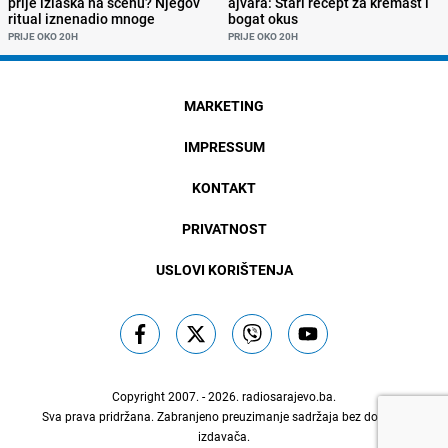
prije izlaska na scenu? Njegov
ajvara: Stari recept za kremast i
ritual iznenadio mnoge
bogat okus
PRIJE OKO 20H
PRIJE OKO 20H
MARKETING
IMPRESSUM
KONTAKT
PRIVATNOST
USLOVI KORIŠTENJA
Copyright 2007. - 2026.
radiosarajevo.ba
.
Sva prava pridržana. Zabranjeno preuzimanje sadržaja bez dozvole
izdavača.