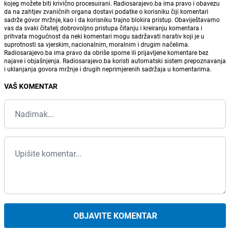
kojeg možete biti krivično procesuirani. Radiosarajevo.ba ima pravo i obavezu
da na zahtjev zvaničnih organa dostavi podatke o korisniku čiji komentari
sadrže govor mržnje, kao i da korisniku trajno blokira pristup. Obaviještavamo
vas da svaki čitatelj dobrovoljno pristupa čitanju i kreiranju komentara i
prihvata mogućnost da neki komentari mogu sadržavati narativ koji je u
suprotnosti sa vjerskim, nacionalnim, moralnim i drugim načelima.
Radiosarajevo.ba ima pravo da obriše sporne ili prijavljene komentare bez
najave i objašnjenja. Radiosarajevo.ba koristi automatski sistem prepoznavanja
i uklanjanja govora mržnje i drugih neprimjerenih sadržaja u komentarima.
VAŠ KOMENTAR
OBJAVITE KOMENTAR