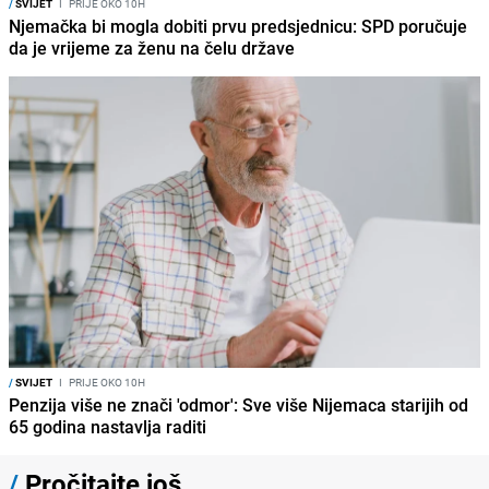
/
SVIJET
I
PRIJE OKO 10H
Njemačka bi mogla dobiti prvu predsjednicu: SPD poručuje
da je vrijeme za ženu na čelu države
/
SVIJET
I
PRIJE OKO 10H
Penzija više ne znači 'odmor': Sve više Nijemaca starijih od
65 godina nastavlja raditi
/
Pročitajte još