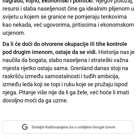
nagradu, vojno, ekonomski i politički.
Njegov položaj,
resursi i slaba naseljenost čine ga idealnim plijenom u
svijetu u kojem se granice ne pomjeraju tenkovima
kao nekada, već ugovorima, pritiscima i ekonomskom
ucjenom.
Da li će doći do otvorene okupacije ili tihe kontrole
pod drugim imenom, ostaje da se vidi.
Historija nas je
naučila da bogata, slabo naseljena i strateški važna
mjesta rijetko ostaju sama. Grenland danas stoji na
raskršću između samostalnosti i tuđih ambicija,
između leda koji se topi i ruku koje se pružaju ispod
njega. Pitanje više nije da li ga žele, već hoće li imati
dovoljno moći da ga uzme.
Dodajte Radiosarajevo.ba u omiljene Google izvore