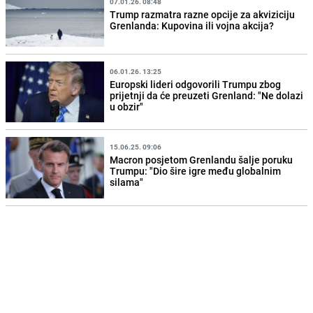
07.01.26. 08:48
Trump razmatra razne opcije za akviziciju
Grenlanda: Kupovina ili vojna akcija?
06.01.26. 13:25
Europski lideri odgovorili Trumpu zbog
prijetnji da će preuzeti Grenland: "Ne dolazi
u obzir"
15.06.25. 09:06
Macron posjetom Grenlandu šalje poruku
Trumpu: "Dio šire igre među globalnim
silama"