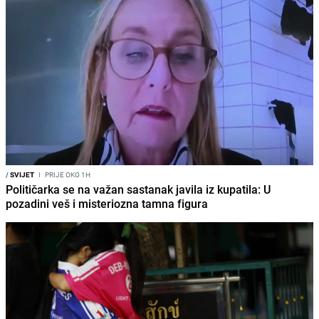
/
SVIJET
I
PRIJE OKO 1H
Političarka se na važan sastanak javila iz kupatila: U
pozadini veš i misteriozna tamna figura