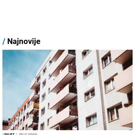
/
Najnovije
/
SVIJET
I
PRIJE 38MIN