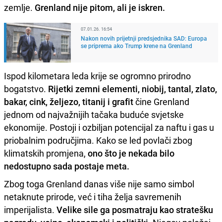
zemlje.
Grenland nije pitom, ali je iskren.
07.01.26. 16:54
Nakon novih prijetnji predsjednika SAD: Europa
se priprema ako Trump krene na Grenland
Ispod kilometara leda krije se ogromno prirodno
bogatstvo.
Rijetki zemni elementi, niobij, tantal, zlato,
bakar, cink, željezo, titanij i grafit
čine Grenland
jednom od najvažnijih tačaka buduće svjetske
ekonomije. Postoji i ozbiljan potencijal za naftu i gas u
priobalnim područjima. Kako se led povlači zbog
klimatskih promjena,
ono što je nekada bilo
nedostupno sada postaje meta.
Zbog toga Grenland danas više nije samo simbol
netaknute prirode, već i tiha želja savremenih
imperijalista.
Velike sile ga posmatraju kao stratešku