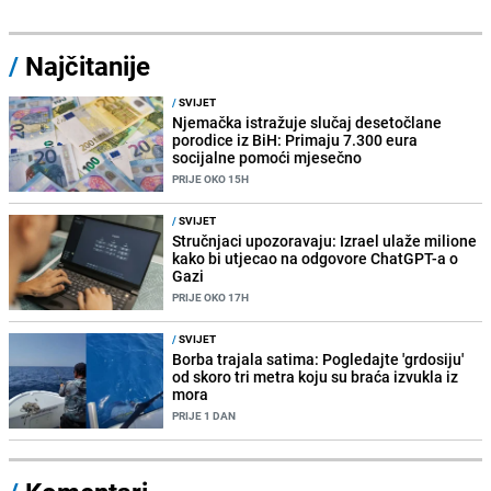
/
Najčitanije
/
SVIJET
Njemačka istražuje slučaj desetočlane
porodice iz BiH: Primaju 7.300 eura
socijalne pomoći mjesečno
PRIJE OKO 15H
/
SVIJET
Stručnjaci upozoravaju: Izrael ulaže milione
kako bi utjecao na odgovore ChatGPT-a o
Gazi
PRIJE OKO 17H
/
SVIJET
Borba trajala satima: Pogledajte 'grdosiju'
od skoro tri metra koju su braća izvukla iz
mora
PRIJE 1 DAN