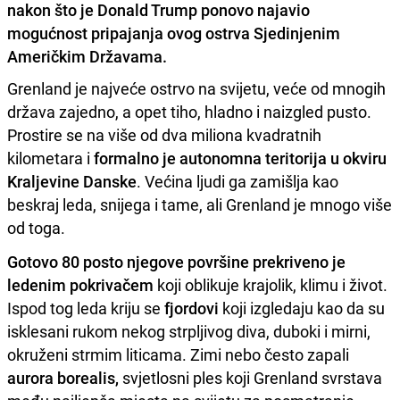
nakon što je Donald Trump ponovo najavio
mogućnost pripajanja ovog ostrva Sjedinjenim
Američkim Državama.
Grenland je najveće ostrvo na svijetu, veće od mnogih
država zajedno, a opet tiho, hladno i naizgled pusto.
Prostire se na više od dva miliona kvadratnih
kilometara i
formalno je autonomna teritorija u okviru
Kraljevine Danske
. Većina ljudi ga zamišlja kao
beskraj leda, snijega i tame, ali Grenland je mnogo više
od toga.
Gotovo 80 posto njegove površine prekriveno je
ledenim pokrivačem
koji oblikuje krajolik, klimu i život.
Ispod tog leda kriju se
fjordovi
koji izgledaju kao da su
isklesani rukom nekog strpljivog diva, duboki i mirni,
okruženi strmim liticama. Zimi nebo često zapali
aurora borealis,
svjetlosni ples koji Grenland svrstava