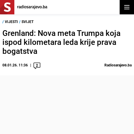
Otvor
/
VIJESTI
/
SVIJET
Grenland: Nova meta Trumpa koja
ispod kilometara leda krije prava
bogatstva
08.01.26. 11:36
Radiosarajevo.ba
2