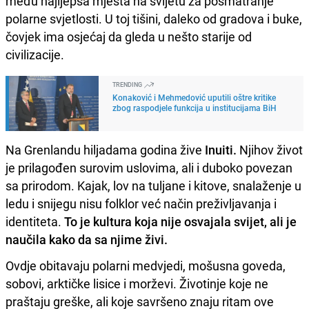
među najljepša mjesta na svijetu za posmatranje
polarne svjetlosti. U toj tišini, daleko od gradova i buke,
čovjek ima osjećaj da gleda u nešto starije od
civilizacije.
TRENDING
Konaković i Mehmedović uputili oštre kritike
zbog raspodjele funkcija u institucijama BiH
Na Grenlandu hiljadama godina žive
Inuiti.
Njihov život
je prilagođen surovim uslovima, ali i duboko povezan
sa prirodom. Kajak, lov na tuljane i kitove, snalaženje u
ledu i snijegu nisu folklor već način preživljavanja i
identiteta.
To je kultura koja nije osvajala svijet, ali je
naučila kako da sa njime živi.
Ovdje obitavaju polarni medvjedi, mošusna goveda,
sobovi, arktičke lisice i morževi. Životinje koje ne
praštaju greške, ali koje savršeno znaju ritam ove