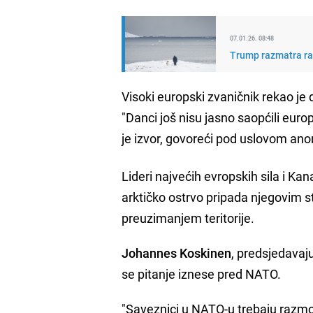
07.01.26. 08:48
Trump razmatra raz
Visoki europski zvaničnik rekao je
"Danci još nisu jasno saopćili eur
je izvor, govoreći pod uslovom ano
Lideri najvećih evropskih sila i K
arktičko ostrvo pripada njegovim 
preuzimanjem teritorije.
Johannes Koskinen
, predsjedavaj
se pitanje iznese pred NATO.
"Saveznici u NATO-u trebaju razmotr