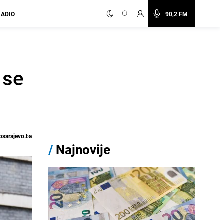
RADIO
90,2 FM
 se
osarajevo.ba
/
Najnovije