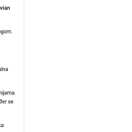
ivian
logom.
alna
enijama
đer se
ka