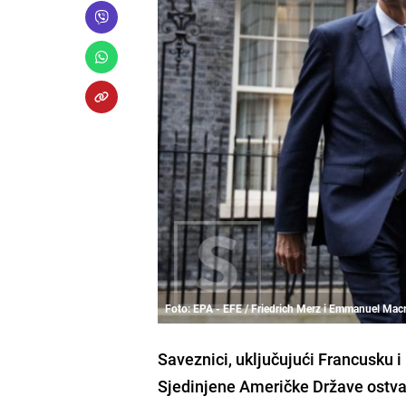
Foto: EPA - EFE / Friedrich Merz i Emmanuel Mac
Saveznici, uključujući Francusku i
Sjedinjene Američke Države ostvar