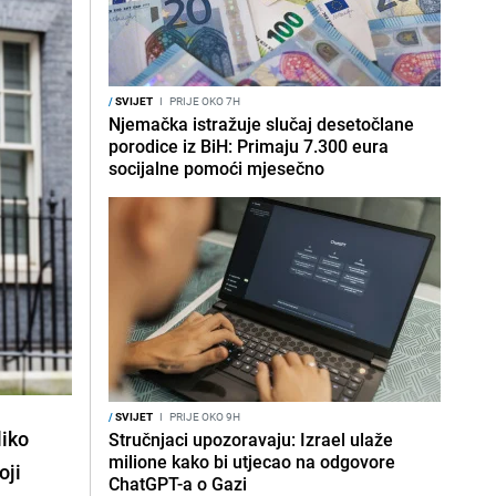
/
SVIJET
I
PRIJE OKO 7H
Njemačka istražuje slučaj desetočlane
porodice iz BiH: Primaju 7.300 eura
socijalne pomoći mjesečno
/
SVIJET
I
PRIJE OKO 9H
liko
Stručnjaci upozoravaju: Izrael ulaže
milione kako bi utjecao na odgovore
oji
ChatGPT-a o Gazi