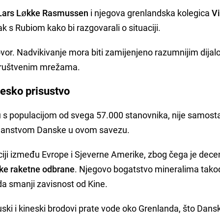
Lars Løkke Rasmussen
i njegova grenlandska kolegica
V
ak s Rubiom kako bi razgovarali o situaciji.
govor. Nadvikivanje mora biti zamijenjeno razumnijim dija
društvenim mrežama.
nesko prisustvo
tu s populacijom od svega 57.000 stanovnika, nije samost
 članstvom Danske u ovom savezu.
aciji između Evrope i Sjeverne Amerike, zbog čega je dec
čke raketne odbrane
. Njegovo bogatstvo mineralima tako
a smanji zavisnost od Kine.
ruski i kineski brodovi prate vode oko Grenlanda, što Dans