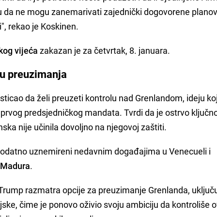
lu da ne mogu zanemarivati zajednički dogovorene planov
i", rekao je Koskinen.
kog vijeća
zakazan je za četvrtak, 8. januara.
ju preuzimanja
ticao da želi preuzeti kontrolu nad Grenlandom, ideju koj
prvog predsjedničkog mandata. Tvrdi da je ostrvo ključn
ska nije učinila dovoljno na njegovoj zaštiti.
 dodatno uznemireni nedavnim događajima u Venecueli i
 Madura
.
a Trump razmatra opcije za preuzimanje Grenlanda, uključu
ske, čime je ponovo oživio svoju ambiciju da kontroliše 