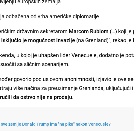
ivljenju europskih zemalja.
cija odbačena od vrha američke diplomatije.
eričkim državnim sekretarom
Marcom Rubiom
(…) koji je
…
isključio je mogućnost invazije
(na Grenland)", rekao je 
enda, u kojoj je uhapšen lider Venecuele, dodatno je po
uočiti sa sličnim scenarijem.
 također govorio pod uslovom anonimnosti, izjavio je ove 
traju više načina za preuzimanje Grenlanda, uključujući i
učili da ostrvo nije na prodaju
.
je sve zemlje Donald Trump ima "na piku" nakon Venecuele?