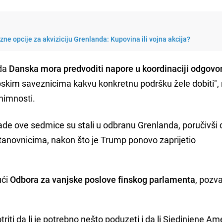
ne opcije za akviziciju Grenlanda: Kupovina ili vojna akcija?
 da
Danska mora predvoditi napore u koordinaciji odgovo
opskim saveznicima kakvu konkretnu podršku žele dobiti",
nimnosti.
anade ove sedmice su stali u odbranu Grenlanda, poručivši 
stanovnicima, nakon što je Trump ponovo zaprijetio
ući
Odbora za vanjske poslove finskog parlamenta
, pozv
iti da li je potrebno nešto poduzeti i da li Sjedinjene Am