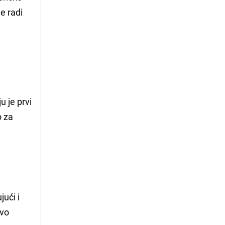
e radi
u je prvi
o za
jući i
ovo