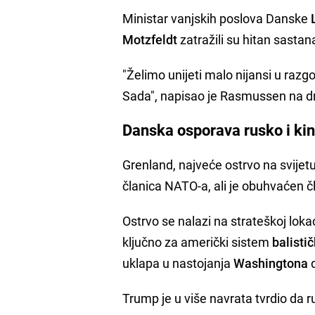
Ministar vanjskih poslova Danske
Motzfeldt
zatražili su hitan sastan
"Želimo unijeti malo nijansi u raz
Sada", napisao je Rasmussen na 
Danska osporava rusko i ki
Grenland, najveće ostrvo na svije
članica NATO-a, ali je obuhvaćen
Ostrvo se nalazi na strateškoj lok
ključno za američki sistem
balisti
uklapa u nastojanja
Washingtona
d
Trump je u više navrata tvrdio da 