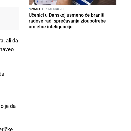
/
SVIJET
I
PRIJE OKO 9H
Učenici u Danskoj usmeno će braniti
radove radi sprečavanja zloupotrebe
umjetne inteligencije
ra
, ali da
 naveo
da
ao je da
eričke