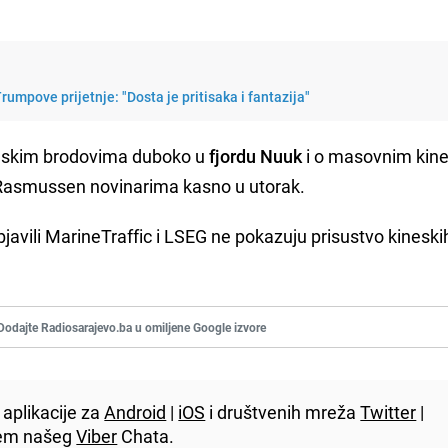
umpove prijetnje: "Dosta je pritisaka i fantazija"
kineskim brodovima duboko u
fjordu Nuuk
i o masovnim kin
e Rasmussen novinarima kasno u utorak.
javili MarineTraffic i LSEG ne pokazuju prisustvo kineskih 
Dodajte Radiosarajevo.ba u omiljene Google izvore
aplikacije za
Android
|
iOS
i društvenih mreža
Twitter
|
utem našeg
Viber
Chata.