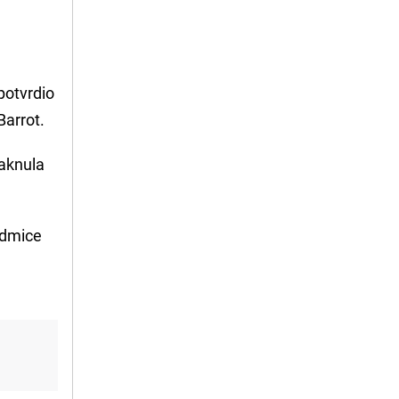
 potvrdio
Barrot.
taknula
sedmice