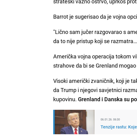
strateški važno ostrvo, uprkos prot
Barrot je sugerisao da je vojna op
"Lično sam jučer razgovarao s am
da to nije pristup koji se razmatra
Američka vojna operacija tokom vik
strahove da bi se Grenland mogao s
Visoki američki zvaničnik, koji je
da Trump i njegovi savjetnici razma
kupovinu.
Grenland i Danska su por
06.01.26. 06:30
Tenzije rastu: Ko