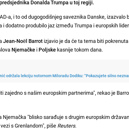
predsjednika Donalda Trumpa u toj regiji.
D-a, i to od dugogodišnjeg saveznika Danske, izazvalo b
i dodatno produbilo jaz između Trumpa i europskih lider
va
Jean-Noël Barrot
izjavio je da će ta tema biti pokrenuta
slova
Njemačke
i
Poljske
kasnije tokom dana.
ić održala lekciju notornom Miloradu Dodiku: "Pokazujete silno nezna
initi zajedno s našim europskim partnerima", rekao je Barro
da Njemačka "blisko sarađuje s drugim europskim država
vezi s Grenlandom", piše
Reuters
.