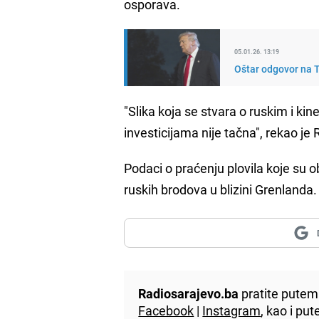
osporava.
05.01.26. 13:19
Oštar odgovor na Tr
"Slika koja se stvara o ruskim i 
investicijama nije tačna", rekao j
Podaci o praćenju plovila koje su ob
ruskih brodova u blizini Grenlanda.
Radiosarajevo.ba
pratite putem 
Facebook
|
Instagram
, kao i p