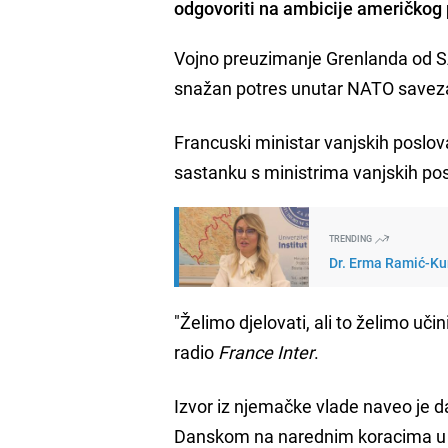
odgovoriti na ambicije američkog 
Vojno preuzimanje Grenlanda od SA
snažan potres unutar NATO saveza 
Francuski ministar vanjskih poslo
sastanku s ministrima vanjskih po
TRENDING
Dr. Erma Ramić-Kun
"Želimo djelovati, ali to želimo uč
radio
France Inter
.
Izvor iz njemačke vlade naveo je 
Danskom na narednim koracima u 