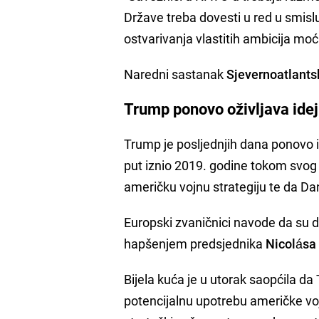
Države treba dovesti u red u smis
ostvarivanja vlastitih ambicija moć
Naredni sastanak
Sjevernoatlants
Trump ponovo oživljava ide
Trump je posljednjih dana ponovo is
put iznio 2019. godine tokom svog 
američku vojnu strategiju te da Dan
Europski zvaničnici navode da su
hapšenjem predsjednika
Nicolása
Bijela kuća je u utorak saopćila d
potencijalnu upotrebu američke voj