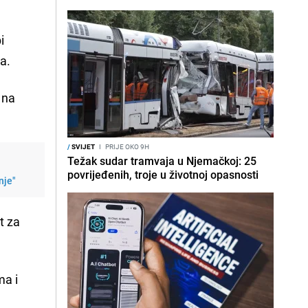
i
a.
 na
/
SVIJET
I
PRIJE OKO 9H
Težak sudar tramvaja u Njemačkoj: 25
povrijeđenih, troje u životnoj opasnosti
nje"
t za
ma i