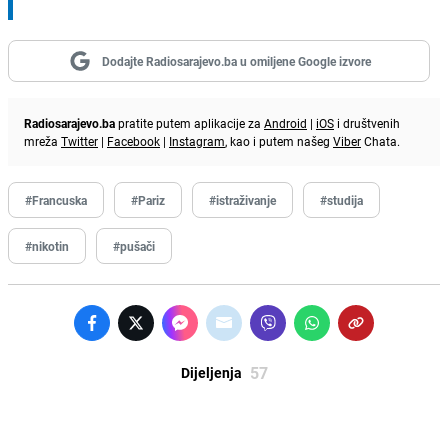
Dodajte Radiosarajevo.ba u omiljene Google izvore
Radiosarajevo.ba
pratite putem aplikacije za
Android
|
iOS
i društvenih
mreža
Twitter
|
Facebook
|
Instagram
, kao i putem našeg
Viber
Chata.
#Francuska
#Pariz
#istraživanje
#studija
#nikotin
#pušači
57
Dijeljenja