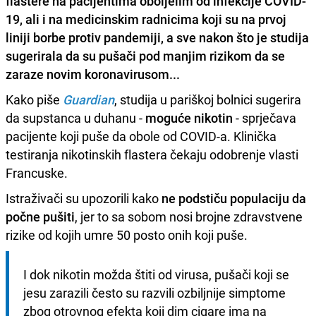
flastere na pacijentima oboljelim od infekcije COVID-
19, ali i na medicinskim radnicima
koji su na prvoj
liniji borbe protiv pandemiji, a sve nakon što je
studija
sugerirala da su pušači pod manjim rizikom da se
zaraze novim koronavirusom...
Kako piše
Guardian
, studija u pariškoj bolnici sugerira
da supstanca u duhanu -
moguće nikotin
- sprječava
pacijente koji puše da obole od COVID-a. Klinička
testiranja nikotinskih flastera čekaju odobrenje vlasti
Francuske.
Istraživači su upozorili kako
ne podstiču populaciju da
počne pušiti
, jer to sa sobom nosi brojne zdravstvene
rizike od kojih umre 50 posto onih koji puše.
I dok nikotin možda štiti od virusa, pušači koji se 
jesu zarazili često su razvili ozbiljnije simptome 
zbog otrovnog efekta koji dim cigare ima na 