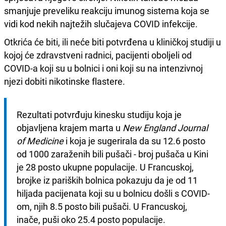
smanjuje preveliku reakciju imunog sistema koja se
vidi kod nekih najtežih slučajeva COVID infekcije.
Otkrića će biti, ili neće biti potvrđena u kliničkoj studiji u
kojoj će zdravstveni radnici, pacijenti oboljeli od
COVID-a koji su u bolnici i oni koji su na intenzivnoj
njezi dobiti nikotinske flastere.
Rezultati potvrđuju kinesku studiju koja je 
objavljena krajem marta u 
New England Journal 
of Medicine
 i koja je sugerirala da su 12.6 posto 
od 1000 zaraženih bili pušači - broj pušača u Kini 
je 28 posto ukupne populacije. U Francuskoj, 
brojke iz pariških bolnica pokazuju da je od 11 
hiljada pacijenata koji su u bolnicu došli s COVID-
om, njih 8.5 posto bili pušači. U Francuskoj, 
inače, puši oko 25.4 posto populacije. 