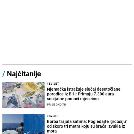
/
Najčitanije
/
SVIJET
Njemačka istražuje slučaj desetočlane
porodice iz BiH: Primaju 7.300 eura
socijalne pomoći mjesečno
PRIJE OKO 7H
/
SVIJET
Borba trajala satima: Pogledajte 'grdosiju'
od skoro tri metra koju su braća izvukla iz
mora