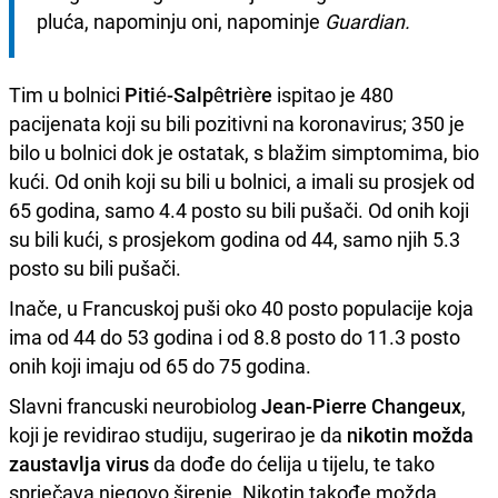
pluća, napominju oni, napominje 
Guardian.
Tim u bolnici
Pitié-Salpêtrière
ispitao je 480
pacijenata koji su bili pozitivni na koronavirus; 350 je
bilo u bolnici dok je ostatak, s blažim simptomima, bio
kući. Od onih koji su bili u bolnici, a imali su prosjek od
65 godina, samo 4.4 posto su bili pušači. Od onih koji
su bili kući, s prosjekom godina od 44, samo njih 5.3
posto su bili pušači.
Inače, u Francuskoj puši oko 40 posto populacije koja
ima od 44 do 53 godina i od 8.8 posto do 11.3 posto
onih koji imaju od 65 do 75 godina.
Slavni francuski neurobiolog
Jean-Pierre Changeux
,
koji je revidirao studiju, sugerirao je da
nikotin možda
zaustavlja virus
da dođe do ćelija u tijelu, te tako
sprječava njegovo širenje. Nikotin takođe možda