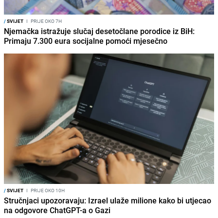
/
SVIJET
I
PRIJE OKO 7H
Njemačka istražuje slučaj desetočlane porodice iz BiH:
Primaju 7.300 eura socijalne pomoći mjesečno
/
SVIJET
I
PRIJE OKO 10H
Stručnjaci upozoravaju: Izrael ulaže milione kako bi utjecao
na odgovore ChatGPT-a o Gazi