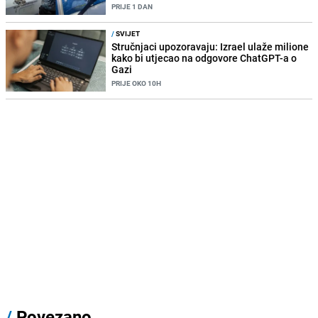
PRIJE 1 DAN
/
SVIJET
Stručnjaci upozoravaju: Izrael ulaže milione
kako bi utjecao na odgovore ChatGPT-a o
Gazi
PRIJE OKO 10H
/
Povezano