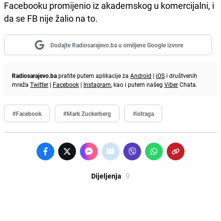
Facebooku promijenio iz akademskog u komercijalni, i
da se FB nije žalio na to.
Dodajte Radiosarajevo.ba u omiljene Google izvore
Radiosarajevo.ba
pratite putem aplikacije za
Android
|
iOS
i društvenih
mreža
Twitter
|
Facebook
|
Instagram
, kao i putem našeg
Viber
Chata.
#Facebook
#Mark Zuckerberg
#istraga
9
Dijeljenja