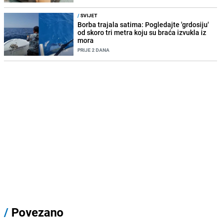
/
SVIJET
Borba trajala satima: Pogledajte 'grdosiju'
od skoro tri metra koju su braća izvukla iz
mora
PRIJE 2 DANA
/
Povezano