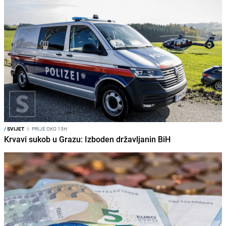
/
SVIJET
I
PRIJE OKO 15H
Krvavi sukob u Grazu: Izboden državljanin BiH