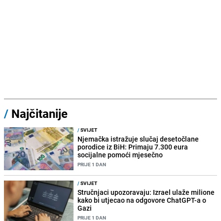
/
Najčitanije
/
SVIJET
Njemačka istražuje slučaj desetočlane
porodice iz BiH: Primaju 7.300 eura
socijalne pomoći mjesečno
PRIJE 1 DAN
/
SVIJET
Stručnjaci upozoravaju: Izrael ulaže milione
kako bi utjecao na odgovore ChatGPT-a o
Gazi
PRIJE 1 DAN