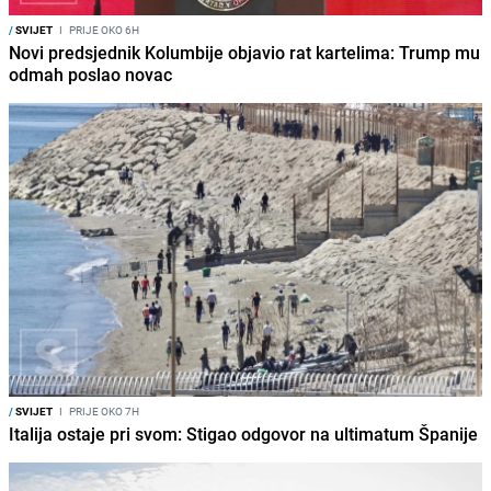
/
SVIJET
I
PRIJE OKO 6H
Novi predsjednik Kolumbije objavio rat kartelima: Trump mu
odmah poslao novac
/
SVIJET
I
PRIJE OKO 7H
Italija ostaje pri svom: Stigao odgovor na ultimatum Španije