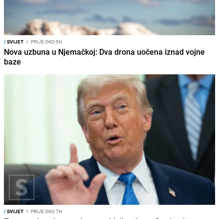
/
SVIJET
I
PRIJE OKO 5H
Nova uzbuna u Njemačkoj: Dva drona uočena iznad vojne
baze
/
SVIJET
I
PRIJE OKO 7H