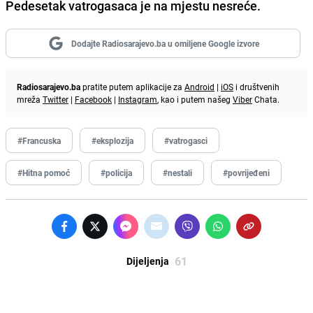
Pedesetak vatrogasaca je na mjestu nesreće.
Dodajte Radiosarajevo.ba u omiljene Google izvore
Radiosarajevo.ba
pratite putem aplikacije za
Android
|
iOS
i društvenih
mreža
Twitter
|
Facebook
|
Instagram
, kao i putem našeg
Viber
Chata.
#Francuska
#eksplozija
#vatrogasci
#Hitna pomoć
#policija
#nestali
#povrijeđeni
61
Dijeljenja