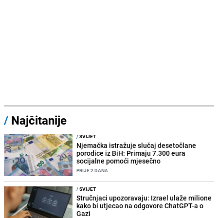
/
Najčitanije
/
SVIJET
Njemačka istražuje slučaj desetočlane
porodice iz BiH: Primaju 7.300 eura
socijalne pomoći mjesečno
PRIJE 2 DANA
/
SVIJET
Stručnjaci upozoravaju: Izrael ulaže milione
kako bi utjecao na odgovore ChatGPT-a o
Gazi