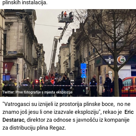
plinskih instalacija.
Twitter: Prve fotografije s mjesta eksplozije
"Vatrogasci su iznijeli iz prostorija plinske boce, no ne
znamo još jesu li one izazvale eksploziju", rekao je
Eric
Destarac
, direktor za odnose s javnošću iz kompanije
za distribuciju plina Regaz.