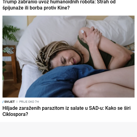
Trump zabranio uvoz humanoidnih robota: Strah od
špijunaže ili borba protiv Kine?
/
SVIJET
I
PRIJE OKO 7H
Hiljade zaraženih parazitom iz salate u SAD-u: Kako se širi
Ciklospora?