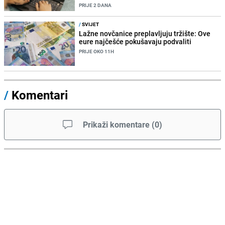
PRIJE 2 DANA
/
SVIJET
Lažne novčanice preplavljuju tržište: Ove
eure najčešće pokušavaju podvaliti
PRIJE OKO 11H
/
Komentari
Prikaži komentare
(
0
)