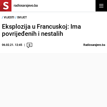
Otvor
/
VIJESTI
/
SVIJET
Eksplozija u Francuskoj: Ima
povrijeđenih i nestalih
06.02.21. 12:45
Radiosarajevo.ba
0