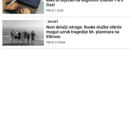
Gazi
PRIJE 1 DAN
/
SVIJET
Novi detalji istrage: Ruske službe otkrile
moguć uzrok tragedije bh. planinara na
Elbrusu
PRIJE 2 DANA