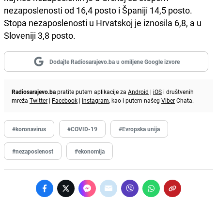
nezaposlenosti od 16,4 posto i Španiji 14,5 posto.
Stopa nezaposlenosti u Hrvatskoj je iznosila 6,8, a u
Sloveniji 3,8 posto.
Dodajte Radiosarajevo.ba u omiljene Google izvore
Radiosarajevo.ba
pratite putem aplikacije za
Android
|
iOS
i društvenih
mreža
Twitter
|
Facebook
|
Instagram
, kao i putem našeg
Viber
Chata.
#koronavirus
#COVID-19
#Evropska unija
#nezaposlenost
#ekonomija