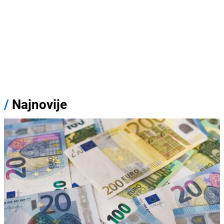
/
Najnovije