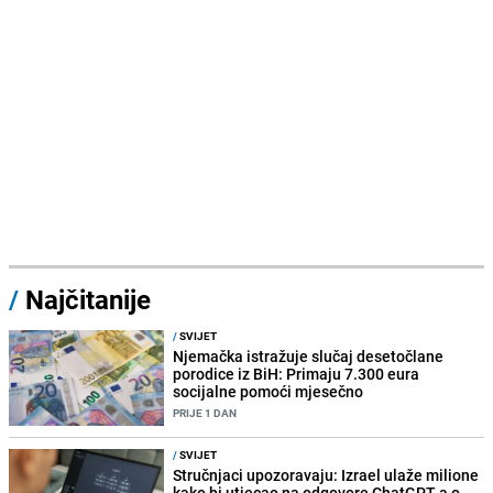
/
Najčitanije
/
SVIJET
Njemačka istražuje slučaj desetočlane
porodice iz BiH: Primaju 7.300 eura
socijalne pomoći mjesečno
PRIJE 1 DAN
/
SVIJET
Stručnjaci upozoravaju: Izrael ulaže milione
kako bi utjecao na odgovore ChatGPT-a o