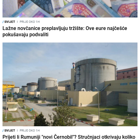
/
SVIJET
I
PRIJE OKO 1H
Lažne novčanice preplavljuju tržište: Ove eure najčešće
pokušavaju podvaliti
/
SVIJET
I
PRIJE OKO 1H
Prijeti li Rumuniji "novi Černobil"? Stručnjaci otkrivaju koliko