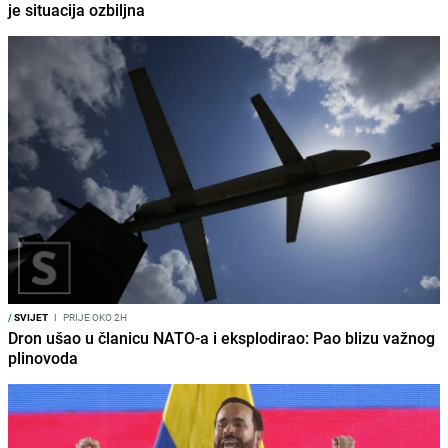
je situacija ozbiljna
/
SVIJET
I
PRIJE OKO 2H
Dron ušao u članicu NATO-a i eksplodirao: Pao blizu važnog
plinovoda