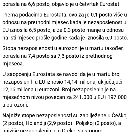
porasla na 6,6 posto, objavio je u četvrtak Eurostat.
Prema podacima Eurostata,
ovo za je 0,1 posto
više u
odnosu na prethodni mjesec kada je nezaposlenost u
EU iznosila 6,5 posto, a za 0,3 posto manje u odnosu
na isti mjesec prošle godine kada je iznosila 6,9 posto.
Stopa nezaposlenosti u eurozoni je u martu također,
porasla na
7,4 posto sa 7,3 posto iz prethodnog
mjeseca
.
U saopćenju Eurostata se navodi da je u martu broj
nezaposlenih u EU iznosio 14,14 miliona, uključujući
12,16 miliona u eurozoni. Broj nezaposlenih je na
mjesečnom nivou povećan za 241.000 u EU i 197.000
u eurozoni.
Najniže stope
nezaposlenosti su zabilježene u Češkoj
(2 posto), Holandiji (2,9 posto) i Poljskoj (3 posto), a
najviše nezaposlenih je u Grčkoj sa stopom