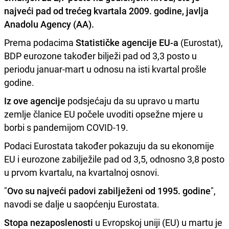
najveći pad od trećeg kvartala 2009. godine, javlja
Anadolu Agency (AA).
Prema podacima
Statističke agencije EU-a
(Eurostat),
BDP eurozone također bilježi pad od 3,3 posto u
periodu januar-mart u odnosu na isti kvartal prošle
godine.
Iz ove agencije
podsjećaju da su upravo u martu
zemlje članice EU počele uvoditi opsežne mjere u
borbi s pandemijom COVID-19.
Podaci Eurostata također pokazuju da su ekonomije
EU i eurozone zabilježile pad od 3,5, odnosno 3,8 posto
u prvom kvartalu, na kvartalnoj osnovi.
"
Ovo su najveći padovi zabilježeni od 1995. godine
",
navodi se dalje u saopćenju Eurostata.
Stopa nezaposlenosti
u Evropskoj uniji (EU) u martu je