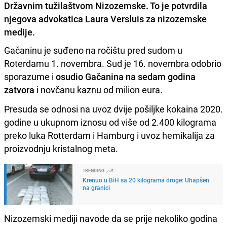
Državnim tužilaštvom Nizozemske. To je potvrdila
njegova advokatica Laura Versluis za nizozemske
medije.
Gačaninu je suđeno na ročištu pred sudom u
Roterdamu 1. novembra. Sud je 16. novembra odobrio
sporazume i
osudio Gačanina na sedam godina
zatvora
i novčanu kaznu od milion eura.
Presuda se odnosi na uvoz dvije pošiljke kokaina 2020.
godine u ukupnom iznosu od više od 2.400 kilograma
preko luka Rotterdam i Hamburg i uvoz hemikalija za
proizvodnju kristalnog meta.
TRENDING
Krenuo u BiH sa 20 kilograma droge: Uhapšen
na granici
Nizozemski mediji navode da se prije nekoliko godina