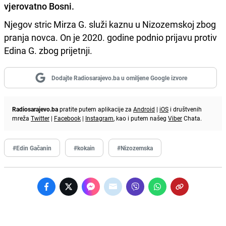
vjerovatno Bosni.
Njegov stric Mirza G. služi kaznu u Nizozemskoj zbog
pranja novca. On je 2020. godine podnio prijavu protiv
Edina G. zbog prijetnji.
Dodajte Radiosarajevo.ba u omiljene Google izvore
Radiosarajevo.ba
pratite putem aplikacije za
Android
|
iOS
i društvenih
mreža
Twitter
|
Facebook
|
Instagram
, kao i putem našeg
Viber
Chata.
#Edin Gačanin
#kokain
#Nizozemska