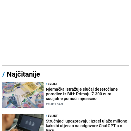
/
Najčitanije
/
SVIJET
Njemačka istražuje slučaj desetočlane
porodice iz BiH: Primaju 7.300 eura
socijalne pomoći mjesečno
PRIJE 1 DAN
/
SVIJET
Stručnjaci upozoravaju: Izrael ulaže milione
kako bi utjecao na odgovore ChatGPT-a o
Gazi