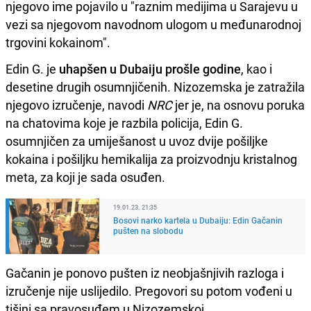
njegovo ime pojavilo u "raznim medijima u Sarajevu u
vezi sa njegovom navodnom ulogom u međunarodnoj
trgovini kokainom".
Edin G. je
uhapšen u Dubaiju prošle godine
, kao i
desetine drugih osumnjičenih. Nizozemska je zatražila
njegovo izručenje, navodi
NRC
jer je, na osnovu poruka
na chatovima koje je razbila policija, Edin G.
osumnjičen za umiješanost u uvoz dvije pošiljke
kokaina i pošiljku hemikalija za proizvodnju kristalnog
meta, za koji je sada osuđen.
19.01.23. 21:35
Bosovi narko kartela u Dubaiju: Edin Gačanin
pušten na slobodu
Gačanin je ponovo pušten iz neobjašnjivih razloga i
izručenje nije uslijedilo. Pregovori su potom vođeni u
tišini sa pravosuđem u Nizozemskoj.