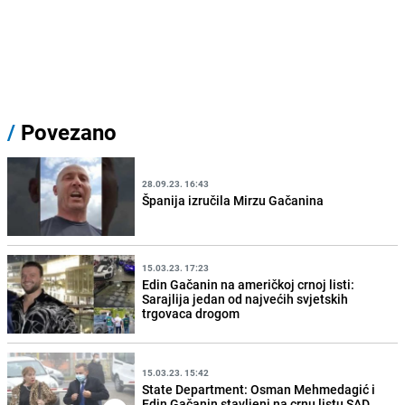
/
Povezano
28.09.23. 16:43
Španija izručila Mirzu Gačanina
15.03.23. 17:23
Edin Gačanin na američkoj crnoj listi:
Sarajlija jedan od najvećih svjetskih
trgovaca drogom
15.03.23. 15:42
State Department: Osman Mehmedagić i
Edin Gačanin stavljeni na crnu listu SAD