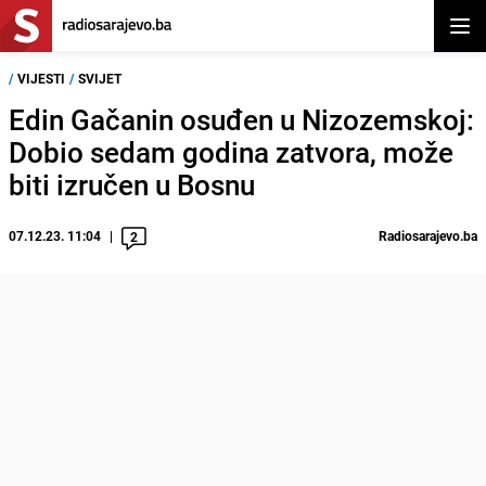
Otvor
/
VIJESTI
/
SVIJET
Edin Gačanin osuđen u Nizozemskoj:
Dobio sedam godina zatvora, može
biti izručen u Bosnu
07.12.23. 11:04
Radiosarajevo.ba
2