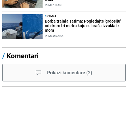
PRIJE 1 DAN
/
SVIJET
Borba trajala satima: Pogledajte 'grdosiju'
od skoro tri metra koju su braća izvukla iz
mora
PRIJE 2 DANA
/
Komentari
Prikaži komentare
(
2
)