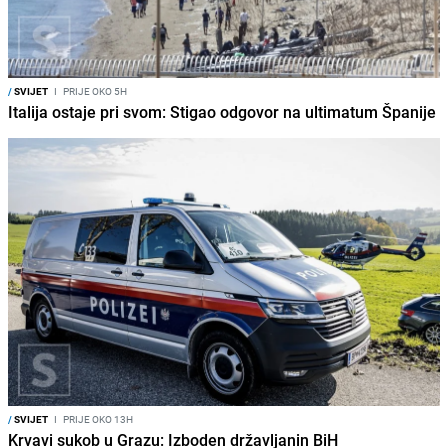
/
SVIJET
I
PRIJE OKO 5H
Italija ostaje pri svom: Stigao odgovor na ultimatum Španije
/
SVIJET
I
PRIJE OKO 13H
Krvavi sukob u Grazu: Izboden državljanin BiH