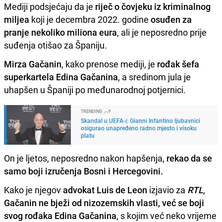
Mediji podsjećaju da je
riječ o čovjeku iz kriminalnog
miljea
koji je decembra 2022. godine
osuđen za
pranje nekoliko miliona eura
, ali je neposredno prije
suđenja otišao za Španiju.
Mirza Gačanin
, kako prenose mediji, je
rođak šefa
superkartela Edina Gačanina
, a sredinom jula je
uhapšen u Španiji po međunarodnoj potjernici.
TRENDING
Skandal u UEFA-i: Gianni Infantino ljubavnici
osigurao unapređeno radno mjesto i visoku
platu
On je ljetos, neposredno nakon hapšenja,
rekao da se
samo boji izručenja Bosni i Hercegovini.
Kako je njegov
advokat Luis de Leon
izjavio za
RTL
,
Gačanin ne bježi od nizozemskih vlasti, već se boji
svog rođaka Edina Gačanina
, s kojim već neko vrijeme