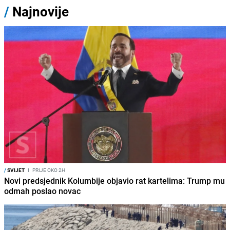
/
Najnovije
/
SVIJET
I
PRIJE OKO 2H
Novi predsjednik Kolumbije objavio rat kartelima: Trump mu
odmah poslao novac