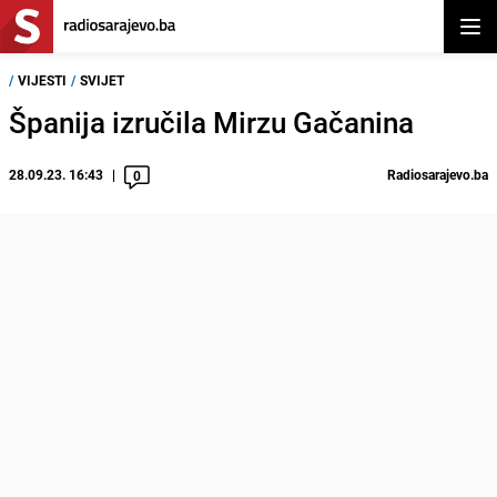
Otvor
/
VIJESTI
/
SVIJET
Španija izručila Mirzu Gačanina
28.09.23. 16:43
Radiosarajevo.ba
0