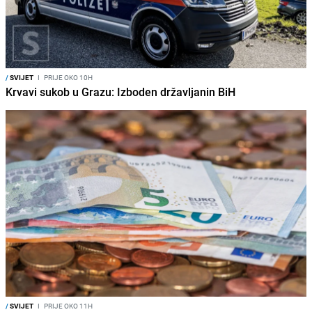
/
SVIJET
I
PRIJE OKO 10H
Krvavi sukob u Grazu: Izboden državljanin BiH
/
SVIJET
I
PRIJE OKO 11H