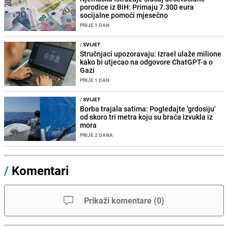
porodice iz BiH: Primaju 7.300 eura
socijalne pomoći mjesečno
PRIJE 1 DAN
/
SVIJET
Stručnjaci upozoravaju: Izrael ulaže milione
kako bi utjecao na odgovore ChatGPT-a o
Gazi
PRIJE 1 DAN
/
SVIJET
Borba trajala satima: Pogledajte 'grdosiju'
od skoro tri metra koju su braća izvukla iz
mora
PRIJE 2 DANA
/
Komentari
Prikaži komentare
(
0
)