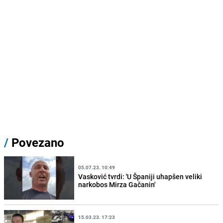
/
Povezano
05.07.23. 10:49
Vasković tvrdi: 'U Španiji uhapšen veliki
narkobos Mirza Gačanin'
15.03.23. 17:23