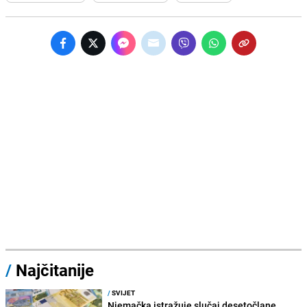
/
Najčitanije
/
SVIJET
Njemačka istražuje slučaj desetočlane