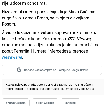
nije u dobrim odnosima.
Nizozemski mediji podsjećaju da je Mirza Gačanin
dugo živio u gradu Breda, sa svojom djevojkom
Rosom.
Živio je luksuznim životom
, kupovao nekretnine na
koje je trošio milione. Kako prenosi
RTL Nieuws
, u
gradu se mogao vidjeti u skupocjenim automobilima
poput Ferarrija, Humera i Mercedesa, prenose
Nezavisne
.
Dodajte Radiosarajevo.ba u omiljene Google izvore
Radiosarajevo.ba
pratite putem aplikacije za
Android
|
iOS
i društvenih
mreža
Twitter
|
Facebook
|
Instagram
, kao i putem našeg
Viber
Chata.
#Mirza Gačanin
#Edin Gačanin
#kriminal