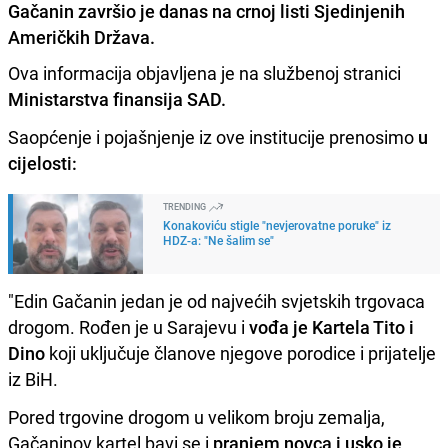
Gačanin završio je danas na crnoj listi Sjedinjenih
Američkih Država.
Ova informacija objavljena je na službenoj stranici
Ministarstva finansija SAD.
Saopćenje i pojašnjenje iz ove institucije prenosimo
u
cijelosti:
TRENDING
Konakoviću stigle "nevjerovatne poruke" iz
HDZ-a: "Ne šalim se"
"Edin Gačanin jedan je od najvećih svjetskih trgovaca
drogom. Rođen je u Sarajevu i
vođa je Kartela Tito i
Dino
koji uključuje članove njegove porodice i prijatelje
iz BiH.
Pored trgovine drogom u velikom broju zemalja,
Gačaninov kartel bavi se i
pranjem novca i usko je