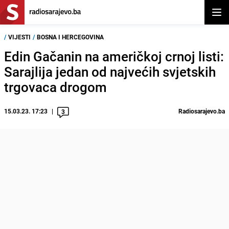
Otvor
/
VIJESTI
/
BOSNA I HERCEGOVINA
Edin Gačanin na američkoj crnoj listi:
Sarajlija jedan od najvećih svjetskih
trgovaca drogom
15.03.23. 17:23
Radiosarajevo.ba
3