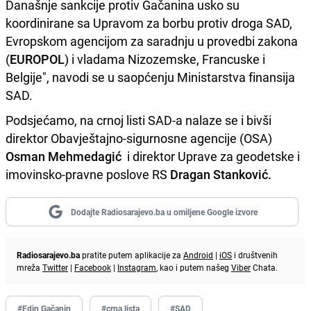
Današnje sankcije protiv Gačanina usko su
koordinirane sa Upravom za borbu protiv droga SAD,
Evropskom agencijom za saradnju u provedbi zakona
(
EUROPOL
) i vladama Nizozemske, Francuske i
Belgije", navodi se u saopćenju Ministarstva finansija
SAD.
Podsjećamo, na crnoj listi SAD-a nalaze se i bivši
direktor Obavještajno-sigurnosne agencije (OSA)
Osman Mehmedagić
i direktor Uprave za geodetske i
imovinsko-pravne poslove RS
Dragan Stanković.
Dodajte Radiosarajevo.ba u omiljene Google izvore
Radiosarajevo.ba
pratite putem aplikacije za
Android
|
iOS
i društvenih
mreža
Twitter
|
Facebook
|
Instagram
, kao i putem našeg
Viber
Chata.
#Edin Gačanin
#crna lista
#SAD