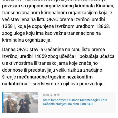
povezan sa grupom organiziranog kriminala Kinahan,
transnacionalnom kriminalnom organizacijom koja je
već stavljena na listu OFAC prema Izvršnoj uredbi
13581, koja je dopunjena Izvršnom uredbom 13863,
zbog uloge koju ima kao važna transnacionalna
kriminalna organizacija.
Danas OFAC stavlja Gačanina na crnu listu prema
Izvršnoj uredbi 14059 zbog učešća ili pokušaja učešća
u aktivnostima ili transakcijama koje značajno
doprinose ili predstavljaju veliki rizik za značajno
širenje
međunarodne trgovine nezakonitim
narkoticima
ili sredstvima za njihovu proizvodnju.
15.03.23. 15:42
State Department: Osman Mehmedagić i Edin
Gačanin stavljeni na crnu listu SAD