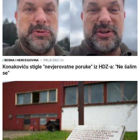
/
BOSNA I HERCEGOVINA
I
PRIJE OKO 1H
Konakoviću stigle "nevjerovatne poruke" iz HDZ-a: "Ne šalim
se"