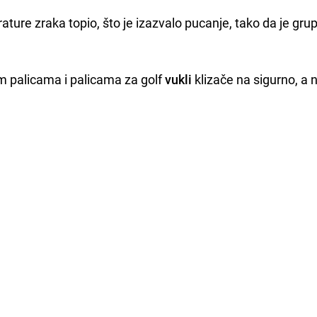
ture zraka topio, što je izazvalo pucanje, tako da je gru
m palicama i palicama za golf
vukli
klizače na sigurno, a n