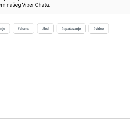
utem našeg
Viber
Chata.
anje
#drama
#led
#spašavanje
#video