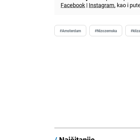
Facebook
|
Instagram
, kao i p
#Amsterdam
#Nizozemska
#kliz
/
Najčitanije