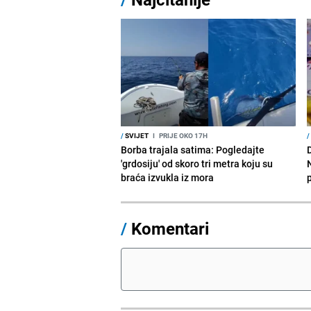
/
SVIJET
I
PRIJE OKO 17H
/
Borba trajala satima: Pogledajte
D
'grdosiju' od skoro tri metra koju su
braća izvukla iz mora
/
Komentari