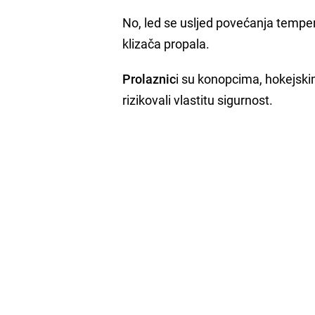
No, led se usljed povećanja tempera
klizača propala.
Prolaznic
i su konopcima, hokejski
rizikovali vlastitu sigurnost.