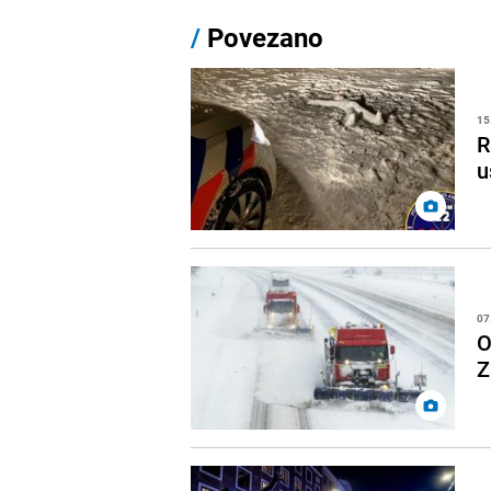
/
Povezano
15
R
u
07
O
Z