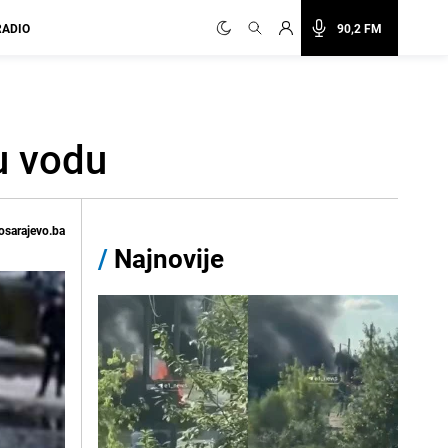
RADIO
90,2 FM
u vodu
osarajevo.ba
/
Najnovije