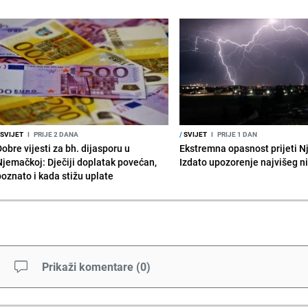
SVIJET
I
PRIJE 2 DANA
/
SVIJET
I
PRIJE 1 DAN
obre vijesti za bh. dijasporu u
Ekstremna opasnost prijeti N
Njemačkoj: Dječiji doplatak povećan,
Izdato upozorenje najvišeg n
poznato i kada stižu uplate
Prikaži komentare
(
0
)