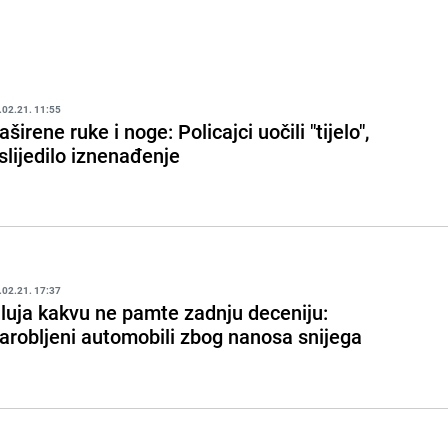
.02.21. 11:55
aširene ruke i noge: Policajci uočili "tijelo",
slijedilo iznenađenje
.02.21. 17:37
luja kakvu ne pamte zadnju deceniju:
arobljeni automobili zbog nanosa snijega