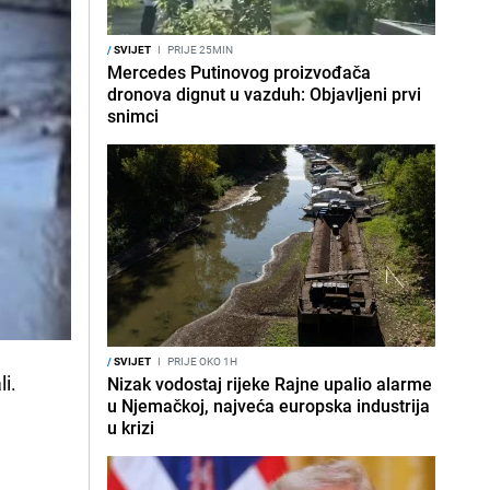
/
SVIJET
I
PRIJE 25MIN
Mercedes Putinovog proizvođača
dronova dignut u vazduh: Objavljeni prvi
snimci
/
SVIJET
I
PRIJE OKO 1H
i.
Nizak vodostaj rijeke Rajne upalio alarme
u Njemačkoj, najveća europska industrija
u krizi