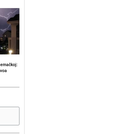
jemačkoj:
ivoa