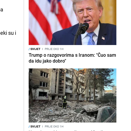
pa
eki su i
/
SVIJET
I
PRIJE OKO 1H
Trump o razgovorima s Iranom: "Čuo sam
da idu jako dobro"
/
SVIJET
I
PRIJE OKO 1H