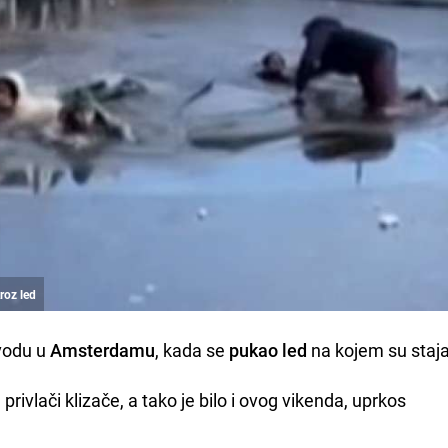
roz led
 vodu u
Amsterdamu
, kada se
pukao led
na kojem su stajal
vlači klizače, a tako je bilo i ovog vikenda, uprkos