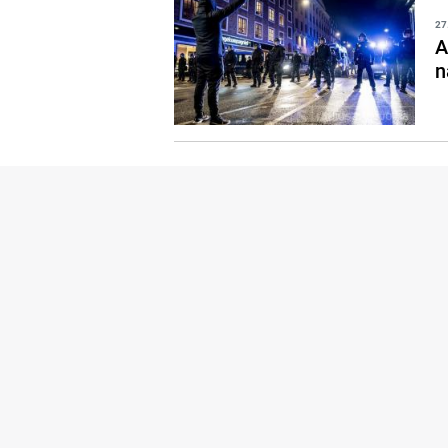
27
A
n