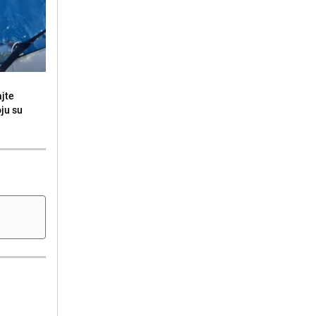
ajte
oju su