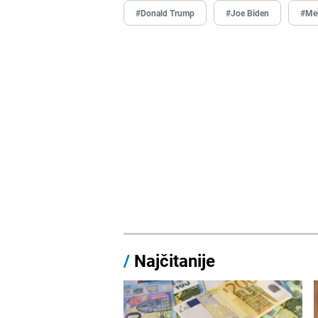
#Donald Trump
#Joe Biden
#Me
/
Najčitanije