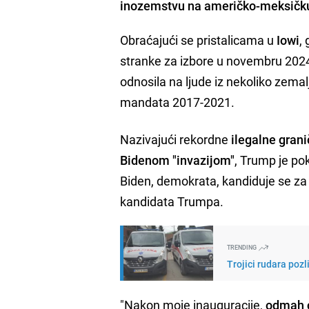
inozemstvu na američko-meksičku 
Obraćajući se pristalicama u
Iowi
,
stranke za izbore u novembru 202
odnosila na ljude iz nekoliko ze
mandata 2017-2021.
Nazivajući rekordne
ilegalne gran
Bidenom "invazijom"
, Trump je po
Biden, demokrata, kandiduje se za 
kandidata Trumpa.
TRENDING
Trojici rudara pozl
"Nakon moje inauguracije,
odmah ć