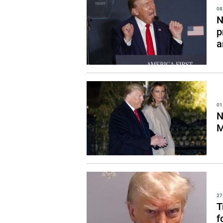
08
N
p
a
01
N
M
27
T
f