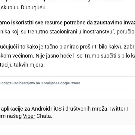
a skupu u Dubuqueu.
mo iskoristiti sve resurse potrebne da zaustavimo inva
nika koji su trenutno stacionirani u inostranstvu", poručio 
čujući i to kako je tačno planirao proširiti bilo kakvu zab
m većinom. Nije jasno hoće li se Trump suočiti s bilo 
ciju takvih mjera.
Dodajte Radiosarajevo.ba u omiljene Google izvore
aplikacije za
Android
|
iOS
i društvenih mreža
Twitter
|
utem našeg
Viber
Chata.