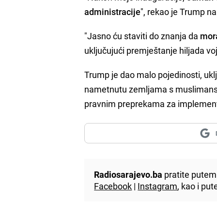
administracije
", rekao je Trump n
"Jasno ću staviti do znanja da
mora
uključujući premještanje hiljada voj
Trump je dao malo pojedinosti, uklju
nametnutu zemljama s muslimansko
pravnim preprekama za implementa
Radiosarajevo.ba
pratite putem 
Facebook
|
Instagram
, kao i p