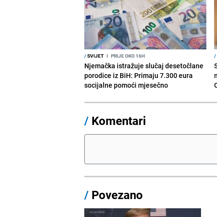
/
SVIJET
I
PRIJE OKO 16H
/
Njemačka istražuje slučaj desetočlane
porodice iz BiH: Primaju 7.300 eura
socijalne pomoći mjesečno
/
Komentari
/
Povezano