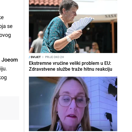
ke
oja se
govog
/
SVIJET
I
PRIJE OKO 2H
om Joeom
Ekstremne vrućine veliki problem u EU:
iju.
Zdravstvene službe traže hitnu reakciju
kog