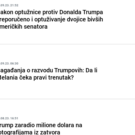
.09.23. 21:52
akon optužnice protiv Donalda Trumpa
reporučeno i optuživanje dvojice bivših
meričkih senatora
.09.23. 06:30
agađanja o razvodu Trumpovih: Da li
elania čeka pravi trenutak?
.08.23. 16:51
rump zaradio milione dolara na
otografijama iz zatvora