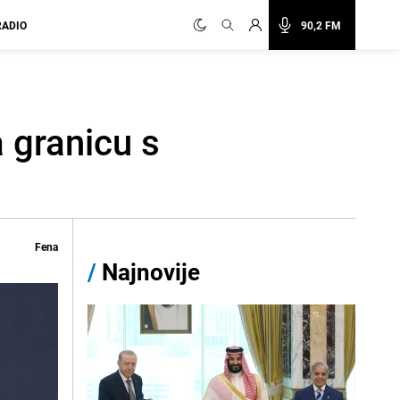
RADIO
90,2 FM
 granicu s
Fena
/
Najnovije