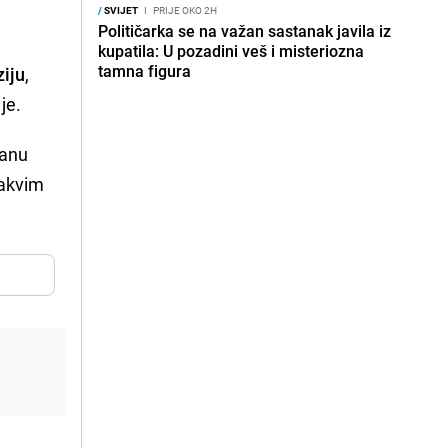
/
SVIJET
I
PRIJE OKO 2H
Političarka se na važan sastanak javila iz
kupatila: U pozadini veš i misteriozna
tamna figura
ziju
,
je.
ranu
kakvim