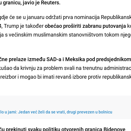
granicu, javio je Reuters.
 gdje će se u januaru održati prva nominacija Republikans
4, Trump je također
obećao proširiti zabranu putovanja
k
malja s većinskim muslimanskim stanovništvom tokom nje
ične prelaze između SAD-a i Meksika pod predsjednik
kušao da krivnju za problem svali na trenutnu administrac
reizbor i mogao bi imati revanš izbore protiv republikans
ilo u jami: Jedan već želi da se vrati, drugi prevezen u bolnicu
u prekinuti svaku politiku otvorenih granica Bidenove