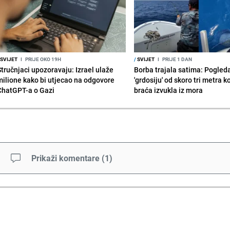
SVIJET
I
PRIJE OKO 19H
/
SVIJET
I
PRIJE 1 DAN
Stručnjaci upozoravaju: Izrael ulaže
Borba trajala satima: Pogled
milione kako bi utjecao na odgovore
'grdosiju' od skoro tri metra k
ChatGPT-a o Gazi
braća izvukla iz mora
Prikaži komentare
(
1
)