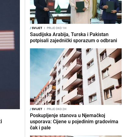
/
SVIJET
I
PRIJE OKO 1H
Saudijska Arabija, Turska i Pakistan
potpisali zajednički sporazum o odbrani
/
SVIJET
I
PRIJE OKO 2H
Poskupljenje stanova u Njemačkoj
i
usporava: Cijene u pojedinim gradovima
čak i pale
u