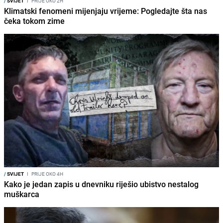
/
SVIJET
I
PRIJE OKO 2H
Klimatski fenomeni mijenjaju vrijeme: Pogledajte šta nas
čeka tokom zime
/
SVIJET
I
PRIJE OKO 4H
Kako je jedan zapis u dnevniku riješio ubistvo nestalog
muškarca