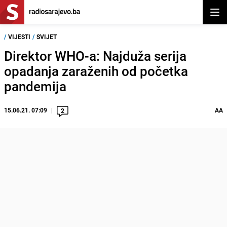
Otvor
/
VIJESTI
/
SVIJET
Direktor WHO-a: Najduža serija
opadanja zaraženih od početka
pandemija
15.06.21. 07:09
AA
2