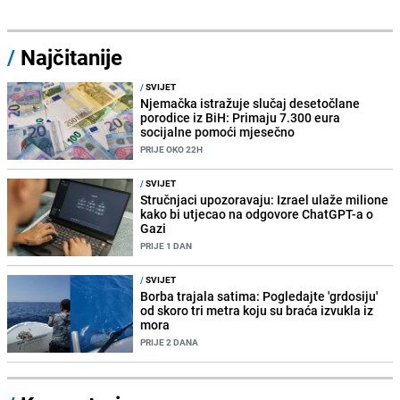
/
Najčitanije
/
SVIJET
Njemačka istražuje slučaj desetočlane
porodice iz BiH: Primaju 7.300 eura
socijalne pomoći mjesečno
PRIJE OKO 22H
/
SVIJET
Stručnjaci upozoravaju: Izrael ulaže milione
kako bi utjecao na odgovore ChatGPT-a o
Gazi
PRIJE 1 DAN
/
SVIJET
Borba trajala satima: Pogledajte 'grdosiju'
od skoro tri metra koju su braća izvukla iz
mora
PRIJE 2 DANA