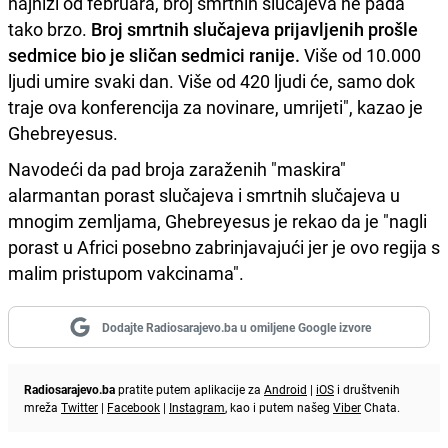
najniži od februara, broj smrtnih slučajeva ne pada
tako brzo.
Broj smrtnih slučajeva prijavljenih prošle
sedmice bio je sličan sedmici ranije.
Više od 10.000
ljudi umire svaki dan. Više od 420 ljudi će, samo dok
traje ova konferencija za novinare, umrijeti", kazao je
Ghebreyesus.
Navodeći da pad broja zaraženih "maskira"
alarmantan porast slučajeva i smrtnih slučajeva u
mnogim zemljama, Ghebreyesus je rekao da je "nagli
porast u Africi posebno zabrinjavajući jer je ovo regija s
malim pristupom vakcinama".
Dodajte Radiosarajevo.ba u omiljene Google izvore
Radiosarajevo.ba
pratite putem aplikacije za
Android
|
iOS
i društvenih
mreža
Twitter
|
Facebook
|
Instagram
, kao i putem našeg
Viber
Chata.