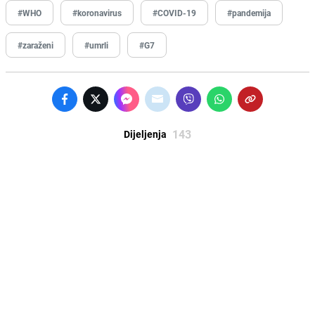
#WHO
#koronavirus
#COVID-19
#pandemija
#zaraženi
#umrli
#G7
143
Dijeljenja