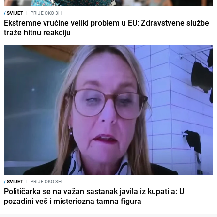
/
SVIJET
I
PRIJE OKO 3H
Ekstremne vrućine veliki problem u EU: Zdravstvene službe
traže hitnu reakciju
/
SVIJET
I
PRIJE OKO 3H
Političarka se na važan sastanak javila iz kupatila: U
pozadini veš i misteriozna tamna figura