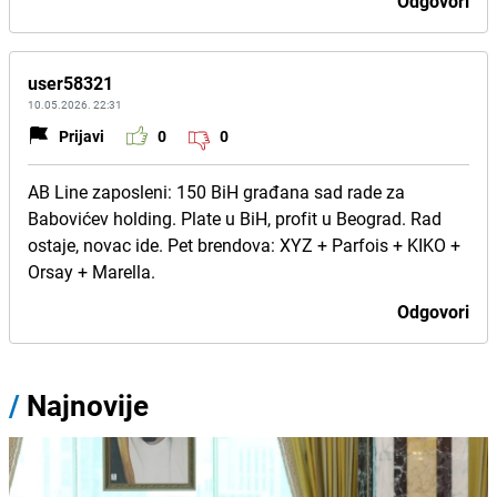
Odgovori
user58321
10.05.2026. 22:31
Prijavi
0
0
AB Line zaposleni: 150 BiH građana sad rade za
Babovićev holding. Plate u BiH, profit u Beograd. Rad
ostaje, novac ide. Pet brendova: XYZ + Parfois + KIKO +
Orsay + Marella.
Odgovori
/
Najnovije