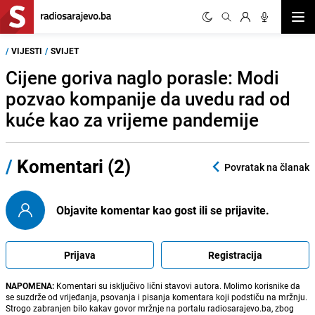
Otvor
/
VIJESTI
/
SVIJET
Cijene goriva naglo porasle: Modi
pozvao kompanije da uvedu rad od
kuće kao za vrijeme pandemije
/
Komentari (2)
Povratak na članak
Objavite komentar kao gost ili se prijavite.
Prijava
Registracija
NAPOMENA:
Komentari su isključivo lični stavovi autora. Molimo korisnike da
se suzdrže od vrijeđanja, psovanja i pisanja komentara koji podstiču na mržnju.
Strogo zabranjen bilo kakav govor mržnje na portalu radiosarajevo.ba, zbog