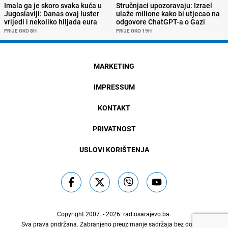
Imala ga je skoro svaka kuća u
Stručnjaci upozoravaju: Izrael
Jugoslaviji: Danas ovaj luster
ulaže milione kako bi utjecao na
vrijedi i nekoliko hiljada eura
odgovore ChatGPT-a o Gazi
PRIJE OKO 8H
PRIJE OKO 19H
MARKETING
IMPRESSUM
KONTAKT
PRIVATNOST
USLOVI KORIŠTENJA
Copyright 2007. - 2026.
radiosarajevo.ba
.
Sva prava pridržana. Zabranjeno preuzimanje sadržaja bez dozvole