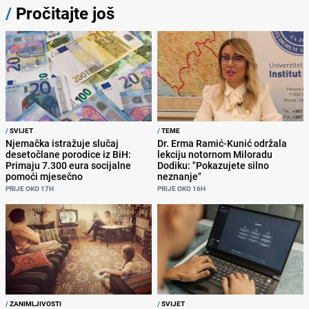
/
Pročitajte još
/
SVIJET
/
TEME
Njemačka istražuje slučaj
Dr. Erma Ramić-Kunić održala
desetočlane porodice iz BiH:
lekciju notornom Miloradu
Primaju 7.300 eura socijalne
Dodiku: "Pokazujete silno
pomoći mjesečno
neznanje"
PRIJE OKO 17H
PRIJE OKO 16H
/
ZANIMLJIVOSTI
/
SVIJET