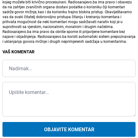
kojeg možete biti krivično procesuirani. Radiosarajevo.ba ima pravo i obavezu
da na zahtjev zvaničnih organa dostavi podatke o korisniku čiji komentari
sadrže govor mržnje, kao i da korisniku trajno blokira pristup. Obaviještavamo
vas da svaki čitatelj dobrovoljno pristupa čitanju i kreiranju komentara i
prihvata mogućnost da neki komentari mogu sadržavati narativ koji je u
suprotnosti sa vjerskim, nacionalnim, moralnim i drugim načelima.
Radiosarajevo.ba ima pravo da obriše sporne ili prijavljene komentare bez
najave i objašnjenja. Radiosarajevo.ba koristi automatski sistem prepoznavanja
i uklanjanja govora mržnje i drugih neprimjerenih sadržaja u komentarima.
VAŠ KOMENTAR
OBJAVITE KOMENTAR