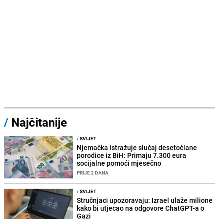
/
Najčitanije
/
SVIJET
Njemačka istražuje slučaj desetočlane
porodice iz BiH: Primaju 7.300 eura
socijalne pomoći mjesečno
PRIJE 2 DANA
/
SVIJET
Stručnjaci upozoravaju: Izrael ulaže milione
kako bi utjecao na odgovore ChatGPT-a o
Gazi