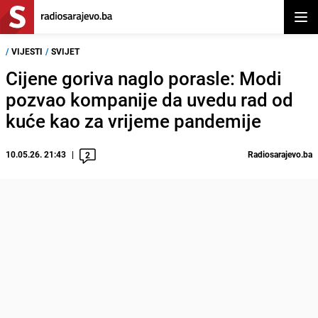
Otvor
/
VIJESTI
/
SVIJET
Cijene goriva naglo porasle: Modi
pozvao kompanije da uvedu rad od
kuće kao za vrijeme pandemije
10.05.26. 21:43
Radiosarajevo.ba
2