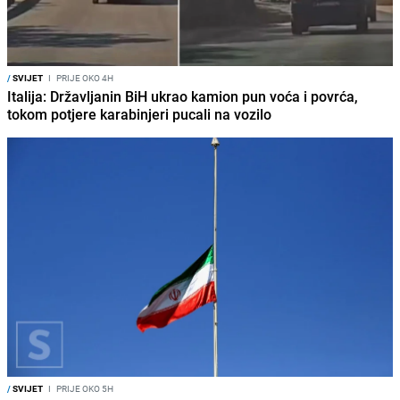
/
SVIJET
I
PRIJE OKO 4H
Italija: Državljanin BiH ukrao kamion pun voća i povrća,
tokom potjere karabinjeri pucali na vozilo
/
SVIJET
I
PRIJE OKO 5H