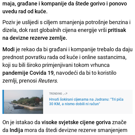
maja, građane i kompanije da štede gorivo i ponovo
uvedu rad od kuće.
Poziv je uslijedi s ciljem smanjenja potrošnje benzina i
dizela, dok rast globalnih cijena energije vrši
pritisak
na devizne rezerve zemlje.
Modi
je rekao da bi građani i kompanije trebalo da daju
prednost povratku rada od kuće i online sastancima,
koji su bili široko primjenjivani tokom vrhunca
pandemije
Covida 19
, navodeći da bi to koristilo
zemlji, prenosi
Reuters
.
TRENDING
Hrvati šokirani cijenama na Jadranu: "Tri pića
30 KM, a nismo dobili ni račun"
On je istakao da
visoke svjetske cijene goriva
znače
da
Indija
mora da štedi devizne rezerve smanjenjem