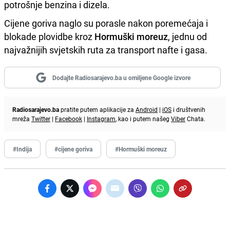
potrošnje benzina i dizela.
Cijene goriva naglo su porasle nakon poremećaja i
blokade plovidbe kroz
Hormuški moreuz
, jednu od
najvažnijih svjetskih ruta za transport nafte i gasa.
Dodajte Radiosarajevo.ba u omiljene Google izvore
Radiosarajevo.ba
pratite putem aplikacije za
Android
|
iOS
i društvenih
mreža
Twitter
|
Facebook
|
Instagram
, kao i putem našeg
Viber
Chata.
#Indija
#cijene goriva
#Hormuški moreuz