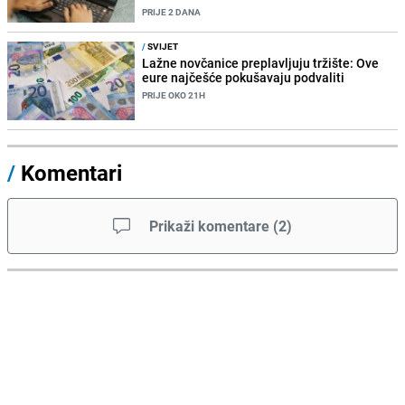
PRIJE 2 DANA
/
SVIJET
Lažne novčanice preplavljuju tržište: Ove
eure najčešće pokušavaju podvaliti
PRIJE OKO 21H
/
Komentari
Prikaži komentare
(
2
)