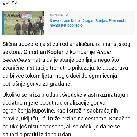
goriva.
TRENDING
S ove strane Drine | Dragan Banjac: Plemenski
mentalitet pobijedio
Slična upozorenja stižu i od analitičara iz finansijskog
sektora.
Christian Kopfer
iz kompanije
Arctic
Securities
smatra da je stanje ozbiljnije nego što
zvanične institucije trenutno prikazuju, te upozorava
da bi već tokom ljeta moglo doći do ograničenja
potrošnje goriva za građane.
Ukoliko se kriza produbi,
švedske vlasti razmatraju i
dodatne mjere
poput racionalizacije goriva,
ograničenja kupovine, kao i strožih saobraćajnih
pravila, uključujući i niže brzine na cestama. Konačne
odluke još nisu donesene, ali se očekuje da će se
situacija pratiti iz dana u dan.