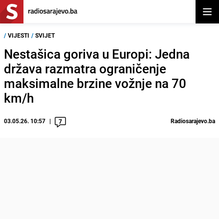
Otvor
/
VIJESTI
/
SVIJET
Nestašica goriva u Europi: Jedna
država razmatra ograničenje
maksimalne brzine vožnje na 70
km/h
03.05.26. 10:57
Radiosarajevo.ba
7