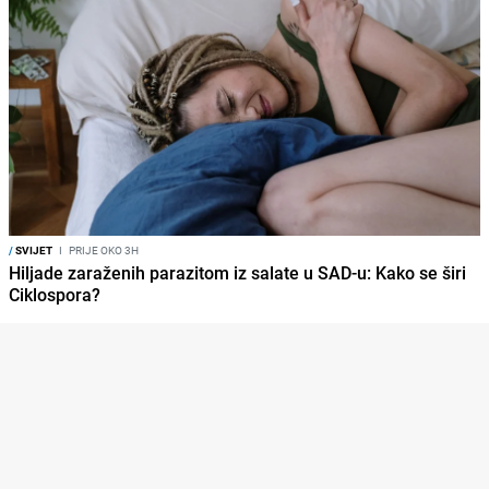
/
SVIJET
I
PRIJE OKO 3H
Hiljade zaraženih parazitom iz salate u SAD-u: Kako se širi
Ciklospora?