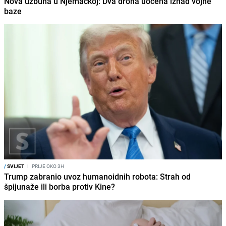
Nova uzbuna u Njemačkoj: Dva drona uočena iznad vojne
baze
/
SVIJET
I
PRIJE OKO 3H
Trump zabranio uvoz humanoidnih robota: Strah od
špijunaže ili borba protiv Kine?