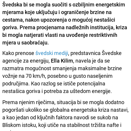
Švedska bi se mogla suočiti s ozbiljnim energetskim
mjerama koje uključuju i ograničenje brzine na
cestama, nakon upozorenja o mogućoj nestašici
goriva. Prema procjenama nadležnih institucija, kriza
bi mogla natjerati vlasti na uvođenje restriktivnih
mjera u saobraćaju.
Kako prenose
švedski mediji
, predstavnica Švedske
agencije za energiju,
Ella Kilim
, navela je da se
razmatra mogućnost smanjenja maksimalne brzine
vožnje na 70 km/h, posebno u gusto naseljenim
područjima. Kao razlog se ističe potencijalna
nestašica goriva i potreba za uštedom energije.
Prema njenim riječima, situacija bi se mogla dodatno
pogoršati ukoliko se globalna energetska kriza nastavi,
a kao jedan od ključnih faktora navodi se sukob na
Bliskom istoku, koji utiče na stabilnost tržišta nafte i