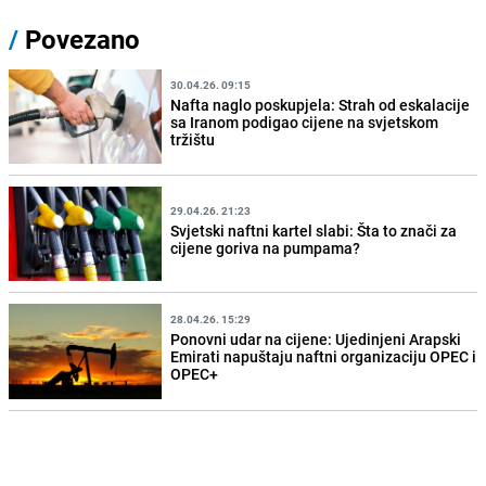
/
Povezano
30.04.26. 09:15
Nafta naglo poskupjela: Strah od eskalacije
sa Iranom podigao cijene na svjetskom
tržištu
29.04.26. 21:23
Svjetski naftni kartel slabi: Šta to znači za
cijene goriva na pumpama?
28.04.26. 15:29
Ponovni udar na cijene: Ujedinjeni Arapski
Emirati napuštaju naftni organizaciju OPEC i
OPEC+