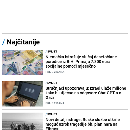
/
Najčitanije
/
SVIJET
Njemačka istražuje slučaj desetočlane
porodice iz BiH: Primaju 7.300 eura
socijalne pomoći mjesečno
PRIJE 2 DANA
/
SVIJET
Stručnjaci upozoravaju: Izrael ulaže milione
kako bi utjecao na odgovore ChatGPT-a o
Gazi
PRIJE 2 DANA
/
SVIJET
Novi detalji istrage: Ruske službe otkrile
moguć uzrok tragedije bh. planinara na
Elbrusu