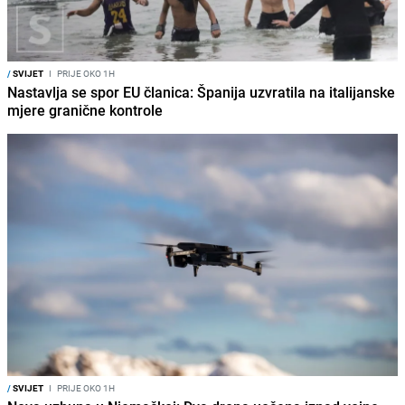
/
SVIJET
I
PRIJE OKO 1H
Nastavlja se spor EU članica: Španija uzvratila na italijanske
mjere granične kontrole
/
SVIJET
I
PRIJE OKO 1H