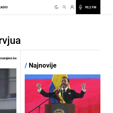
RADIO
90,2 FM
rvjua
osarajevo.ba
/
Najnovije