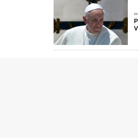
09
P
V