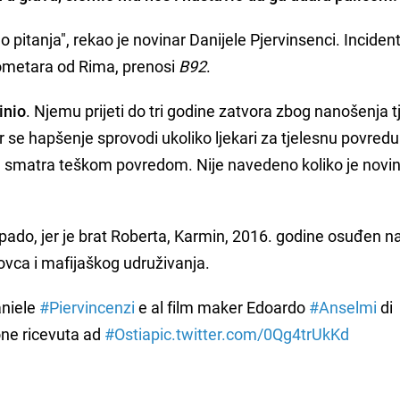
 pitanja", rekao je novinar Danijele Pjervinsenci. Inciden
ilometara od Rima, prenosi
B92
.
inio
. Njemu prijeti do tri godine zatvora zbog nanošenja t
r se hapšenje sprovodi ukoliko ljekari za tjelesnu povred
e smatra teškom povredom. Nije navedeno koliko je novi
Spado, jer je brat Roberta, Karmin, 2016. godine osuđen n
ovca i mafijaškog udruživanja.
aniele
#Piervincenzi
e al film maker Edoardo
#Anselmi
di
one ricevuta ad
#Ostia
pic.twitter.com/0Qg4trUkKd