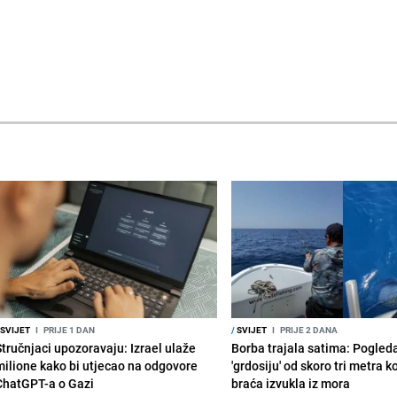
SVIJET
I
PRIJE 1 DAN
/
SVIJET
I
PRIJE 2 DANA
Stručnjaci upozoravaju: Izrael ulaže
Borba trajala satima: Pogled
milione kako bi utjecao na odgovore
'grdosiju' od skoro tri metra k
ChatGPT-a o Gazi
braća izvukla iz mora