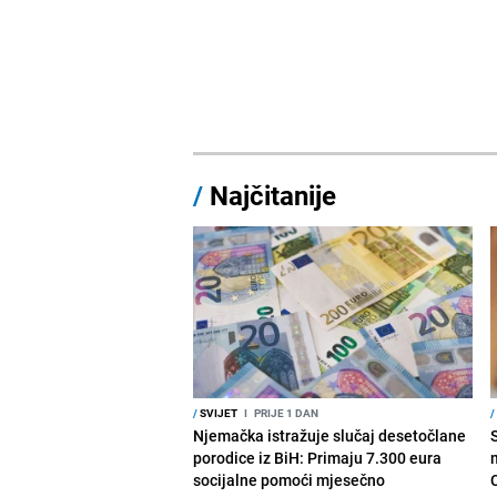
/
Najčitanije
/
SVIJET
I
PRIJE 1 DAN
/
Njemačka istražuje slučaj desetočlane
porodice iz BiH: Primaju 7.300 eura
socijalne pomoći mjesečno