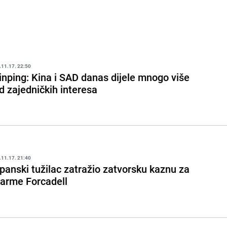
.11.17. 22:50
inping: Kina i SAD danas dijele mnogo više
d zajedničkih interesa
.11.17. 21:40
panski tužilac zatražio zatvorsku kaznu za
arme Forcadell