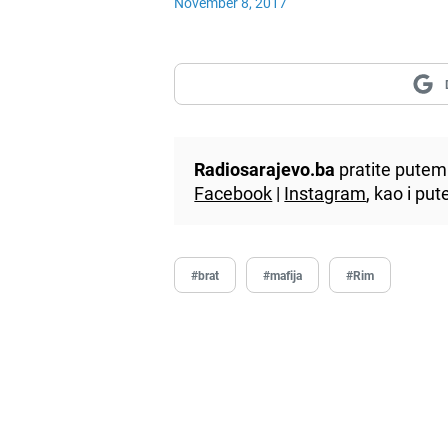
November 8, 2017
Radiosarajevo.ba
pratite putem 
Facebook
|
Instagram
, kao i p
#brat
#mafija
#Rim