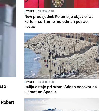
/
SVIJET
I
PRIJE OKO 4H
Novi predsjednik Kolumbije objavio rat
kartelima: Trump mu odmah poslao
novac
/
SVIJET
I
PRIJE OKO 5H
apao
Italija ostaje pri svom: Stigao odgovor na
ultimatum Španije
 Robert