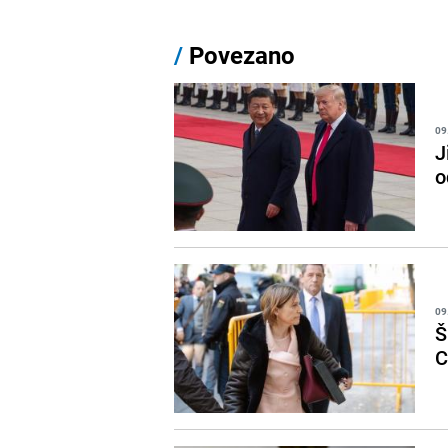
/
Povezano
09
J
o
09
Š
C