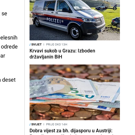
t se
jelesnih
/
SVIJET
I
PRIJE OKO 13H
u odrede
Krvavi sukob u Grazu: Izboden
nar
državljanin BiH
a deset
/
SVIJET
I
PRIJE OKO 14H
Dobra vijest za bh. dijasporu u Austriji: