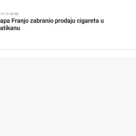
.11.17. 21:32
apa Franjo zabranio prodaju cigareta u
atikanu