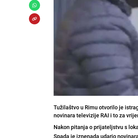
Tužilaštvo u Rimu otvorilo je istr
novinara televizije RAI i to za vrij
Nakon pitanja o prijateljstvu s l
Spada je iznenada udario novinara