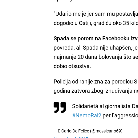
"Udario me je jer sam mu postavljao
dogodio u Ostiji, gradiću oko 35 k
Spada se potom na Facebooku izv
povreda, ali Spada nije uhapšen, je
najmanje 20 dana bolovanja što s
dobio otsustva.
Policija od ranije zna za porodicu 
godina zatvora zbog iznuđivanja n
Solidarietà al giornalista D
#NemoRai2
per l’aggressi
—  Carlo De Felice (@messicano69)