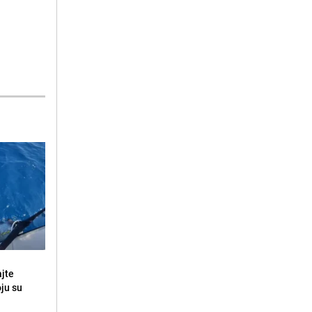
ajte
oju su