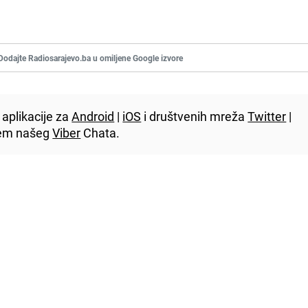
Dodajte Radiosarajevo.ba u omiljene Google izvore
aplikacije za
Android
|
iOS
i društvenih mreža
Twitter
|
utem našeg
Viber
Chata.