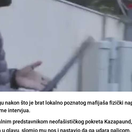
agu nakon što je brat lokalno poznatog mafijaša fizički n
eme intervjua.
okalnim predstavnikom neofašističkog pokreta Kazapaund,
 u glavu,
slomio mu nos i nastavio da ga udara palicom
.