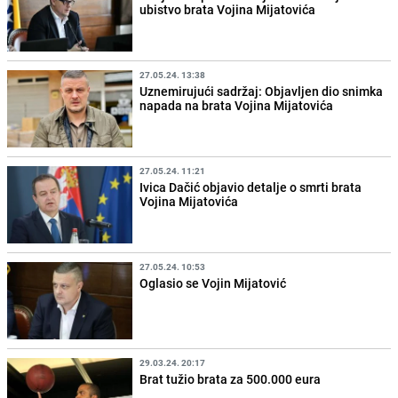
ubistvo brata Vojina Mijatovića
27.05.24. 13:38
Uznemirujući sadržaj: Objavljen dio snimka
napada na brata Vojina Mijatovića
27.05.24. 11:21
Ivica Dačić objavio detalje o smrti brata
Vojina Mijatovića
27.05.24. 10:53
Oglasio se Vojin Mijatović
29.03.24. 20:17
Brat tužio brata za 500.000 eura