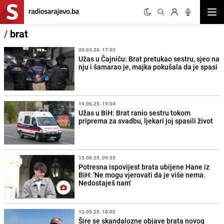
Otvor
/
brat
20.03.26. 17:03
Užas u Čajniču: Brat pretukao sestru, sjeo na
nju i šamarao je, majka pokušala da je spasi
14.06.25. 19:04
Užas u BiH: Brat ranio sestru tokom
priprema za svadbu, ljekari joj spasili život
12.06.25. 09:35
Potresna ispovijest brata ubijene Hane iz
BiH: 'Ne mogu vjerovati da je više nema.
Nedostaješ nam'
12.05.25. 18:02
Šire se skandalozne objave brata novog