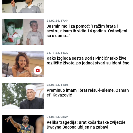
21.02.24. 17:44
Jasmin moli za pomoć: 'Tražim brata i
sestru, nisam ih vidio 14 godina. Ostavljeni
su u domu...'
21.11.23. 14:37
Kako izgleda sestra Doris Pinčić? Iako žive
različite živote, po jednoj stvari su identične
22.08.23. 11:06
Preminuo imam i brat reisu-l-uleme, Osman
ef. Kavazović
01.08.23. 08:24
Velika tragedija: Brat košarkaške zvijezde
Dwayna Bacona ubijen na zabavi