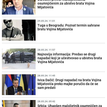
osumnjičenim za ubistvo brata Vojina
Mijatovića
29.05.24. 11:01
Tuga u Beogradu: Poznat termin sahrane
bratu Vojina Mijatovića
28.05.24. 11:57
Najnovija informacija: Predao se drugi
napadač koji je učestvovao u ubistvu brata
Vojina Mijatovića
28.05.24. 11:45
Ivica Dačić: Drugi napadač na brata Vojina
Mijatovića preko majke poručio da će se
sam predati
28.05.24. 09:42
Srbija: Uhapšen maloljetnik osumnjičen za