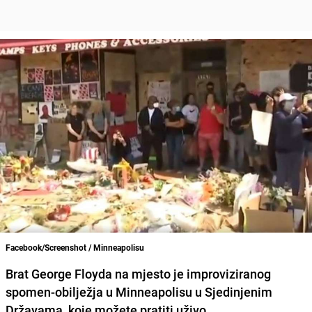
Facebook/Screenshot / Minneapolisu
Brat
George Floyda
na mjesto je improviziranog
spomen-obilježja u Minneapolisu u Sjedinjenim
Državama, koje možete pratiti uživo.