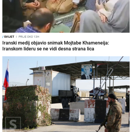
/
SVIJET
I
PRIJE OKO 13H
Iranski medij objavio snimak Mojtabe Khameneija:
Iranskom lideru se ne vidi desna strana lica