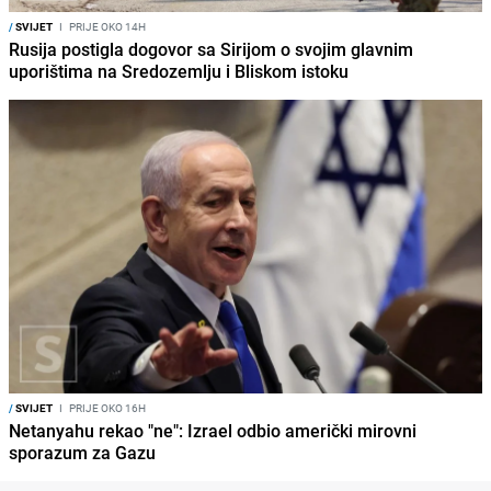
/
SVIJET
I
PRIJE OKO 14H
Rusija postigla dogovor sa Sirijom o svojim glavnim
uporištima na Sredozemlju i Bliskom istoku
/
SVIJET
I
PRIJE OKO 16H
Netanyahu rekao "ne": Izrael odbio američki mirovni
sporazum za Gazu