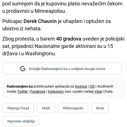
pod sumnjom da je kupovinu platio nevažećim čekom
u prodavnici u Minneapolisu.
Policajac
Derek Chauvin
je uhapšen i optužen za
ubistvo iz nehata.
Zbog protesta, u barem
40 gradova
uveden je policijski
sat, pripadnici Nacionalne garde aktivirani su u 15
država i u Washingtonu.
Dodajte Radiosarajevo.ba u omiljene Google izvore
Radiosarajevo.ba
pratite putem aplikacije za
Android
|
iOS
i društvenih
mreža
Twitter
|
Facebook
|
Instagram
, kao i putem našeg
Viber
Chata.
#George Floyd
#SAD
#Minneapolis
#brat
#spomen obilježja