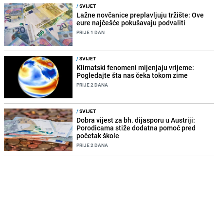
/
SVIJET
Lažne novčanice preplavljuju tržište: Ove
eure najčešće pokušavaju podvaliti
PRIJE 1 DAN
/
SVIJET
Klimatski fenomeni mijenjaju vrijeme:
Pogledajte šta nas čeka tokom zime
PRIJE 2 DANA
/
SVIJET
Dobra vijest za bh. dijasporu u Austriji:
Porodicama stiže dodatna pomoć pred
početak škole
PRIJE 2 DANA