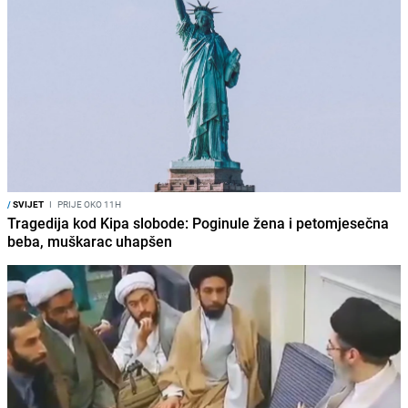
/
SVIJET
I
PRIJE OKO 11H
Tragedija kod Kipa slobode: Poginule žena i petomjesečna
beba, muškarac uhapšen