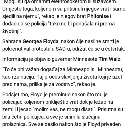
"Mogli su ga omamiti elektrošokerom ili suzavcem.
Umjesto toga, koljenom su pritisnuli njegov vrat i samo
sjedili na njemu", rekao je njegov brat
Philonise
i
dodao da se policija "tako ne bi ponašala ni prema
životinji".
Sahrana
Georgea Floyda
, nakon čije nasilne smrti je
pokrenut val protesta u SAD-u, održat će se u četvrtak.
Informaciju je objavio guverner Minnesote
Tim Walz
.
“To će biti važan događaj za Minneapolis i Minnesotu,
kao i za naciju. Taj proces slavljenja života koji je uzet
pred nama, prilika je za vodstvo”, rekao je.
Podsjetimo, Floyd je preminuo nakon što mu je
policajac koljenom prikliještio vrat dok je ležao na
zemlji i jecao "molim vas, ne mogu disati". Prisutna su
bila četiri policajca, a sve je snimila slučajna
prolaznica. Sve se desilo nakon što je Floyd priveden