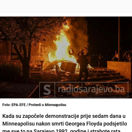
Foto: EPA-EFE / Protesti u Minneapolisu
Kada su započele demonstracije prije sedam dana u
Minneapolisu nakon smrti
Georgea Floyda
podsjetilo
me sve to na Sarajevo 1992. godine i strahote rata,