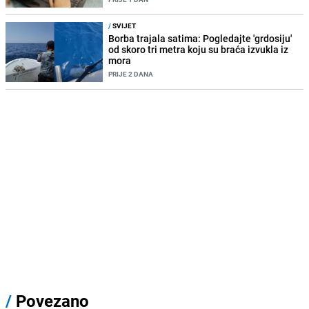
/
SVIJET
Borba trajala satima: Pogledajte 'grdosiju'
od skoro tri metra koju su braća izvukla iz
mora
PRIJE 2 DANA
/
Povezano