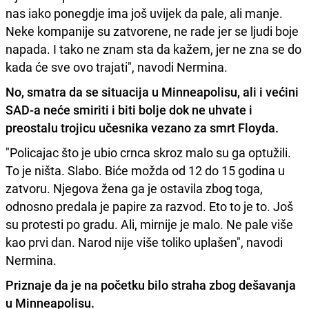
nas iako ponegdje ima još uvijek da pale, ali manje.
Neke kompanije su zatvorene, ne rade jer se ljudi boje
napada. I tako ne znam sta da kažem, jer ne zna se do
kada će sve ovo trajati", navodi Nermina.
No, smatra da se situacija u Minneapolisu, ali i većini
SAD-a neće smiriti i biti bolje dok ne uhvate i
preostalu trojicu učesnika vezano za smrt Floyda.
"Policajac što je ubio crnca skroz malo su ga optužili.
To je ništa. Slabo. Biće možda od 12 do 15 godina u
zatvoru. Njegova žena ga je ostavila zbog toga,
odnosno predala je papire za razvod. Eto to je to. Još
su protesti po gradu. Ali, mirnije je malo. Ne pale više
kao prvi dan. Narod nije više toliko uplašen", navodi
Nermina.
Priznaje da je na početku bilo straha zbog dešavanja
u Minneapolisu.