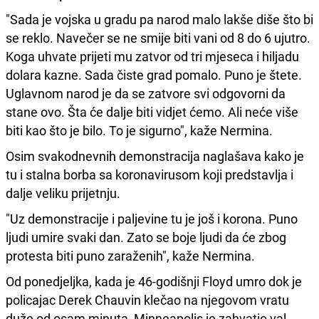
"Sada je vojska u gradu pa narod malo lakše diše što bi
se reklo. Navečer se ne smije biti vani od 8 do 6 ujutro.
Koga uhvate prijeti mu zatvor od tri mjeseca i hiljadu
dolara kazne. Sada čiste grad pomalo. Puno je štete.
Uglavnom narod je da se zatvore svi odgovorni da
stane ovo. Šta će dalje biti vidjet ćemo. Ali neće više
biti kao što je bilo. To je sigurno", kaže Nermina.
Osim svakodnevnih demonstracija naglašava kako je
tu i stalna borba sa koronavirusom koji predstavlja i
dalje veliku prijetnju.
"Uz demonstracije i paljevine tu je još i korona. Puno
ljudi umire svaki dan. Zato se boje ljudi da će zbog
protesta biti puno zaraženih", kaže Nermina.
Od ponedjeljka, kada je 46-godišnji Floyd umro dok je
policajac Derek Chauvin klečao na njegovom vratu
duže od osam minuta, Minneapolis je zahvatio val