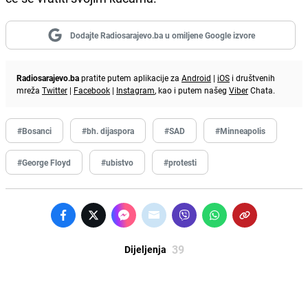
Dodajte Radiosarajevo.ba u omiljene Google izvore
Radiosarajevo.ba
pratite putem aplikacije za
Android
|
iOS
i društvenih
mreža
Twitter
|
Facebook
|
Instagram
, kao i putem našeg
Viber
Chata.
#Bosanci
#bh. dijaspora
#SAD
#Minneapolis
#George Floyd
#ubistvo
#protesti
39
Dijeljenja