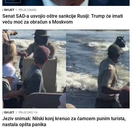
/
SVIJET
I
PRIJE 23MIN
Senat SAD-a usvojio oštre sankcije Rusiji: Trump će imati
veću moć za obračun s Moskvom
/
SVIJET
I
PRIJE OKO 1H
Jeziv snimak: Nilski konj krenuo za čamcem punim turista,
nastala opšta panika