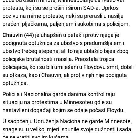
protesta, koji su se proširili širom SAD-a. Uprkos
pozivu na mirne proteste, neki su prerasli u nasilje
praćeni pljačkama, paljenjem i sukobima s policijom.
Chauvin (44)
je uhapšen u petak i protiv njega je
podignuta optužnica za ubistvo s predumišljajem i
ubistvo trećeg stepena, ali to nije ublažilo bijes zbog
policijske brutalnosti i nasilja. Preostala trojica
policajaca, koji su bili umiješani u Floydovu smrt, dobili
su otkaza, kao i Chauvin, ali protiv njih nije podiguta
optužnica.
Policija i Nacionalna garda danima kontroliraju
situaciju na protestima u Minnesoteu gdje su
nastavljeni događaji kojim se odaje počast Floydu.
U saopćenju Udruženja Nacionalne garde Minnesote,
snage su u velikoj mjeri ispunile svoje dužnosti i sada
će se vratiti svojim kućama.