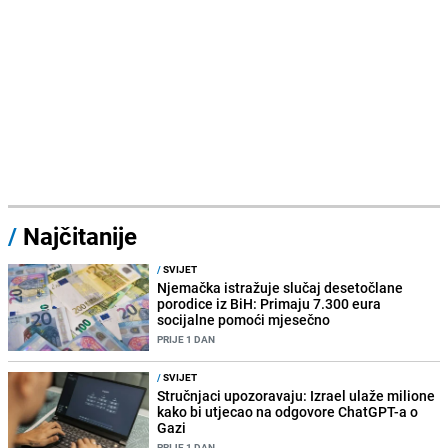
/
Najčitanije
/
SVIJET
Njemačka istražuje slučaj desetočlane
porodice iz BiH: Primaju 7.300 eura
socijalne pomoći mjesečno
PRIJE 1 DAN
/
SVIJET
Stručnjaci upozoravaju: Izrael ulaže milione
kako bi utjecao na odgovore ChatGPT-a o
Gazi
PRIJE 1 DAN