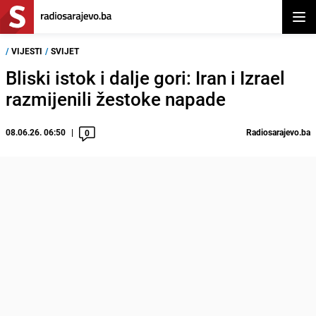
Otvor
/
VIJESTI
/
SVIJET
Bliski istok i dalje gori: Iran i Izrael
razmijenili žestoke napade
08.06.26. 06:50
Radiosarajevo.ba
0