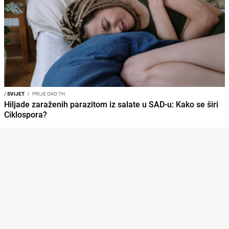
/
SVIJET
I
PRIJE OKO 7H
Hiljade zaraženih parazitom iz salate u SAD-u: Kako se širi
Ciklospora?