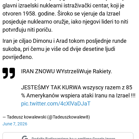
glavni izraelski nuklearni istraživački centar, koji je
otvoren 1958. godine. Široko se vjeruje da Izrael
posjeduje nuklearno oružje, iako njegovi lideri to niti
potvrđuju niti poriču.
Iran je ciljao Dimonu i Arad tokom posljednje runde
sukoba, pri čemu je više od dvije desetine ljudi
povrijeđeno.
IRAN ZNOWU WYstrzeliWuje Rakiety.
JESTEŚMY TAK KURWA wszyscy razem z 85
% Amerykanów wspiera ataki Iranu na Izrael !!!
pic.twitter.com/4cXlVaDJaT
— Tadeusz kowalewski (@Tadeuszkowalew8)
June 7, 2026
Dodajte Radiosarajevo.ba u omiljene Google izvore