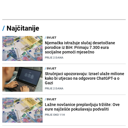
/
Najčitanije
/
SVIJET
Njemačka istražuje slučaj desetočlane
porodice iz BiH: Primaju 7.300 eura
socijalne pomoći mjesečno
PRIJE 2 DANA
/
SVIJET
Stručnjaci upozoravaju: Izrael ulaže milione
kako bi utjecao na odgovore ChatGPT-a o
Gazi
PRIJE 2 DANA
/
SVIJET
Lažne novčanice preplavljuju tržište: Ove
eure najčešće pokušavaju podvaliti
PRIJE OKO 11H