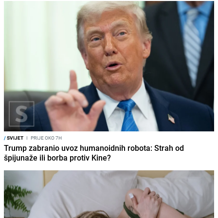
/
SVIJET
I
PRIJE OKO 7H
Trump zabranio uvoz humanoidnih robota: Strah od
špijunaže ili borba protiv Kine?