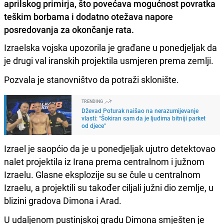
aprilskog primirja, što povećava mogućnost povratka
teškim borbama i dodatno otežava napore
posredovanja za okončanje rata.
Izraelska vojska upozorila je građane u ponedjeljak da
je drugi val iranskih projektila usmjeren prema zemlji.
Pozvala je stanovništvo da potraži sklonište.
TRENDING
Dževad Poturak naišao na nerazumijevanje
vlasti: "Šokiran sam da je ljudima bitniji parket
od djece"
Izrael je saopćio da je u ponedjeljak ujutro detektovao
nalet projektila iz Irana prema centralnom i južnom
Izraelu. Glasne eksplozije su se čule u centralnom
Izraelu, a projektili su također ciljali južni dio zemlje, u
blizini gradova Dimona i Arad.
U udaljenom pustinjskoj gradu Dimona smješten je