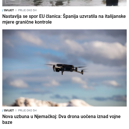
/
SVIJET
I
PRIJE OKO 5H
Nastavlja se spor EU članica: Španija uzvratila na italijanske
mjere granične kontrole
/
SVIJET
I
PRIJE OKO 5H
Nova uzbuna u Njemačkoj: Dva drona uočena iznad vojne
baze