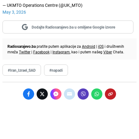
— UKMTO Operations Centre (@UK_MTO)
May 3, 2026
Dodajte Radiosarajevo.ba u omiljene Google izvore
Radiosarajevo.ba
pratite putem aplikacije za
Android
|
iOS
i društvenih
mreža
Twitter
|
Facebook
|
Instagram
, kao i putem našeg
Viber
Chata.
#Iran_Izrael_SAD
#napadi