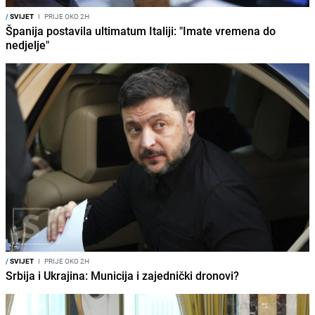
/
SVIJET
I
PRIJE OKO 2H
Španija postavila ultimatum Italiji: "Imate vremena do
nedjelje"
/
SVIJET
I
PRIJE OKO 2H
Srbija i Ukrajina: Municija i zajednički dronovi?