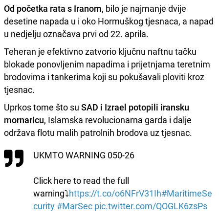
Od početka rata s Iranom
, bilo je najmanje dvije
desetine napada u i oko Hormuškog tjesnaca, a napad
u nedjelju označava prvi od 22. aprila.
Teheran je efektivno zatvorio ključnu naftnu tačku
blokade ponovljenim napadima i prijetnjama teretnim
brodovima i tankerima koji su pokušavali ploviti kroz
tjesnac.
Uprkos tome što su
SAD i Izrael potopili iransku
mornaricu
, Islamska revolucionarna garda i dalje
održava flotu malih patrolnih brodova uz tjesnac.
UKMTO WARNING 050-26
Click here to read the full
warning⤵️
https://t.co/o6NFrV31Ih
#MaritimeSe
curity
#MarSec
pic.twitter.com/QOGLK6zsPs