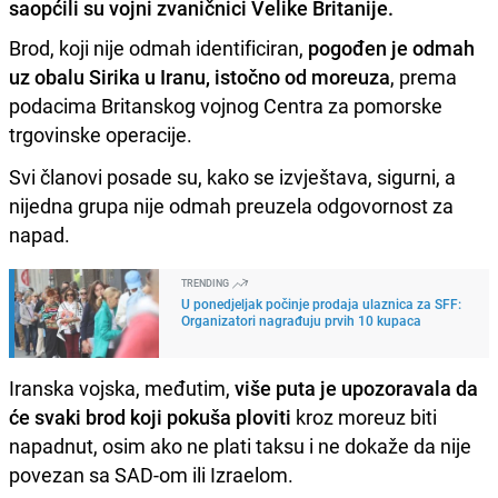
saopćili su vojni zvaničnici Velike Britanije.
Brod, koji nije odmah identificiran,
pogođen je odmah
uz obalu Sirika u Iranu, istočno od moreuza
, prema
podacima Britanskog vojnog Centra za pomorske
trgovinske operacije.
Svi članovi posade su, kako se izvještava, sigurni, a
nijedna grupa nije odmah preuzela odgovornost za
napad.
TRENDING
U ponedjeljak počinje prodaja ulaznica za SFF:
Organizatori nagrađuju prvih 10 kupaca
Iranska vojska, međutim,
više puta je upozoravala da
će svaki brod koji pokuša ploviti
kroz moreuz biti
napadnut, osim ako ne plati taksu i ne dokaže da nije
povezan sa SAD-om ili Izraelom.