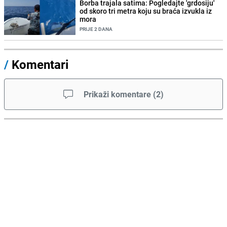
Borba trajala satima: Pogledajte 'grdosiju'
od skoro tri metra koju su braća izvukla iz
mora
PRIJE 2 DANA
/
Komentari
Prikaži komentare
(
2
)