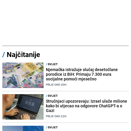
/
Najčitanije
/
SVIJET
Njemačka istražuje slučaj desetočlane
porodice iz BiH: Primaju 7.300 eura
socijalne pomoći mjesečno
PRIJE OKO 20H
/
SVIJET
Stručnjaci upozoravaju: Izrael ulaže milione
kako bi utjecao na odgovore ChatGPT-a o
Gazi
PRIJE OKO 22H
/
SVIJET