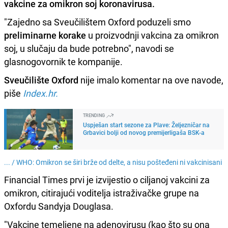
vakcine za omikron soj koronavirusa
.
"Zajedno sa Sveučilištem Oxford poduzeli smo
preliminarne korake
u proizvodnji vakcina za omikron
soj, u slučaju da bude potrebno", navodi se
glasnogovornik te kompanije.
Sveučilište Oxford
nije imalo komentar na ove navode,
piše
Index.hr.
TRENDING
Uspješan start sezone za Plave: Željezničar na
Grbavici bolji od novog premijerligaša BSK-a
... /
WHO: Omikron se širi brže od delte, a nisu pošteđeni ni vakcinisani
Financial Times prvi je izvijestio o ciljanoj vakcini za
omikron, citirajući voditelja istraživačke grupe na
Oxfordu Sandyja Douglasa.
"Vakcine temeljene na adenovirusu (kao što su ona