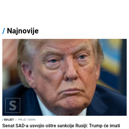
/
Najnovije
/
SVIJET
I
PRIJE 13MIN
Senat SAD-a usvojio oštre sankcije Rusiji: Trump će imati