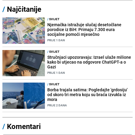
/
Najčitanije
/
SVIJET
Njemačka istražuje slučaj desetočlane
porodice iz BiH: Primaju 7.300 eura
socijalne pomoći mjesečno
PRIJE 1 DAN
/
SVIJET
Stručnjaci upozoravaju: Izrael ulaže milione
kako bi utjecao na odgovore ChatGPT-a o
Gazi
PRIJE 1 DAN
/
SVIJET
Borba trajala satima: Pogledajte 'grdosiju'
od skoro tri metra koju su braća izvukla iz
mora
PRIJE 2 DANA
/
Komentari