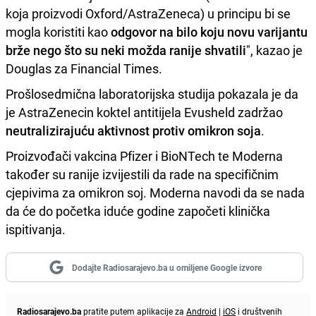
koja proizvodi Oxford/AstraZeneca) u principu bi se
mogla koristiti kao
odgovor na bilo koju novu varijantu
brže nego što su neki možda ranije shvatili
", kazao je
Douglas za Financial Times.
Prošlosedmična laboratorijska studija pokazala je da
je AstraZenecin koktel antitijela Evusheld zadržao
neutralizirajuću aktivnost protiv omikron soja
.
Proizvođači vakcina Pfizer i BioNTech te Moderna
također su ranije izvijestili da rade na specifičnim
cjepivima za omikron soj. Moderna navodi da se nada
da će do početka iduće godine započeti klinička
ispitivanja.
Dodajte Radiosarajevo.ba u omiljene Google izvore
Radiosarajevo.ba
pratite putem aplikacije za
Android
|
iOS
i društvenih