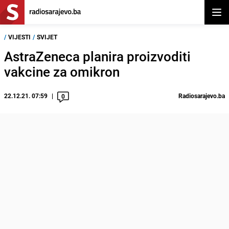
Otvor
/
VIJESTI
/
SVIJET
AstraZeneca planira proizvoditi
vakcine za omikron
22.12.21. 07:59
Radiosarajevo.ba
0