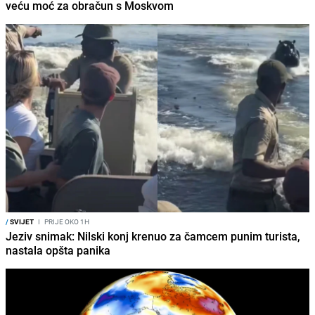
veću moć za obračun s Moskvom
/
SVIJET
I
PRIJE OKO 1H
Jeziv snimak: Nilski konj krenuo za čamcem punim turista,
nastala opšta panika