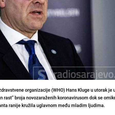
 zdravstvene organizacije (WHO) Hans Kluge
u utorak je 
an rast” broja novozaraženih koronavirusom dok se
omik
janta
ranije kružila uglavnom među mladim ljudima.