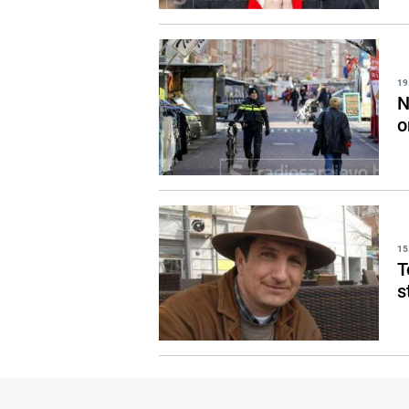
19
N
o
15
T
s