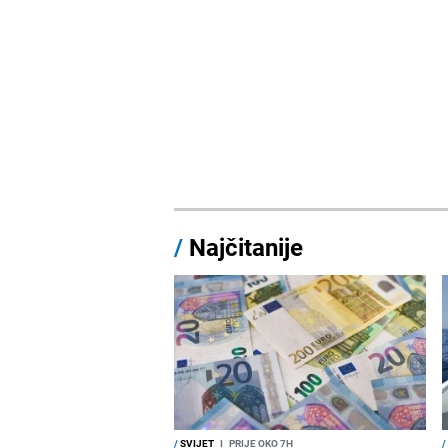
/
Najčitanije
/
SVIJET
I
PRIJE OKO 7H
/