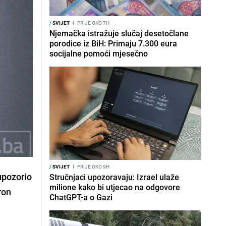
/
SVIJET
I
PRIJE OKO 7H
Njemačka istražuje slučaj desetočlane
porodice iz BiH: Primaju 7.300 eura
socijalne pomoći mjesečno
/
SVIJET
I
PRIJE OKO 9H
upozorio
Stručnjaci upozoravaju: Izrael ulaže
milione kako bi utjecao na odgovore
ron
ChatGPT-a o Gazi