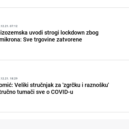
.12.21. 07:12
izozemska uvodi strogi lockdown zbog
mikrona: Sve trgovine zatvorene
.12.21. 18:29
omić: Veliki stručnjak za 'zgrčku i raznošku'
tručno tumači sve o COVID-u