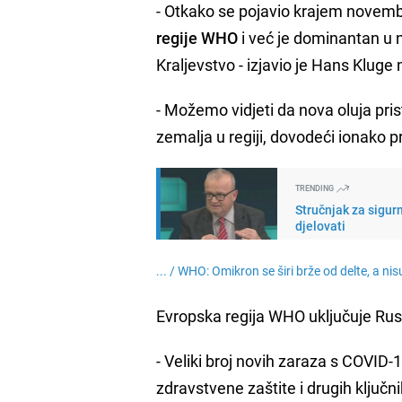
- Otkako se pojavio krajem novem
regije WHO
i već je dominantan u 
Kraljevstvo - izjavio je Hans Kluge
- Možemo vidjeti da nova oluja pri
zemalja u regiji, dovodeći ionako 
TRENDING
Stručnjak za sigur
djelovati
... /
WHO: Omikron se širi brže od delte, a nis
Evropska regija WHO uključuje Rusij
- Veliki broj novih zaraza s COVID-
zdravstvene zaštite i drugih ključni