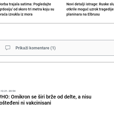
Borba trajala satima: Pogledajte
Novi detalji istrage: Ruske s
grdosiju' od skoro tri metra koju su
otkrile moguć uzrok tragedije
braća izvukla iz mora
planinara na Elbrusu
Prikaži komentare
(
1
)
.12.21. 20:54
HO: Omikron se širi brže od delte, a nisu
ošteđeni ni vakcinisani