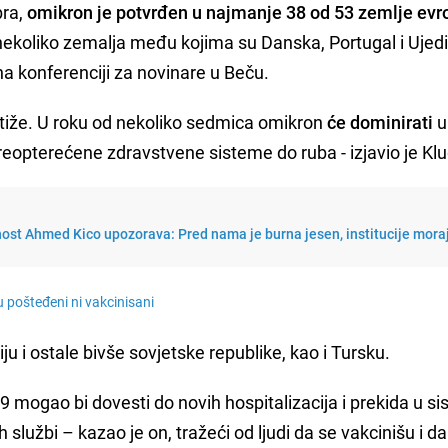
bra,
omikron je potvrđen u najmanje 38 od 53 zemlje ev
nekoliko zemalja među kojima su Danska, Portugal i Ujed
 na konferenciji za novinare u Beču.
stiže. U roku od nekoliko sedmica omikron
će dominirati
u
preopterećene zdravstvene sisteme do ruba - izjavio je Kl
nost Ahmed Kico upozorava: Pred nama je burna jesen, institucije mora
u pošteđeni ni vakcinisani
u i ostale bivše sovjetske republike, kao i Tursku.
19 mogao bi dovesti do novih hospitalizacija i prekida u 
h službi – kazao je on, tražeći od ljudi da se vakcinišu i da