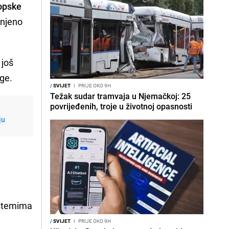
ropske
injeno
 još
uge.
/
SVIJET
I
PRIJE OKO 9H
Težak sudar tramvaja u Njemačkoj: 25
povrijeđenih, troje u životnoj opasnosti
ju
sistemima
/
SVIJET
I
PRIJE OKO 9H