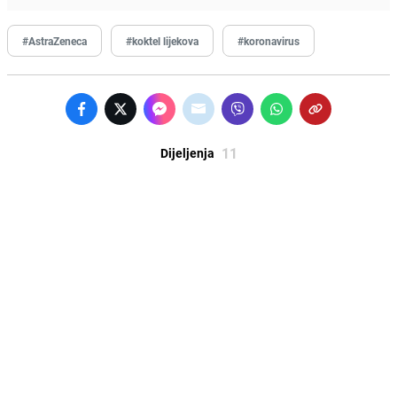
#AstraZeneca
#koktel lijekova
#koronavirus
11
Dijeljenja