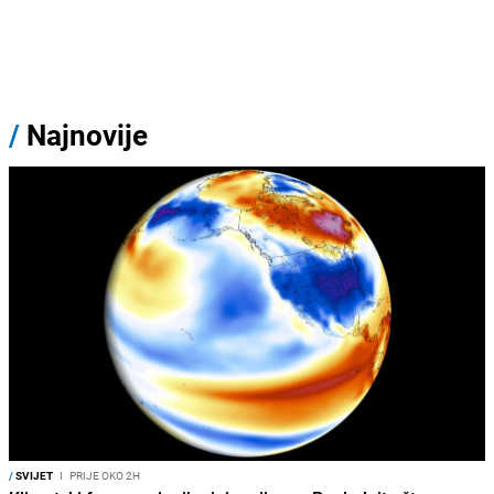
/
Najnovije
/
SVIJET
I
PRIJE OKO 2H