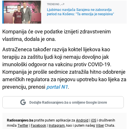
TRENDING
Ljubimac navijača Sarajeva ne zaboravlja
period na Koševu: "Ta emocija je neopisiva"
Kompanija će ove podatke iznijeti zdravstvenim
vlastima, dodala je ona.
AstraZeneca također razvija koktel lijekova kao
terapiju za zaštitu ljudi koji nemaju dovoljno jak
imunološki odgovor na vakcinu protiv COVID-19.
Kompanija je prošle sedmice zatražila hitno odobrenje
američkih regulatora za njegovu upotrebu kao lijeka za
prevenciju, prenosi
portal N1
.
Dodajte Radiosarajevo.ba u omiljene Google izvore
Radiosarajevo.ba
pratite putem aplikacije za
Android
|
iOS
i društvenih
mreža
Twitter
|
Facebook
|
Instagram
, kao i putem našeg
Viber
Chata.