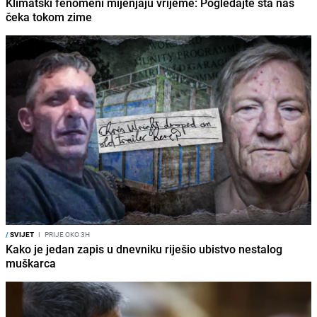
Klimatski fenomeni mijenjaju vrijeme: Pogledajte šta nas
čeka tokom zime
/
SVIJET
I
PRIJE OKO 3H
Kako je jedan zapis u dnevniku riješio ubistvo nestalog
muškarca