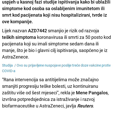
uspjeh u kasnoj fazi studije ispitivanja kako bi ublažili
simptome kod osoba sa oslabljenim imunitetom ili
smrt kod pacijenata koji nisu hospitalizirani, tvrde iz
ove kompanije.
Lijek nazvan
AZD7442
smanjio je rizik od razvoja
teških simptoma
koronavirusa ili smrti za 50 posto kod
pacijenata koji su imali simptome sedam dana ili
manje, što je bio i glavni cilj ispitivanja, saopćeno je iz
AstraZenece.
Studija /
Ovo su prijavljene nuspojave poslije treće doze vakcine protiv
COVID-a
“Rana intervencija sa antitijelima može značajno
smanjiti progresiju teške bolesti, uz kontinuiranu
zaštitu više od šest mjeseci”, rekla je
Mene Pangalos
,
izvršna potpredsjednica za istraživanje i razvoj
biofarmaceutike u AstraZeneci, javlja
Reuters
.