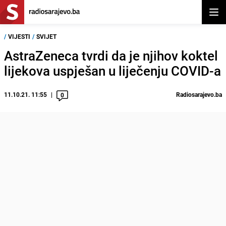
Otvor
/
VIJESTI
/
SVIJET
AstraZeneca tvrdi da je njihov koktel
lijekova uspješan u liječenju COVID-a
11.10.21. 11:55
Radiosarajevo.ba
0