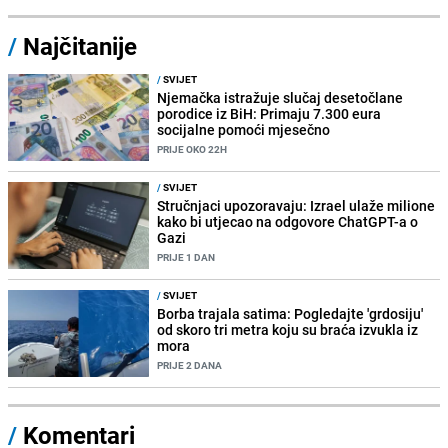
/
Najčitanije
/
SVIJET
Njemačka istražuje slučaj desetočlane
porodice iz BiH: Primaju 7.300 eura
socijalne pomoći mjesečno
PRIJE OKO 22H
/
SVIJET
Stručnjaci upozoravaju: Izrael ulaže milione
kako bi utjecao na odgovore ChatGPT-a o
Gazi
PRIJE 1 DAN
/
SVIJET
Borba trajala satima: Pogledajte 'grdosiju'
od skoro tri metra koju su braća izvukla iz
mora
PRIJE 2 DANA
/
Komentari