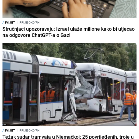
/
SVIJET
I
PRIJE OKO 7H
Stručnjaci upozoravaju: Izrael ulaže milione kako bi utjecao
na odgovore ChatGPT-a o Gazi
/
SVIJET
I
PRIJE OKO 7H
Težak sudar tramvaja u Njemačkoj: 25 povrijeđenih, troje u