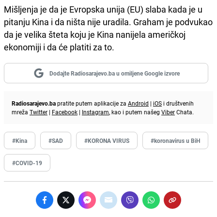
Mišljenja je da je Evropska unija (EU) slaba kada je u
pitanju Kina i da ništa nije uradila. Graham je podvukao
da je velika šteta koju je Kina nanijela američkoj
ekonomiji i da će platiti za to.
Dodajte Radiosarajevo.ba u omiljene Google izvore
Radiosarajevo.ba
pratite putem aplikacije za
Android
|
iOS
i društvenih
mreža
Twitter
|
Facebook
|
Instagram
, kao i putem našeg
Viber
Chata.
#Kina
#SAD
#KORONA VIRUS
#koronavirus u BiH
#COVID-19