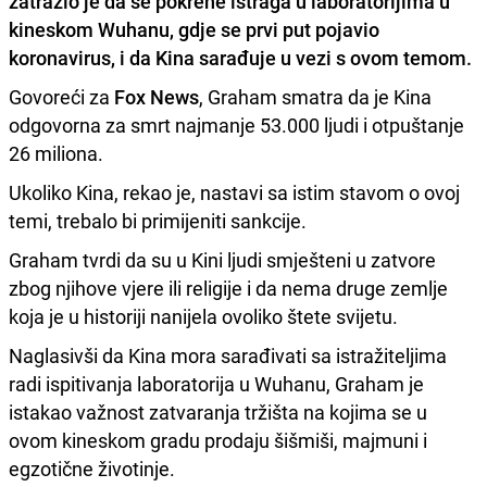
zatražio je da se pokrene istraga u laboratorijima u
kineskom
Wuhanu
, gdje se prvi put pojavio
koronavirus, i da Kina sarađuje u vezi s ovom temom.
Govoreći za
Fox News
, Graham smatra da je Kina
odgovorna za smrt najmanje 53.000 ljudi i otpuštanje
26 miliona.
Ukoliko Kina, rekao je, nastavi sa istim stavom o ovoj
temi, trebalo bi primijeniti sankcije.
Graham tvrdi da su u Kini ljudi smješteni u zatvore
zbog njihove vjere ili religije i da nema druge zemlje
koja je u historiji nanijela ovoliko štete svijetu.
Naglasivši da Kina mora sarađivati sa istražiteljima
radi ispitivanja laboratorija u Wuhanu, Graham je
istakao važnost zatvaranja tržišta na kojima se u
ovom kineskom gradu prodaju šišmiši, majmuni i
egzotične životinje.