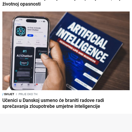
životnoj opasnosti
/
SVIJET
I
PRIJE OKO 7H
Učenici u Danskoj usmeno će braniti radove radi
sprečavanja zloupotrebe umjetne inteligencije