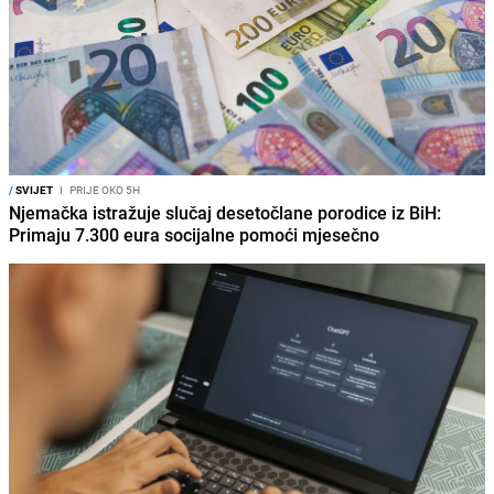
/
SVIJET
I
PRIJE OKO 5H
Njemačka istražuje slučaj desetočlane porodice iz BiH:
Primaju 7.300 eura socijalne pomoći mjesečno