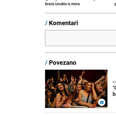
braća izvukla iz mora
/
Komentari
/
Povezano
03
"
b