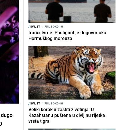
/
SVIJET
I
PRIJE OKO 1H
Iranci tvrde: Postignut je dogovor oko
Hormuškog moreuza
/
SVIJET
I
PRIJE OKO 4H
Veliki korak u zaštiti životinja: U
 dugo
Kazahstanu puštena u divljinu rijetka
vrsta tigra
0