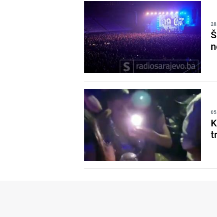
28
Š
n
05
K
t