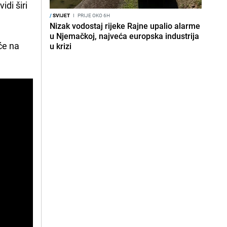
idi širi
/
SVIJET
I
PRIJE OKO 6H
Nizak vodostaj rijeke Rajne upalio alarme
u Njemačkoj, najveća europska industrija
će na
u krizi