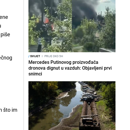
vene
u
 piše
ečnog
/
SVIJET
I
PRIJE OKO 5H
Mercedes Putinovog proizvođača
dronova dignut u vazduh: Objavljeni prvi
snimci
n što im