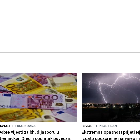
SVIJET
I
PRIJE 2 DANA
/
SVIJET
I
PRIJE 1 DAN
obre vijesti za bh. dijasporu u
Ekstremna opasnost prijeti N
Njemačkoj: Dječiji doplatak povećan,
Izdato upozorenje najvišeg n