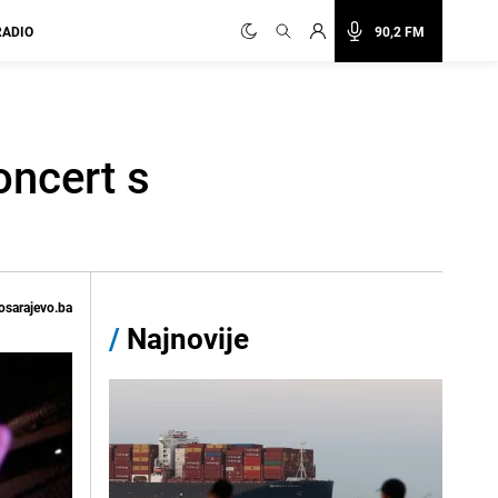
RADIO
90,2 FM
oncert s
osarajevo.ba
/
Najnovije