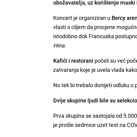
obožavatelja, uz korištenje maski 
Koncert je organiziran u
Bercy aren
vlasti s ciljem da procjene moguć
istodobno dok Francuska postupno 
Hina.
Kafići i restorani
počeli su već po
zatvaranja koje je uvela vlada kako 
No tek bi trebalo donijeti odluku o 
Dvije skupine ljudi bile su selekci
Prva skupina se sastojala od 5.000
je prošle sedmice uzet test na COV