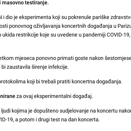
i masovno testiranje.
i
i dio je eksperimenta koji su pokrenule pariške zdravst
nosti ponovnog oživljavanja koncertnih događanja u Pariz
ukida restrikcije koje su uvedene u pandemiji COVID-19,
četkom mjeseca ponovno primati goste nakon šestomjes
bi zaustavila širenje infekcije.
protokolima koji bi trebali pratiti koncertna događanja.
onirane
za ovaj eksperimentalni događaj.
 ljudi kojima je dopušteno sudjelovanje na koncertu nako
ID-19, a potom i drugi test na dan koncerta.