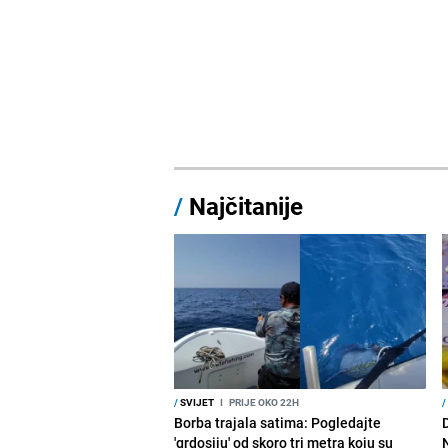
/
Najčitanije
/
SVIJET
I
PRIJE OKO 22H
/
Borba trajala satima: Pogledajte
D
'grdosiju' od skoro tri metra koju su