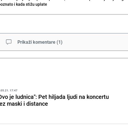
poznato i kada stižu uplate
Prikaži komentare
(
1
)
.05.21. 17:47
Ovo je ludnica": Pet hiljada ljudi na koncertu
ez maski i distance