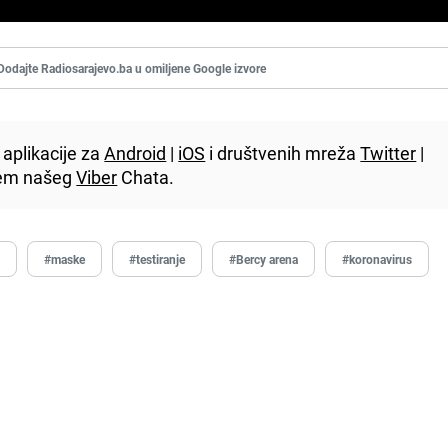
Dodajte Radiosarajevo.ba u omiljene Google izvore
aplikacije za
Android
|
iOS
i društvenih mreža
Twitter
|
utem našeg
Viber
Chata.
t
#maske
#testiranje
#Bercy arena
#koronavirus