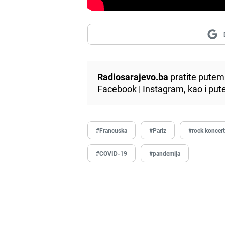
Radiosarajevo.ba
pratite putem 
Facebook
|
Instagram
, kao i p
#Francuska
#Pariz
#rock koncer
#COVID-19
#pandemija