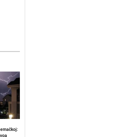
jemačkoj:
ivoa