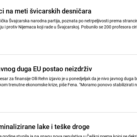
ci na meti švicarskih desničara
ička Švajcarska narodna partija, poznata po netrpeljivosti prema stranci
u i protiv Nijemaca koji rade u Švajcarskoj. Pobunilo se 200 profesora cir
avnog duga EU postao neizdrživ
ar za finansije Olli Rehn izjavio je u ponedjeljak da je nivo javnog duga 
 ekonomske krize, piše Fena. "Moramo ponovo stabilizirati naše javne
inalizirane lake i teške droge
 godine stupila ja na snagu nova regulativa u Češkoj prema kojoj se dekri