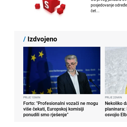
posjedovanje određenih količ
čet...
/
Izdvojeno
PRIJE 10MIN
PRIJE 20MIN
Forto: "Profesionalni vozači ne mogu
Nekoliko d
više čekati, Europskoj komisiji
planinara:
ponudili smo rješenje"
osvojio El