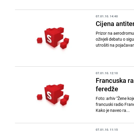
07.01.10. 14:40
Cijena antite
Prizor na aerodromu u Frankfurtu (AP) Nekoliko propa
oživjeli debatu o sigu
utrošiti na pojačavan
07.01.10. 12:10
Francuska ra
feredže
Foto: arhiv "Žene koje u Francuskoj nose feredžu u javnosti mogle bi biti kažnjene sa 750 eura", javio je
francuski radio Fran
Kako je naveo ra...
07.01.10. 11:15