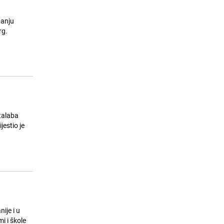
panju
rg.
talaba
jestio je