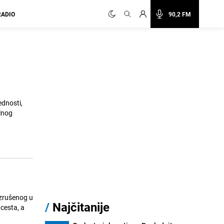
RADIO
90,2 FM
ednosti,
alnog
/
Najčitanije
 cesta, a