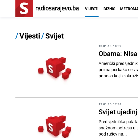
VIJESTI
BIZNIS
METROMA
/
Vijesti
/
Svijet
13.01.10. 18:02
Obama: Nisam
Američki predsjednik 
priznajući kako se v
ponosa koji je okruži
13.01.10. 17:38
Svijet ujedin
Predsjednička palata, foto: AP Ulice haićanskog glavnog grada Port-au
snažnom potresu u uto
pod ruševina...