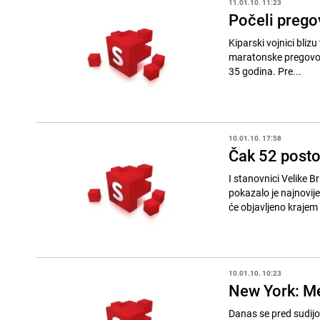
11.01.10. 11:23
Počeli pregov
Kiparski vojnici blizu turskog dijela zemlje
maratonske pregovore
35 godina. Pre...
10.01.10. 17:58
Čak 52 posto
I stanovnici Velike B
pokazalo je najnovije 
će objavljeno krajem 
10.01.10. 10:23
New York: Me
Danas se pred sudijo