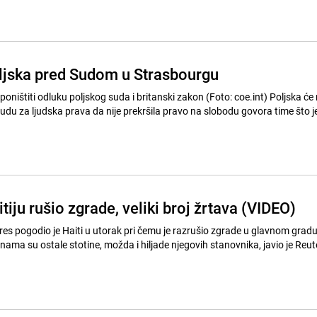
Poljska pred Sudom u Strasbourgu
štiti odluku poljskog suda i britanski zakon (Foto: coe.int) Poljska će morati da
u za ljudska prava da nije prekršila pravo na slobodu govora time što j
tiju rušio zgrade, veliki broj žrtava (VIDEO)
nama su ostale stotine, možda i hiljade njegovih stanovnika, javio je Reut