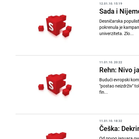
12.01.10. 15:19
Sada i Nijem
Desničarska populist
pokrenula je kampanj
univerziteta. Zlo...
11.01.10. 20:22
Rehn: Nivo j
Budući evropski komes
"postao neizdrživ" tokom trenutne
fin...
11.01.10. 18:32
Češka: Dekrim
Od prvog januara ove