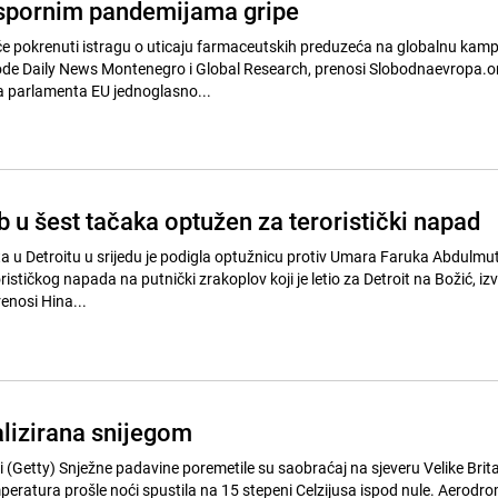
 spornim pandemijama gripe
će pokrenuti istragu o uticaju farmaceutskih preduzeća na globalnu kam
vode Daily News Montenegro i Global Research, prenosi Slobodnaevropa.o
a parlamenta EU jednoglasno...
 u šest tačaka optužen za teroristički napad
a u Detroitu u srijedu je podigla optužnicu protiv Umara Faruka Abdulmu
ističkog napada na putnički zrakoplov koji je letio za Detroit na Božić, izvi
renosi Hina...
alizirana snijegom
na sjeveru Velike Britanije i u
tura prošle noći spustila na 15 stepeni Celzijusa ispod nule. Aerodromi i škole