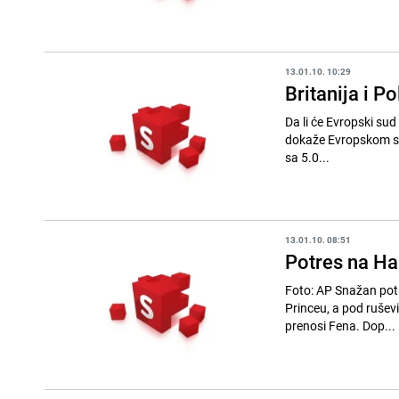
13.01.10. 10:29
Britanija i 
Da li će Evropski sud poni
dokaže Evropskom sud
sa 5.0...
13.01.10. 08:51
Potres na Hai
Foto: AP Snažan potres pogodio je Haiti u utorak pri čemu je razrušio zgrade u glavnom gradu Port-au-
Princeu, a pod ruševi
prenosi Fena. Dop...