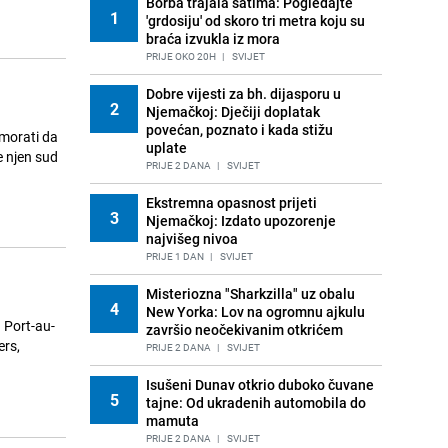
Borba trajala satima: Pogledajte
1
'grdosiju' od skoro tri metra koju su
braća izvukla iz mora
PRIJE OKO 20H
|
SVIJET
Dobre vijesti za bh. dijasporu u
2
Njemačkoj: Dječiji doplatak
povećan, poznato i kada stižu
uplate
e njen sud
PRIJE 2 DANA
|
SVIJET
Ekstremna opasnost prijeti
3
Njemačkoj: Izdato upozorenje
najvišeg nivoa
PRIJE 1 DAN
|
SVIJET
Misteriozna "Sharkzilla" uz obalu
4
New Yorka: Lov na ogromnu ajkulu
završio neočekivanim otkrićem
ers,
PRIJE 2 DANA
|
SVIJET
Isušeni Dunav otkrio duboko čuvane
5
tajne: Od ukradenih automobila do
mamuta
PRIJE 2 DANA
|
SVIJET