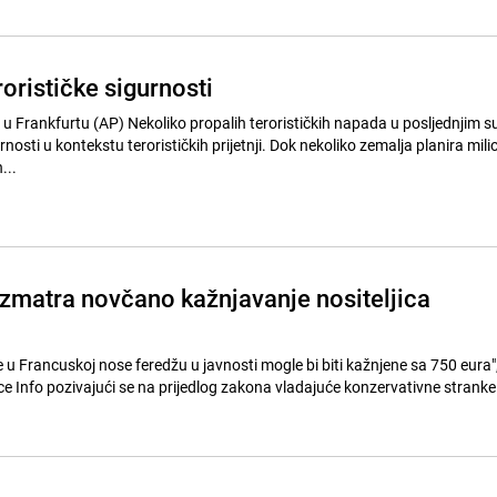
rorističke sigurnosti
lih terorističkih napada u posljednjim su danima
rnosti u kontekstu terorističkih prijetnji. Dok nekoliko zemalja planira mil
...
zmatra novčano kažnjavanje nositeljica
ce Info pozivajući se na prijedlog zakona vladajuće konzervativne strank