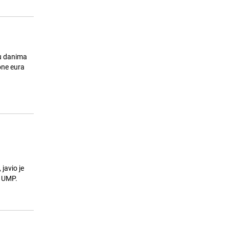
Pogoršanje globalne ekonomske
15
situacije: Trump uveo nove carine,
pogođena i Europska unija
24.07.26. 07:05
|
SVIJET
ione eura
e UMP.