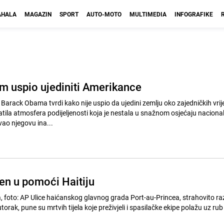
HALA
MAGAZIN
SPORT
AUTO-MOTO
MULTIMEDIA
INFOGRAFIKE
 uspio ujediniti Amerikance
Barack Obama tvrdi kako nije uspio da ujedini zemlju oko zajedničkih vrij
ratila atmosfera podijeljenosti koja je nestala u snažnom osjećaju nacion
vao njegovu ina...
jen u pomoći Haitiju
-Princea, strahovito razrušenog u
rak, pune su mrtvih tijela koje preživjeli i spasilačke ekipe polažu uz rub