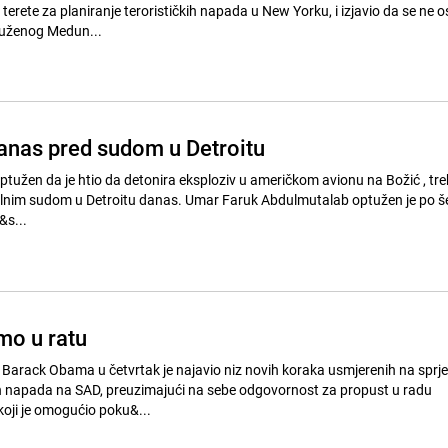
 terete za planiranje terorističkih napada u New Yorku, i izjavio da se ne o
tuženog Medun...
anas pred sudom u Detroitu
tu danas. Umar Faruk Abdulmutalab optužen je po šest tačaka
&s...
mo u ratu
 Barack Obama u četvrtak je najavio niz novih koraka usmjerenih na sprj
ih napada na SAD, preuzimajući na sebe odgovornost za propust u radu
koji je omogućio poku&...