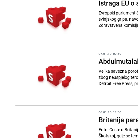
Istraga EU o
Evropski parlament 
svinjskog gripa, na
Zdravstvena komisij
07.01.10. 07:50
Abdulmutalab
Velika savezna porot
zbog neuspjelog teror
Detroit Free Press, p
06.01.10. 11:50
Britanija par
Foto: Ceste u Britaniji (Getty) Snježne padavine poremetile su saobraćaj 
Škotskoj, gdje se tempera