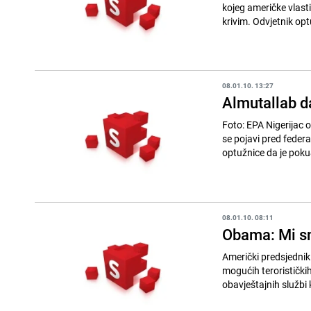
kojeg američke vlasti
krivim. Odvjetnik op
08.01.10. 13:27
Almutallab d
Foto: EPA Nigerijac optužen da je htio da detonira eksploziv u američkom avionu na Božić , trebalo bi da
se pojavi pred federalnim sudom u Detroi
optužnice da je poku
08.01.10. 08:11
Obama: Mi s
Američki predsjednik
mogućih terorističk
obavještajnih službi 