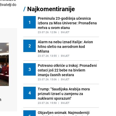
/
Najkomentiranije
Njemačka bi mogla dobiti prvu
11
predsjednicu: SPD poručuje da je
vrijeme za ženu na čelu države
Preminula 23-godišnja učesnica
1
izbora za Miss Universe: Pronađena
PRIJE OKO 16H
|
SVIJET
mrtva u svom stanu
Političar se posvađao sa ljudima na
23.07.26. 12:56
|
SVIJET
12
plaži, izbila tučnjava: Intervenisala
policija
Alarm na nebu iznad Italije: Avion
2
hitno sletio na aerodrom kod
PRIJE OKO 21H
|
SVIJET
Milana
Drama na Trumpovom golf terenu:
23.07.26. 13:55
|
SVIJET
13
Muškarac uhapšen s arsenalom
oružja
Potresno otkriće u Irskoj: Pronađeni
3
ostaci još 22 bebe na bivšem
PRIJE 1 DAN
|
SVIJET
imanju časnih sestara
Još uvijek ne znate gdje biste na
23.07.26. 15:06
|
SVIJET
14
odmor: Donosimo listu mjesta gdje
ćete potrošiti najmanje novca
Trump: "Saudijska Arabija mora
4
priznati Izrael u zamjenu za
PRIJE 2 DANA
|
SVIJET
nuklearni sporazum"
h
Ljevičarski autsajder pobijedio na
23.07.26. 15:50
|
SVIJET
15
demokratskim predizborima za
Senat: Abdul El-Sayed uzdrmao SAD
Objavljen snimak: Najmoderniji