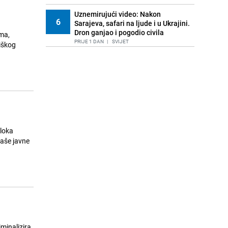
Uznemirujući video: Nakon
6
Sarajeva, safari na ljude i u Ukrajini.
Dron ganjao i pogodio civila
ma,
PRIJE 1 DAN
|
SVIJET
iškog
Potresne scene u Seuti: Dječak kroz
7
suze molio vojnika da ga ne vraća u
Maroko
PRIJE 1 DAN
|
SVIJET
Vlasnica nije mogla vjerovati:
8
Mačak Mozart pronađen nakon 17
godina
bloka
PRIJE OKO 14H
|
SVIJET
Ljetujete u Grčkoj ili Turskoj? Ove
9
"suvenire" nikako ne nosite kući,
mogu vas skupo koštati
PRIJE 1 DAN
|
SVIJET
Objavljen zastrašujući snimak:
10
Grom na terenu u Tajlandu ubio
fudbalera, ima i povrijeđenih
minalizira
PRIJE OKO 20H
|
SVIJET