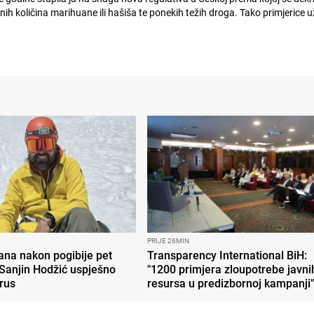
ina marihuane ili hašiša te ponekih težih droga. Tako primjerice uživatelji do
PRIJE 26MIN
ana nakon pogibije pet
Transparency International BiH:
 Sanjin Hodžić uspješno
"1200 primjera zloupotrebe javni
brus
resursa u predizbornoj kampanji"