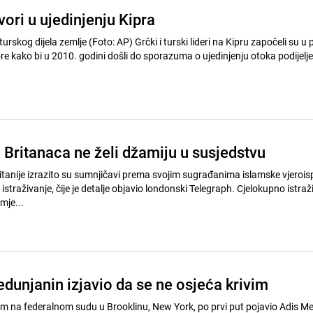
ori u ujedinjenju Kipra
 (Foto: AP) Grčki i turski lideri na Kipru započeli su u ponedjeljak
 kako bi u 2010. godini došli do sporazuma o ujedinjenju otoka podijelj
 Britanaca ne želi džamiju u susjedstvu
ritanije izrazito su sumnjičavi prema svojim sugrađanima islamske vjeroisp
istraživanje, čije je detalje objavio londonski Telegraph. Cjelokupno istraž
mje...
dunjanin izjavio da se ne osjeća krivim
m na federalnom sudu u Brooklinu, New York, po prvi put pojavio Adis Me