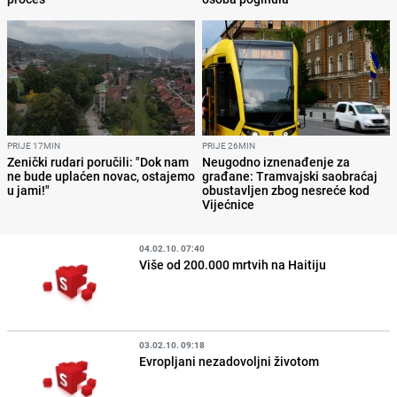
PRIJE 17MIN
PRIJE 26MIN
Zenički rudari poručili: "Dok nam
Neugodno iznenađenje za
ne bude uplaćen novac, ostajemo
građane: Tramvajski saobraćaj
u jami!"
obustavljen zbog nesreće kod
Vijećnice
04.02.10. 07:40
Više od 200.000 mrtvih na Haitiju
03.02.10. 09:18
Evropljani nezadovoljni životom