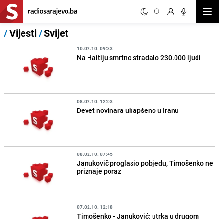
Otvor
/
Vijesti
/
Svijet
10.02.10. 09:33
Na Haitiju smrtno stradalo 230.000 ljudi
08.02.10. 12:03
Devet novinara uhapšeno u Iranu
08.02.10. 07:45
Janukovič proglasio pobjedu, Timošenko ne
priznaje poraz
07.02.10. 12:18
Timošenko - Januković: utrka u drugom