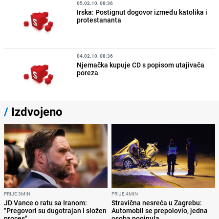
05.02.10. 08:36
Irska: Postignut dogovor između katolika i
protestananta
04.02.10. 08:36
Njemačka kupuje CD s popisom utajivača
poreza
/
Izdvojeno
PRIJE 3MIN
PRIJE 4MIN
JD Vance o ratu sa Iranom:
Stravična nesreća u Zagrebu:
"Pregovori su dugotrajan i složen
Automobil se prepolovio, jedna
proces"
osoba poginula