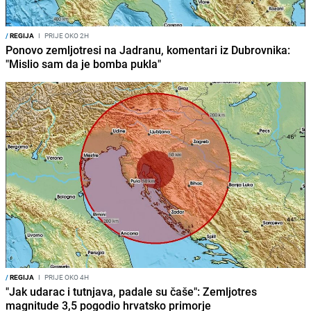
/
REGIJA
I
PRIJE OKO 2H
Ponovo zemljotresi na Jadranu, komentari iz Dubrovnika:
"Mislio sam da je bomba pukla"
/
REGIJA
I
PRIJE OKO 4H
"Jak udarac i tutnjava, padale su čaše": Zemljotres
magnitude 3,5 pogodio hrvatsko primorje