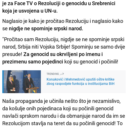
je za Face TV o Rezoluciji o genocidu u Srebrenici
koja je usvojena u UN-u.
Naglasio je kako je pročitao Rezoluciju i naglasio kako
se
nigdje ne spominje srpski narod.
"Pročitao sam Rezoluciju, nigdje se ne spominje srpski
narod, Srbija niti Vojska Srbije! Spominju se samo dvije
presude!
Za genocid su okrviljeni po imenu i
prezimenu samo pojedinci
koji su genocid i počinili!
TRENDING
Konaković i Mehmedović uputili oštre kritike
zbog raspodjele funkcija u institucijama BiH
Naša propaganda je učinila nešto što je nezamislivo,
da košulje onih pojedinaca koji su počinili genocid
navlači sprskom narodu i da obmanjuje narod da im se
Rezolucijom stavlja na teret da su počinili genocid! To