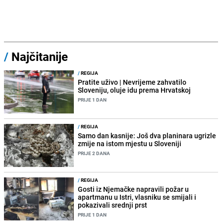
/
Najčitanije
/
REGIJA
Pratite uživo | Nevrijeme zahvatilo
Sloveniju, oluje idu prema Hrvatskoj
PRIJE 1 DAN
/
REGIJA
Samo dan kasnije: Još dva planinara ugrizle
zmije na istom mjestu u Sloveniji
PRIJE 2 DANA
/
REGIJA
Gosti iz Njemačke napravili požar u
apartmanu u Istri, vlasniku se smijali i
pokazivali srednji prst
PRIJE 1 DAN