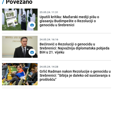
/
Povezano
25.05.24. 11:31
Uputili kritiku: Mađarski mediji pišu o
glasanju Budimpešte o Rezoluciji o
genocidu u Srebrenici
24.05.24. 16:16
Bećirović o Rezoluciji o genocidu u
Srebrenici: Najvažnija diplomatska pobjeda
BiH u 21. vijeku
24.05.24. 14:28
Grlić Radman nakon Rezolucije o genocidu u
Srebrenici: "Srbija je daleko od suočavanja s
prošlošću"