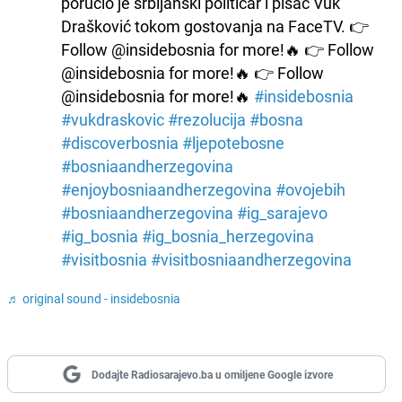
poručio je srbijanski političar i pisac Vuk
Drašković tokom gostovanja na FaceTV. 👉
Follow @insidebosnia for more!🔥 👉 Follow
@insidebosnia for more!🔥 👉 Follow
@insidebosnia for more!🔥
#insidebosnia
#vukdraskovic
#rezolucija
#bosna
#discoverbosnia
#ljepotebosne
#bosniaandherzegovina
#enjoybosniaandherzegovina
#ovojebih
#bosniaandherzegovina
#ig_sarajevo
#ig_bosnia
#ig_bosnia_herzegovina
#visitbosnia
#visitbosniaandherzegovina
♬ original sound - insidebosnia
Dodajte Radiosarajevo.ba u omiljene Google izvore