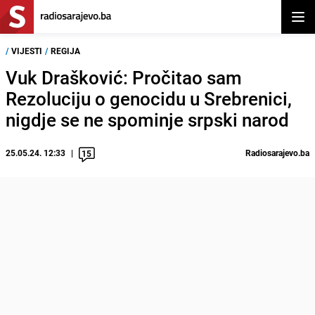
Otvor
/
VIJESTI
/
REGIJA
Vuk Drašković: Pročitao sam
Rezoluciju o genocidu u Srebrenici,
nigdje se ne spominje srpski narod
25.05.24. 12:33
Radiosarajevo.ba
15