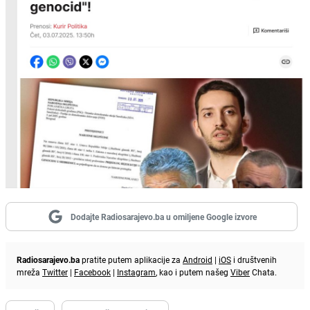
Dodajte Radiosarajevo.ba u omiljene Google izvore
Radiosarajevo.ba
pratite putem aplikacije za
Android
|
iOS
i društvenih
mreža
Twitter
|
Facebook
|
Instagram
, kao i putem našeg
Viber
Chata.