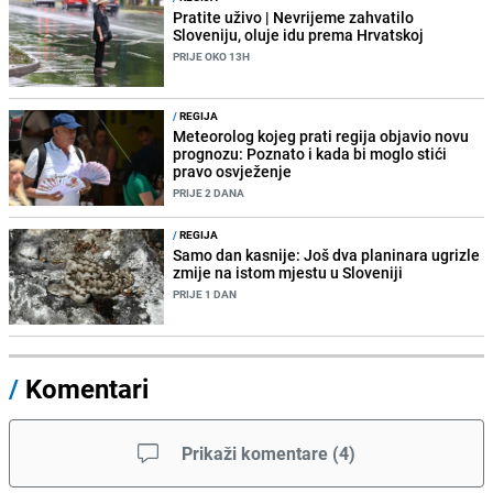
Pratite uživo | Nevrijeme zahvatilo
Sloveniju, oluje idu prema Hrvatskoj
PRIJE OKO 13H
/
REGIJA
Meteorolog kojeg prati regija objavio novu
prognozu: Poznato i kada bi moglo stići
pravo osvježenje
PRIJE 2 DANA
/
REGIJA
Samo dan kasnije: Još dva planinara ugrizle
zmije na istom mjestu u Sloveniji
PRIJE 1 DAN
/
Komentari
Prikaži komentare
(
4
)