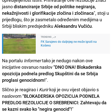
opredijeljenost istini. Prihvatanje ove rezolucije znači
jasno
distanciranje Srbije od politike negiranja,
nekažnjivosti i glorifikacije zločina i zločinaca
", stoji u
prijedlogu, što je zasmetalo određenim medijima u
Srbiji bliskim predsjedniku
Aleksandru Vučiću
.
TRENDING
FK Sarajevo do daljnjeg ne može igrati na
Koševu
Na portalu
Informer
tako je nedugo nakon ove
inicijative osvanuo naslov
"DNO DNA!
Blokaderska
opozicija podnela predlog Skupštini da se Srbija
proglasi genocidnom!
".
Slično je reagirao i
Kurir
koji je ovu vijest objavio s
naslovom
"BLOKADERSKA OPOZICIJA PODNELA
PREDLOG REZOLUCIJE O SREBRENICI: Zahtevaju da
se kazni svako ko "negira genocid"!
"