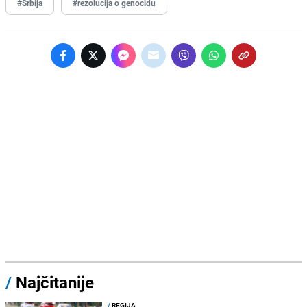
#Srbija
#rezolucija o genocidu
/
Najčitanije
/
REGIJA