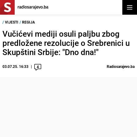
Otvor
/
VIJESTI
/
REGIJA
Vučićevi mediji osuli paljbu zbog
predložene rezolucije o Srebrenici u
Skupštini Srbije: "Dno dna!"
03.07.25. 16:33
Radiosarajevo.ba
4