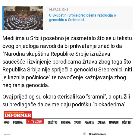
03.07.25. 15:42
U Skupštini Srbije predložena rezolucija o
genocidu u Srebrenici
Medijima u Srbiji posebno je zasmetalo što se u tekstu
ovog prijedloga navodi da bi prihvatanje značilo da
"Narodna skupština Republike Srbije izražava
saučešće i izvinjenje porodicama žrtava zbog toga što
Republika Srbija nije spriječila genocid u Srebrenici, niti
je kaznila počinioce" te navođenje kažnjavanja zbog
negiranja genocida.
Ovaj prijedlog su okarakterisali kao "sramni", a optužili
su predlagače da ovime daju podršku "blokaderima".