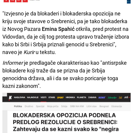
"Izvjesno je da blokaderi i blokaderska opozicija ne
kriju svoje stavove o Srebrenici, pa je tako blokaderka
iz Novog Pazara
Emina Spahić
otkrila, pred protest na
Vidovdan, da je cilj tog protesta upravo traženje izbora
kako bi Srbi i Srbija priznali genocid u Srebrenici",
naveo je
Kurir
u tekstu.
Informer
je predlagače okarakterisao kao "antisrpske
blokadere koji traže da se prizna da je Srbija
genocidna država, ali i da se svako poricanje toga
kazni zakonom".