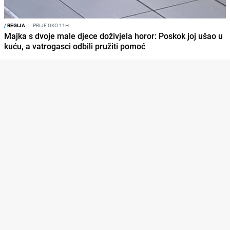
/
REGIJA
I
PRIJE OKO 11H
Majka s dvoje male djece doživjela horor: Poskok joj ušao u
kuću, a vatrogasci odbili pružiti pomoć