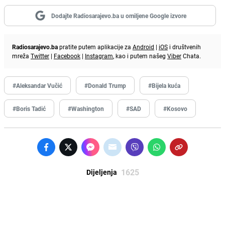
Dodajte Radiosarajevo.ba u omiljene Google izvore
Radiosarajevo.ba
pratite putem aplikacije za
Android
|
iOS
i društvenih
mreža
Twitter
|
Facebook
|
Instagram
, kao i putem našeg
Viber
Chata.
#Aleksandar Vučić
#Donald Trump
#Bijela kuća
#Boris Tadić
#Washington
#SAD
#Kosovo
1625
Dijeljenja