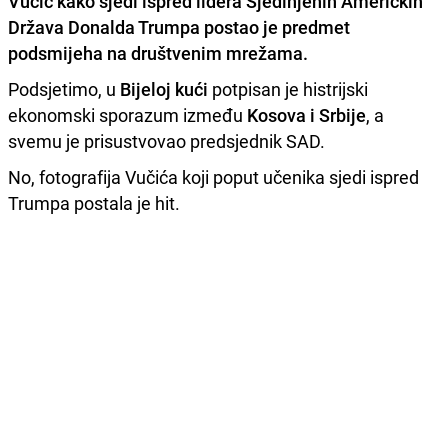
Vučić
kako sjedi ispred lidera Sjedinjenih Američkih
Država
Donalda Trumpa
postao je predmet
podsmijeha na društvenim mrežama.
Podsjetimo, u
Bijeloj kući
potpisan je histrijski
ekonomski sporazum između
Kosova i Srbije
, a
svemu je prisustvovao predsjednik SAD.
No, fotografija Vučića koji poput učenika sjedi ispred
Trumpa postala je hit.