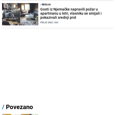
/
REGIJA
Gosti iz Njemačke napravili požar u
apartmanu u Istri, vlasniku se smijali i
pokazivali srednji prst
PRIJE OKO 16H
/
Povezano