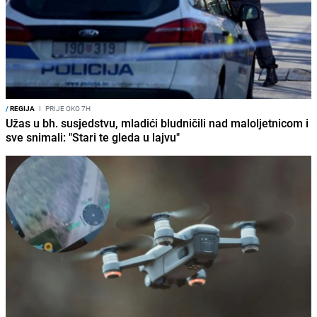
/
REGIJA
I
PRIJE OKO 7H
Užas u bh. susjedstvu, mladići bludničili nad maloljetnicom i
sve snimali: "Stari te gleda u lajvu"