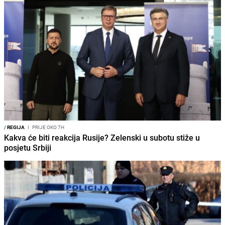
/
REGIJA
I
PRIJE OKO 7H
Kakva će biti reakcija Rusije? Zelenski u subotu stiže u
posjetu Srbiji