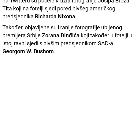
na Twitteru su počele kružiti fotografije Josipa Broza
Tita koji na fotelji sjedi pored bivšeg američkog
predsjednika
Richarda Nixona.
Također, objavljene su i ranije fotografije ubijenog
premijera Srbije
Zorana Đinđića
koji također u fotelji u
istoj ravni sjedi s bivšim predsjednikom SAD-a
Georgom W. Bushom
.