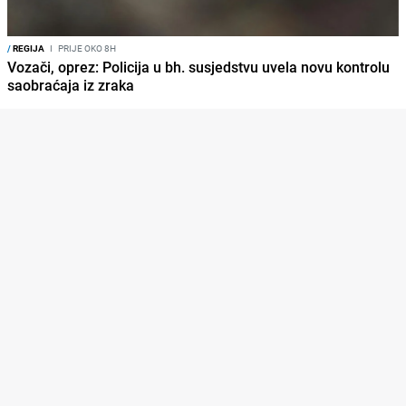
/
REGIJA
I
PRIJE OKO 8H
Vozači, oprez: Policija u bh. susjedstvu uvela novu kontrolu
saobraćaja iz zraka