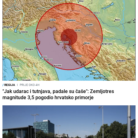
/
REGIJA
I
PRIJE OKO 4H
"Jak udarac i tutnjava, padale su čaše": Zemljotres
magnitude 3,5 pogodio hrvatsko primorje