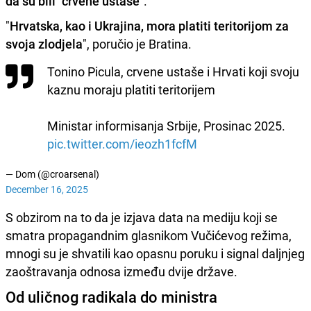
da su bili "crvene ustaše"
.
"
Hrvatska, kao i Ukrajina, mora platiti teritorijom za
svoja zlodjela
", poručio je Bratina.
Tonino Picula, crvene ustaše i Hrvati koji svoju
kaznu moraju platiti teritorijem
Ministar informisanja Srbije, Prosinac 2025.
pic.twitter.com/ieozh1fcfM
— Dom (@croarsenal)
December 16, 2025
S obzirom na to da je izjava data na mediju koji se
smatra propagandnim glasnikom Vučićevog režima,
mnogi su je shvatili kao opasnu poruku i signal daljnjeg
zaoštravanja odnosa između dvije države.
Od uličnog radikala do ministra