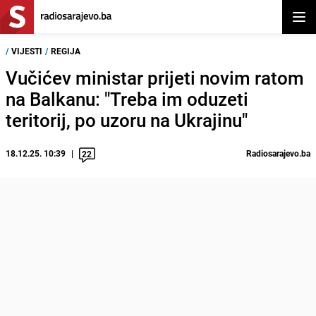
Otvor
/
VIJESTI
/
REGIJA
Vučićev ministar prijeti novim ratom
na Balkanu: "Treba im oduzeti
teritorij, po uzoru na Ukrajinu"
18.12.25. 10:39
Radiosarajevo.ba
22