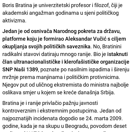
Boris Bratina je univerzitetski profesor i filozof, čiji je
akademski angažman godinama u sjeni političkog
aktivizma.
Jedan je od osnivača Narodnog pokreta za državu,
platforme koju je formirao Aleksandar Vučić s ciljem
okupljanja svojih političkih saveznika
. No, Bratinini
radikalni stavovi datiraju mnogo ranije. Bio je
istaknuti
član ultranacionalističke i klerofašističke organizacije
SNP Naši 1389
, poznate po nasilnim ispadima i širenju
mržnje prema manjinama i političkim protivnicima.
Njegov put od uličnog ekstremista do ministra najbolje
oslikava smjer u kojem se kreće današnja Srbija.
Bratina je i ranije privlačio pažnju javnosti
kontroverznim i ekstremnim postupcima. Jedan od
najpoznatijih incidenata dogodio se 24. marta 2009.
godine, kada je na skupu u Beogradu, povodom deset