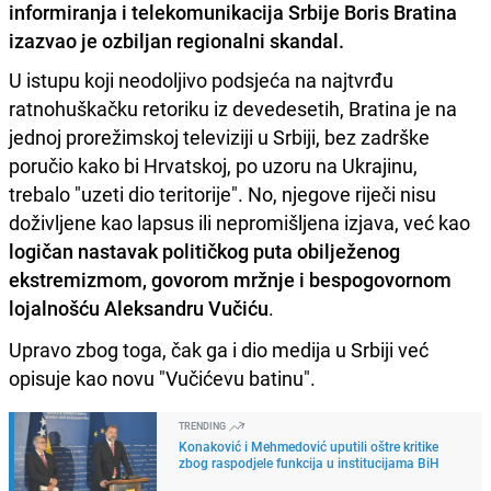
informiranja i telekomunikacija Srbije Boris Bratina
izazvao je ozbiljan regionalni skandal.
U istupu koji neodoljivo podsjeća na najtvrđu
ratnohuškačku retoriku iz devedesetih, Bratina je na
jednoj prorežimskoj televiziji u Srbiji, bez zadrške
poručio kako bi Hrvatskoj, po uzoru na Ukrajinu,
trebalo "uzeti dio teritorije". No, njegove riječi nisu
doživljene kao lapsus ili nepromišljena izjava, već kao
logičan nastavak političkog puta obilježenog
ekstremizmom, govorom mržnje i bespogovornom
lojalnošću Aleksandru Vučiću
.
Upravo zbog toga, čak ga i dio medija u Srbiji već
opisuje kao novu "Vučićevu batinu".
TRENDING
Konaković i Mehmedović uputili oštre kritike
zbog raspodjele funkcija u institucijama BiH