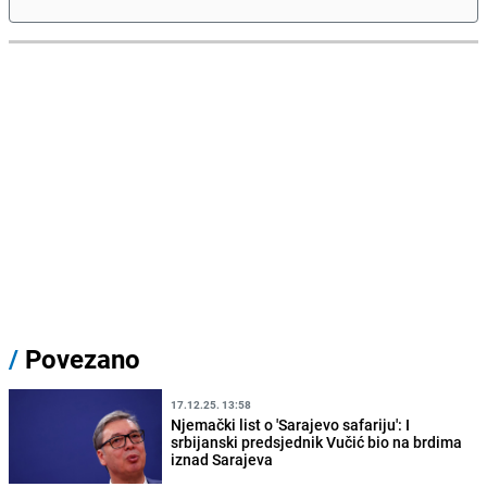
/
Povezano
17.12.25. 13:58
Njemački list o 'Sarajevo safariju': I
srbijanski predsjednik Vučić bio na brdima
iznad Sarajeva