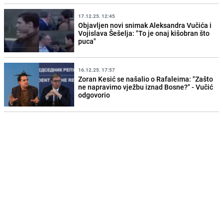
17.12.25. 12:45
Objavljen novi snimak Aleksandra Vučića i
Vojislava Šešelja: "To je onaj kišobran što
puca"
16.12.25. 17:57
Zoran Kesić se našalio o Rafaleima: "Zašto
ne napravimo vježbu iznad Bosne?" - Vučić
odgovorio