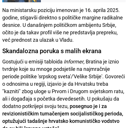
Na ministarsku poziciju imenovan je 16. aprila 2025.
godine, stigavši direktno s političke margine radikalne
desnice. U današnjem političkom ambijentu Srbije,
očito je da takav profil više ne predstavlja prepreku,
već prednost za ulazak u Vladu.
Skandalozna poruka s malih ekrana
Gostujući u emisiji tabloida
Informer
, Bratina je iznio
tvrdnje koje su mnoge podsjetile na najmračnije
periode politike 'srpskog sveta'/'Velike Srbije'. Govoreći
o odnosima u regiji, izjavio je da Hrvatsku treba
"kazniti" zbog uloge u Prvom i Drugom svjetskom ratu,
ali i događaja s početka devedesetih. U pokušaju da
dodatno potkrijepi svoju tezu,
posegnuo je i za
revizionističkim tumačenjem socijalističkog perioda,
optužujući tadašnje hrvatsko komunističko vodstvo