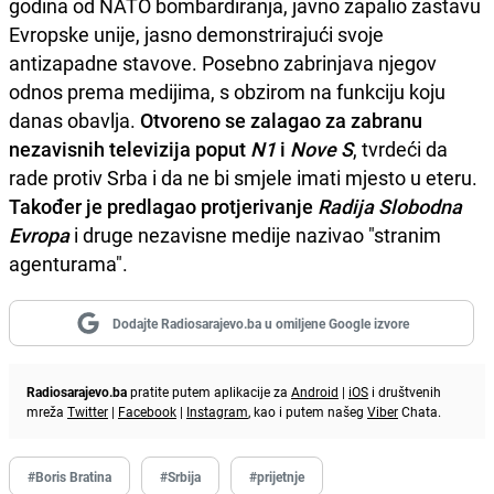
godina od NATO bombardiranja, javno zapalio zastavu
Evropske unije, jasno demonstrirajući svoje
antizapadne stavove. Posebno zabrinjava njegov
odnos prema medijima, s obzirom na funkciju koju
danas obavlja.
Otvoreno se zalagao za zabranu
nezavisnih televizija poput
N1
i
Nove S
, tvrdeći da
rade protiv Srba i da ne bi smjele imati mjesto u eteru.
Također je predlagao protjerivanje
Radija Slobodna
Evropa
i druge nezavisne medije nazivao "stranim
agenturama".
Dodajte Radiosarajevo.ba u omiljene Google izvore
Radiosarajevo.ba
pratite putem aplikacije za
Android
|
iOS
i društvenih
mreža
Twitter
|
Facebook
|
Instagram
, kao i putem našeg
Viber
Chata.
#Boris Bratina
#Srbija
#prijetnje