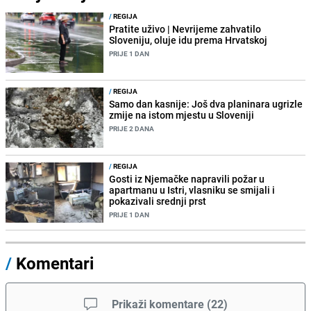
/
REGIJA
Pratite uživo | Nevrijeme zahvatilo
Sloveniju, oluje idu prema Hrvatskoj
PRIJE 1 DAN
/
REGIJA
Samo dan kasnije: Još dva planinara ugrizle
zmije na istom mjestu u Sloveniji
PRIJE 2 DANA
/
REGIJA
Gosti iz Njemačke napravili požar u
apartmanu u Istri, vlasniku se smijali i
pokazivali srednji prst
PRIJE 1 DAN
/
Komentari
Prikaži komentare
(
22
)