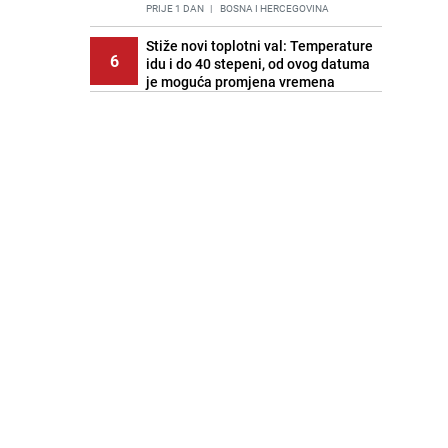
PRIJE 1 DAN
|
BOSNA I HERCEGOVINA
Stiže novi toplotni val: Temperature
6
idu i do 40 stepeni, od ovog datuma
je moguća promjena vremena
PRIJE OKO 19H
|
BOSNA I HERCEGOVINA
Cijela regija čeka njegovu
7
progonozu: Poznati meteorolog
najavljuje veću promjenu vremena
PRIJE 1 DAN
|
REGIJA
Stručnjaci upozoravaju: Izrael ulaže
8
milione kako bi utjecao na
odgovore ChatGPT-a o Gazi
PRIJE 2 DANA
|
SVIJET
Pratite uživo | Nevrijeme zahvatilo
9
Split, kiša ide prema BiH
PRIJE OKO 19H
|
REGIJA
Kako očistiti staklo od tuš-kabina:
10
Jednostavni savjeti za očuvanje
sjaja
PRIJE 2 DANA
|
ŽIVOT I STIL