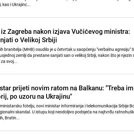
 kao i Ukrajinc...
 iz Zagreba nakon izjava Vučićevog ministra:
jati o Velikoj Srbiji
h branitelja (MHB) osudilo je u četvrtak u saopćenju "verbalnu agresiju" S
sjednoj zemlji da prestane sanjati san o velikoj Srbiji, nakon što je njezin
za svoj...
star prijeti novim ratom na Balkanu: "Treba im
orij, po uzoru na Ukrajinu"
inistarsku fotelju, novi ministar informiranja i telekomunikacija Srbije Bo
regionalni skandal. U istupu koji neodoljivo podsjeća na najtvrđu ratnohuš
h, Bratin...