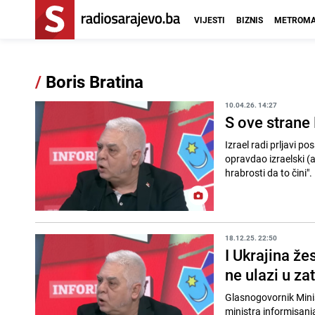
VIJESTI
BIZNIS
METROMA
/
Boris Bratina
10.04.26. 14:27
S ove strane 
Izrael radi prljavi po
opravdao izraelski (
hrabrosti da to čini". 
18.12.25. 22:50
I Ukrajina ž
ne ulazi u za
Glasnogovornik Minist
ministra informisanja