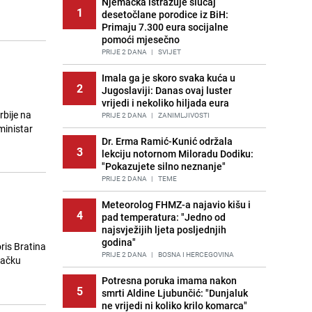
Njemačka istražuje slučaj
1
desetočlane porodice iz BiH:
Primaju 7.300 eura socijalne
pomoći mjesečno
PRIJE 2 DANA
|
SVIJET
Imala ga je skoro svaka kuća u
2
Jugoslaviji: Danas ovaj luster
vrijedi i nekoliko hiljada eura
rbije na
PRIJE 2 DANA
|
ZANIMLJIVOSTI
 ministar
Dr. Erma Ramić-Kunić održala
3
lekciju notornom Miloradu Dodiku:
"Pokazujete silno neznanje"
PRIJE 2 DANA
|
TEME
Meteorolog FHMZ-a najavio kišu i
4
pad temperatura: "Jedno od
najsvježijih ljeta posljednjih
godina"
ris Bratina
PRIJE 2 DANA
|
BOSNA I HERCEGOVINA
kačku
Potresna poruka imama nakon
5
smrti Aldine Ljubunčić: "Dunjaluk
ne vrijedi ni koliko krilo komarca"