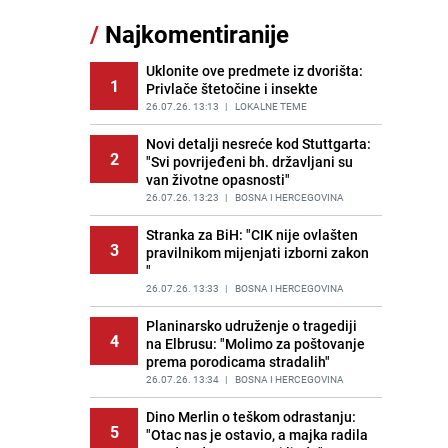
/
Najkomentiranije
Lažne novčanice preplavljuju
11
tržište: Ove eure najčešće
pokušavaju podvaliti
Uklonite ove predmete iz dvorišta:
1
Privlače štetočine i insekte
PRIJE OKO 21H
|
SVIJET
26.07.26. 13:13
|
LOKALNE TEME
Recept za brze uštipke: Ne upijaju
12
ulje i gotovi su za 30 minuta
Novi detalji nesreće kod Stuttgarta:
2
"Svi povrijeđeni bh. državljani su
PRIJE 1 DAN
|
RECEPTI
van životne opasnosti"
Imate tikvice i piletinu? Napravite
26.07.26. 13:23
|
BOSNA I HERCEGOVINA
13
ovaj brzi ručak iz jedne tave
Stranka za BiH: "CIK nije ovlašten
PRIJE 1 DAN
|
RECEPTI
3
pravilnikom mijenjati izborni zakon
"
Jedan od najvećih gradova nije na
14
listi: Ovo su lokacije prvih Lidl
26.07.26. 13:33
|
BOSNA I HERCEGOVINA
prodavnica u BiH
Planinarsko udruženje o tragediji
PRIJE 1 DAN
|
BOSNA I HERCEGOVINA
4
na Elbrusu: "Molimo za poštovanje
prema porodicama stradalih"
Užas u bh. susjedstvu, mladići
15
bludničili nad maloljetnicom i sve
26.07.26. 13:34
|
BOSNA I HERCEGOVINA
snimali: "Stari te gleda u lajvu"
Dino Merlin o teškom odrastanju:
PRIJE 2 DANA
|
REGIJA
5
"Otac nas je ostavio, a majka radila