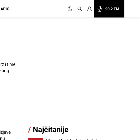
RADIO
90,2 FM
rz i time
"zbog
/
Najčitanije
izjave
onu