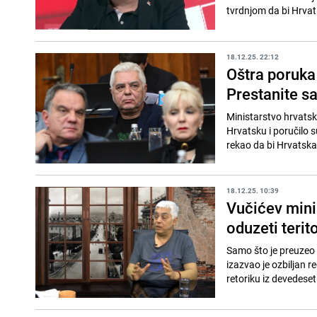
tvrdnjom da bi Hrvati,
18.12.25. 22:12
Oštra poruka
Prestanite san
Ministarstvo hrvatski
Hrvatsku i poručilo su
rekao da bi Hrvatska 
18.12.25. 10:39
Vučićev mini
oduzeti terit
Samo što je preuzeo m
izazvao je ozbiljan 
retoriku iz devedeseti