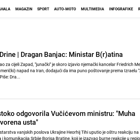
HALA
MAGAZIN
SPORT
AUTO-MOTO
MULTIMEDIA
INFOGRAFIKE
Drine | Dragan Banjac: Ministar B(r)atina
sao za cijeli Zapad, "junački" je skoro izjavio njemački kancelar Friedrich Me
američki) napad na Iran, dodajući da ima puno poštovanje prema Izraelu 
Piše: Dra...
estoko odgovorila Vučićevom ministru: "Muha
tvorena usta"
arstva vanjskih poslova Ukrajine Heorhij Tihi uputio je oštru reakciju na 
 i komunikacija Srbije Borisa Bratine, koji je izazvao burne reakcije u regi