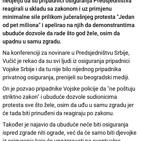
nedjelju da su pripadnici osiguranja Predsjedništva
reagirali u skladu sa zakonom i uz primjenu
minimalne sile prilikom jučerašnjeg protesta
"Jedan
od pet miliona"
i apelirao na njih da demonstrantima
ubuduće dozvole da rade što god žele, osim da
upadnu u samu zgradu.
Na konferenciji za novinare u Predsjedništvu Srbije,
Vučić je rekao da su svi ljudi iz osiguranja pripadnici
Vojske Srbije i da tu nije bilo nijednog pripadnika
privatnog osiguranja, prenijeli su beogradski mediji.
On je pozvao pripadnike Vojske policije da "ne poštuju
striktno zakon" i ubuduće dozvole sudionicima
protesta sve što žele, osim da uđu u samu zgradu jer
će tada biti prinuđeni da reagiraju po zakonu.
Također je najavio da ubuduće neće biti osiguranja
ispred zgrade niti ograde, već da će samo biti djevojke
iz osiguranja koje će upozoravati na eventualno