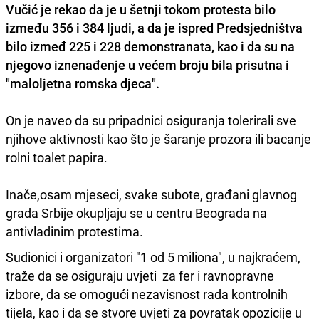
Vučić je rekao da je u šetnji tokom protesta bilo
između 356 i 384 ljudi, a da je ispred Predsjedništva
bilo izmeđ 225 i 228 demonstranata, kao i da su na
njegovo iznenađenje u većem broju bila prisutna i
"maloljetna romska djeca".
On je naveo da su pripadnici osiguranja tolerirali sve
njihove aktivnosti kao što je šaranje prozora ili bacanje
rolni toalet papira.
Inače,osam mjeseci, svake subote, građani glavnog
grada Srbije okupljaju se u centru Beograda na
antivladinim protestima.
Sudionici i organizatori "1 od 5 miliona", u najkraćem,
traže da se osiguraju uvjeti za fer i ravnopravne
izbore, da se omogući nezavisnost rada kontrolnih
tijela, kao i da se stvore uvjeti za povratak opozicije u