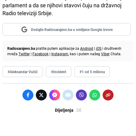
parlament a da se njihovi stavovi čuju na državnoj
Radio televiziji Srbije.
Dodajte Radiosarajevo.ba u omiljene Google izvore
Radiosarajevo.ba
pratite putem aplikacije za
Android
|
iOS
i društvenih
mreža
Twitter
|
Facebook
|
Instagram
, kao i putem našeg
Viber
Chata.
#Aleksandar Vučić
#incident
#1 od 5 miliona
38
Dijeljenja