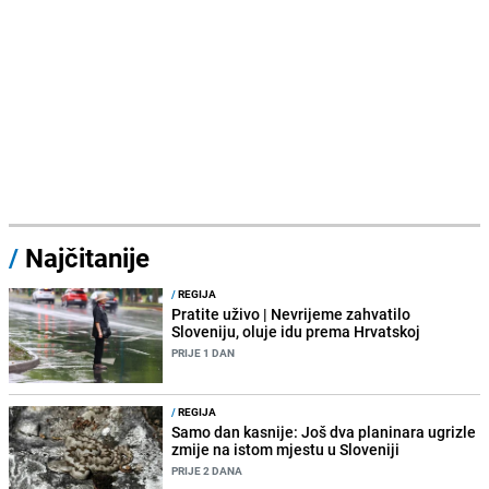
/
Najčitanije
/
REGIJA
Pratite uživo | Nevrijeme zahvatilo
Sloveniju, oluje idu prema Hrvatskoj
PRIJE 1 DAN
/
REGIJA
Samo dan kasnije: Još dva planinara ugrizle
zmije na istom mjestu u Sloveniji
PRIJE 2 DANA