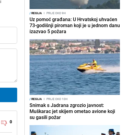
i
/
REGIJA
I
PRIJE OKO 9H
Uz pomoć građana: U Hrvatskoj uhvaćen
73-godišnji piroman koji je u jednom danu
izazvao 5 požara
/
REGIJA
I
PRIJE OKO 10H
Snimak s Jadrana zgrozio javnost:
Muškarac jet skijem ometao avione koji
su gasili požar
0