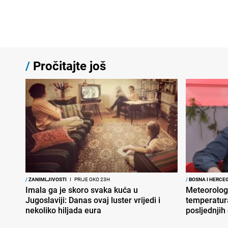
/
Pročitajte još
/
ZANIMLJIVOSTI
I
PRIJE OKO 23H
/
BOSNA I HERCE
Imala ga je skoro svaka kuća u
Meteorolog
Jugoslaviji: Danas ovaj luster vrijedi i
temperatura
nekoliko hiljada eura
posljednjih