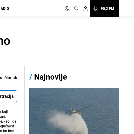
RADIO
90,2 FM
no
/
Najnovije
na članak
stracija
 koji
ani.
e, kao i da
mogućnost
vo.ba ima