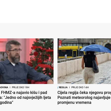
GOVINA
I
PRIJE OKO 19H
/
REGIJA
I
PRIJE OKO 14H
 FHMZ-a najavio kišu i pad
Cijela regija čeka njegovu pr
: "Jedno od najsvježijih ljeta
Poznati meteorolog najavljuje
 godina"
promjenu vremena