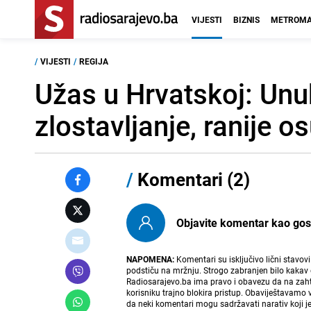
VIJESTI
BIZNIS
METROMA
/
VIJESTI
/
REGIJA
Užas u Hrvatskoj: Unuk
zlostavljanje, ranije 
/
Komentari (2)
Objavite komentar kao gost i
NAPOMENA:
Komentari su isključivo lični stavov
podstiču na mržnju. Strogo zabranjen bilo kakav 
Radiosarajevo.ba ima pravo i obavezu da na zahtj
korisniku trajno blokira pristup. Obaviještavamo 
da neki komentari mogu sadržavati narativ koji j