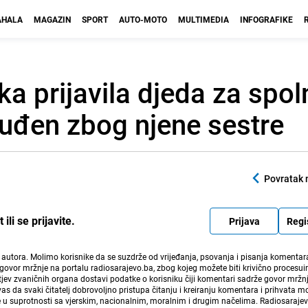
HALA
MAGAZIN
SPORT
AUTO-MOTO
MULTIMEDIA
INFOGRAFIKE
a prijavila djeda za spol
osuđen zbog njene sestre
Povratak 
li se prijavite.
Prijava
Regi
i autora. Molimo korisnike da se suzdrže od vrijeđanja, psovanja i pisanja komentara
govor mržnje na portalu radiosarajevo.ba, zbog kojeg možete biti krivično procesuir
ev zvaničnih organa dostavi podatke o korisniku čiji komentari sadrže govor mržnj
vas da svaki čitatelj dobrovoljno pristupa čitanju i kreiranju komentara i prihvata 
e u suprotnosti sa vjerskim, nacionalnim, moralnim i drugim načelima. Radiosaraje