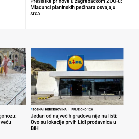
Preslatke prinove u zagrebačkom ZOO-u:
Mladunci planinskih pećinara osvajaju
srca
/
BOSNA I HERCEGOVINA
I
PRIJE OKO 12H
ogonozu:
Jedan od najvećih gradova nije na listi:
 veću
Ovo su lokacije prvih Lidl prodavnica u
BiH