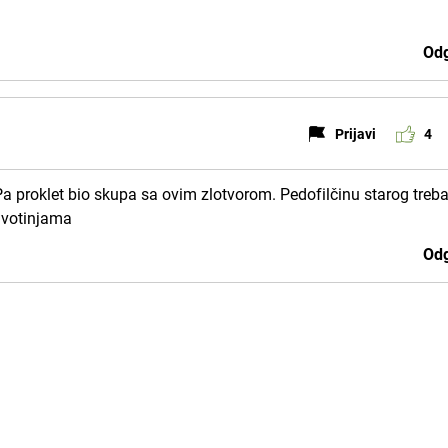
Odg
Prijavi
4
Pa proklet bio skupa sa ovim zlotvorom. Pedofilčinu starog treb
životinjama
Odg