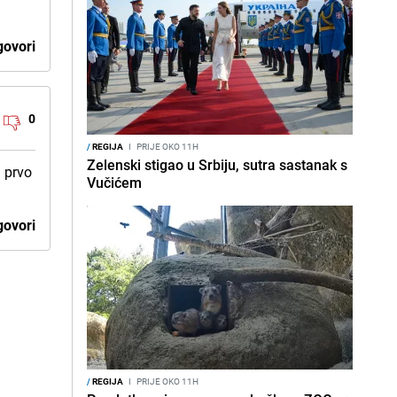
ovori
0
/
REGIJA
I
PRIJE OKO 11H
Zelenski stigao u Srbiju, sutra sastanak s
a prvo
Vučićem
ovori
/
REGIJA
I
PRIJE OKO 11H