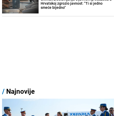
Hrvatskoj zgrozio javnost: "Ti si jedno
smeće bijedno"
/
Najnovije