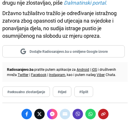
drugu nije zlostavljao, piše
Dalmatinski portal.
Državno tužilaštvo tražilo je određivanje istražnog
zatvora zbog opasnosti od utjecaja na svjedoke i
ponavljanja djela, no sudija istrage pustio je
osumnjičenog na slobodu uz mjeru opreza.
Dodajte Radiosarajevo.ba u omiljene Google izvore
Radiosarajevo.ba
pratite putem aplikacije za
Android
|
iOS
i društvenih
mreža
Twitter
|
Facebook
|
Instagram
, kao i putem našeg
Viber
Chata.
#seksualno zlostavljanje
#djed
#Split