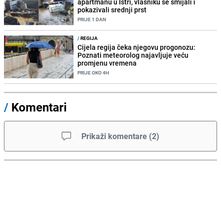
apartmanu u Istri, vlasniku se smijali i
pokazivali srednji prst
PRIJE 1 DAN
/
REGIJA
Cijela regija čeka njegovu progonozu:
Poznati meteorolog najavljuje veću
promjenu vremena
PRIJE OKO 4H
/
Komentari
Prikaži komentare
(
2
)