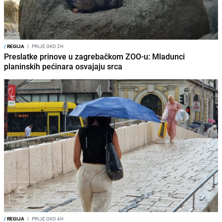
/
REGIJA
I
PRIJE OKO 2H
Preslatke prinove u zagrebačkom ZOO-u: Mladunci
planinskih pećinara osvajaju srca
/
REGIJA
I
PRIJE OKO 4H