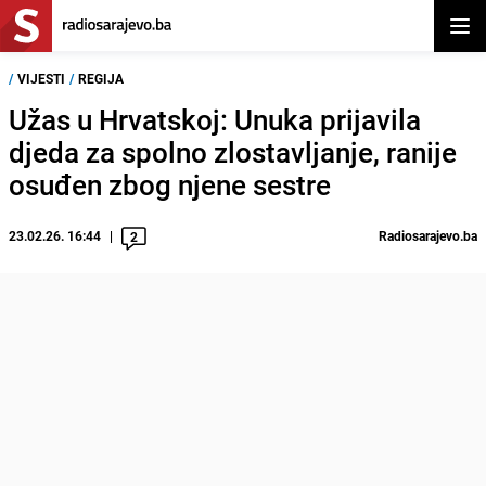
Otvor
/
VIJESTI
/
REGIJA
Užas u Hrvatskoj: Unuka prijavila
djeda za spolno zlostavljanje, ranije
osuđen zbog njene sestre
23.02.26. 16:44
Radiosarajevo.ba
2