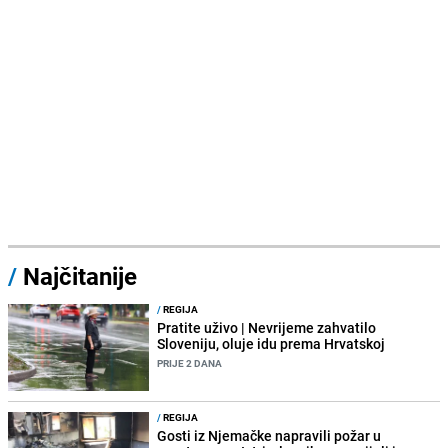
/
Najčitanije
/
REGIJA
Pratite uživo | Nevrijeme zahvatilo
Sloveniju, oluje idu prema Hrvatskoj
PRIJE 2 DANA
/
REGIJA
Gosti iz Njemačke napravili požar u