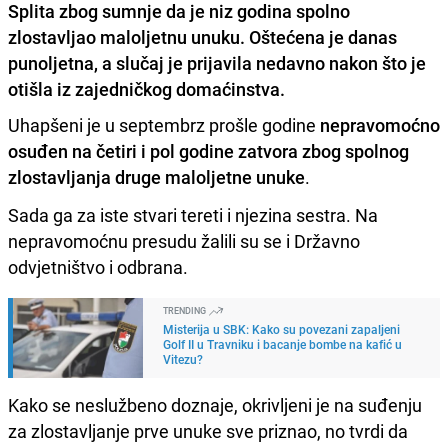
Splita zbog sumnje da je niz godina spolno
zlostavljao maloljetnu unuku. Oštećena je danas
punoljetna, a slučaj je prijavila nedavno nakon što je
otišla iz zajedničkog domaćinstva.
Uhapšeni je u septembrz prošle godine
nepravomoćno
osuđen na četiri i pol godine zatvora zbog spolnog
zlostavljanja druge maloljetne unuke
.
Sada ga za iste stvari tereti i njezina sestra. Na
nepravomoćnu presudu žalili su se i Državno
odvjetništvo i odbrana.
TRENDING
Misterija u SBK: Kako su povezani zapaljeni
Golf II u Travniku i bacanje bombe na kafić u
Vitezu?
Kako se neslužbeno doznaje, okrivljeni je na suđenju
za zlostavljanje prve unuke sve priznao, no tvrdi da