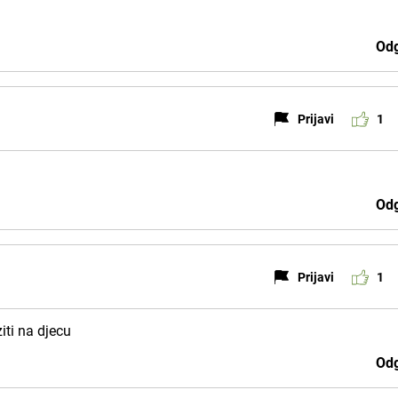
Odg
Prijavi
1
Odg
Prijavi
1
ti na djecu
Odg