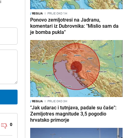
i
/
REGIJA
I
PRIJE OKO 1H
Ponovo zemljotresi na Jadranu,
komentari iz Dubrovnika: "Mislio sam da
je bomba pukla"
/
REGIJA
I
PRIJE OKO 3H
"Jak udarac i tutnjava, padale su čaše":
Zemljotres magnitude 3,5 pogodio
hrvatsko primorje
0