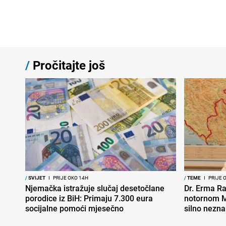
/
Pročitajte još
/
SVIJET
I
PRIJE OKO 14H
/
TEME
I
PRIJE 
Njemačka istražuje slučaj desetočlane
Dr. Erma Ra
porodice iz BiH: Primaju 7.300 eura
notornom M
socijalne pomoći mjesečno
silno nezna