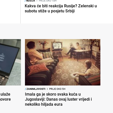
/
REGIJA
I
PRIJE OKO 14H
Kakva će biti reakcija Rusije? Zelenski u
subotu stiže u posjetu Srbiji
/
ZANIMLJIVOSTI
I
PRIJE OKO 5H
 ulaže
Imala ga je skoro svaka kuća u
govore
Jugoslaviji: Danas ovaj luster vrijedi i
nekoliko hiljada eura