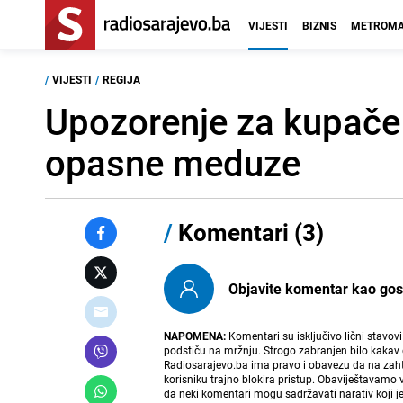
VIJESTI
BIZNIS
METROMA
/
VIJESTI
/
REGIJA
Upozorenje za kupače 
opasne meduze
/
Komentari (3)
Objavite komentar kao gost i
NAPOMENA:
Komentari su isključivo lični stavov
podstiču na mržnju. Strogo zabranjen bilo kakav 
Radiosarajevo.ba ima pravo i obavezu da na zahtj
korisniku trajno blokira pristup. Obaviještavamo 
da neki komentari mogu sadržavati narativ koji j