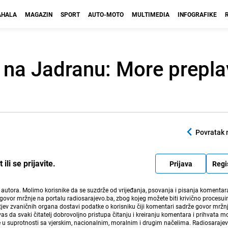
HALA
MAGAZIN
SPORT
AUTO-MOTO
MULTIMEDIA
INFOGRAFIKE
na Jadranu: More prepla
Povratak 
li se prijavite.
Prijava
Regi
i autora. Molimo korisnike da se suzdrže od vrijeđanja, psovanja i pisanja komentara
govor mržnje na portalu radiosarajevo.ba, zbog kojeg možete biti krivično procesuir
ev zvaničnih organa dostavi podatke o korisniku čiji komentari sadrže govor mržnj
vas da svaki čitatelj dobrovoljno pristupa čitanju i kreiranju komentara i prihvata 
e u suprotnosti sa vjerskim, nacionalnim, moralnim i drugim načelima. Radiosaraje