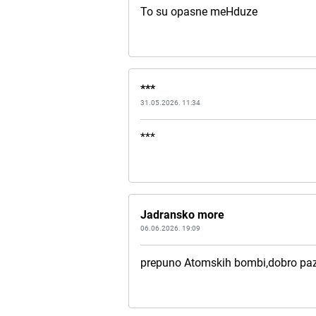
To su opasne meHduze
***
31.05.2026. 11:34
***
Jadransko more
06.06.2026. 19:09
prepuno Atomskih bombi,dobro pazi