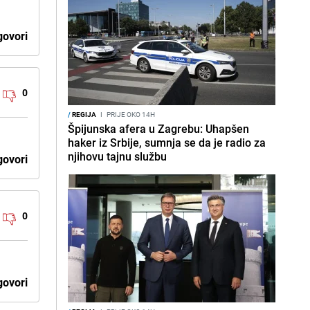
ovori
0
/
REGIJA
I
PRIJE OKO 14H
Špijunska afera u Zagrebu: Uhapšen
haker iz Srbije, sumnja se da je radio za
njihovu tajnu službu
ovori
0
ovori