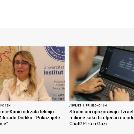
OKO 12H
/
SVIJET
I
PRIJE OKO 16H
mić-Kunić održala lekciju
Stručnjaci upozoravaju: Izrael
iloradu Dodiku: "Pokazujete
milione kako bi utjecao na od
nje"
ChatGPT-a o Gazi