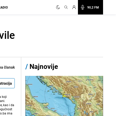
RADIO
90,2 FM
vile
/
Najnovije
na članak
stracija
 koji
ani.
e, kao i da
mogućnost
vo.ba ima