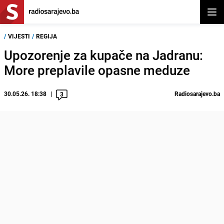
Otvor
/
VIJESTI
/
REGIJA
Upozorenje za kupače na Jadranu:
More preplavile opasne meduze
30.05.26. 18:38
Radiosarajevo.ba
3