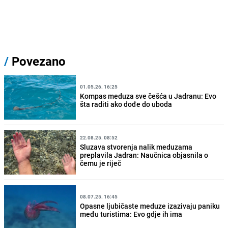
/
Povezano
01.05.26. 16:25
Kompas meduza sve češća u Jadranu: Evo
šta raditi ako dođe do uboda
22.08.25. 08:52
Sluzava stvorenja nalik meduzama
preplavila Jadran: Naučnica objasnila o
čemu je riječ
08.07.25. 16:45
Opasne ljubičaste meduze izazivaju paniku
među turistima: Evo gdje ih ima