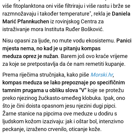
više fitoplanktona oni više filtriraju i više rastu i brže se
razmnožavaju i također temperature", rekla je
Daniela
Marić Pfannkuchen
iz rovinjskog Centra za
istraživanje mora Instituta Ruđer Bošković.
Nisu opasni za ljude, no mute vodu ekosistemu.
Panici
mjesta nema, no kad je u pitanju kompas
meduza oprez je nužan
. Barem još ovo kraće vrijeme
za koje se pretpostavlja da će nam remetiti kupanje.
Prema riječima stručnjaka, kako piše
Morski.hr
,
kompas meduza se lako prepoznaje po specifičnim
tamnim prugama u obliku slova "V"
koje se protežu
preko njezinog žućkasto-smeđeg klobuka. Ipak, ono
što je čini doista opasnom jesu njezini dugi pipci.
Žarne stanice na pipcima ove meduze u dodiru s
ljudskom kožom izazivaju: jak i oštar bol, intenzivno
peckanje, izraženo crvenilo, oticanje kože.