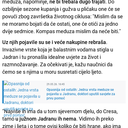
meduza, napominje,
ne bi trebala dugo trajati
. Do
ozbiljnije sezone kupanja i gužva u plićaku one će se
povući zbog završetka životnog ciklusa: "Mislim da se
ne moramo bojati da će ostati, one će otići za jedno
dvije sedmice. Kompas meduza mislim da neće biti."
Uz njih pojavile su se i veće nakupine rebraša
.
Invazivne vrste koja je balastnim vodama stigla u
Jadran i tu pronašla idealne uvjete za život i
razmnožavanje. Za očekivati je, kažu naučnici da
ćemo se s njima u moru susretati cijelo ljeto.
29.05.26. 16:45
Opasnija od ostalih: Jedna vrsta meduze se
pojavila u Jadranu, doktori uputili savjete za
prvu pomoć
"Najviše ih ima da u tom sjevernom djelu, do Cresa,
tamo
u južnom Jadranu ih nema
. Vidimo ih preko
zime i ljeta i o tome ovisi koliko će biti hrane, ako ima