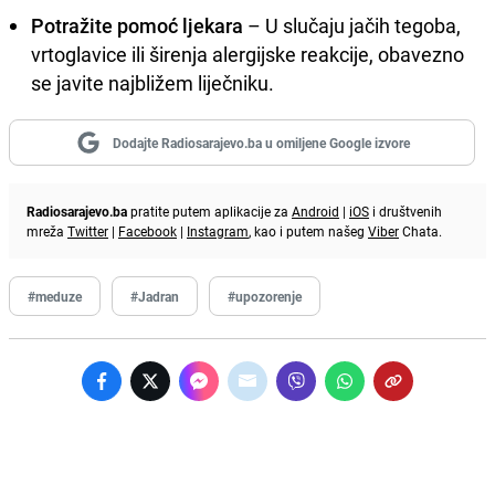
Potražite pomoć
ljekara
– U slučaju jačih tegoba,
vrtoglavice ili širenja alergijske reakcije, obavezno
se javite najbližem liječniku.
Dodajte Radiosarajevo.ba u omiljene Google izvore
Radiosarajevo.ba
pratite putem aplikacije za
Android
|
iOS
i društvenih
mreža
Twitter
|
Facebook
|
Instagram
, kao i putem našeg
Viber
Chata.
#meduze
#Jadran
#upozorenje