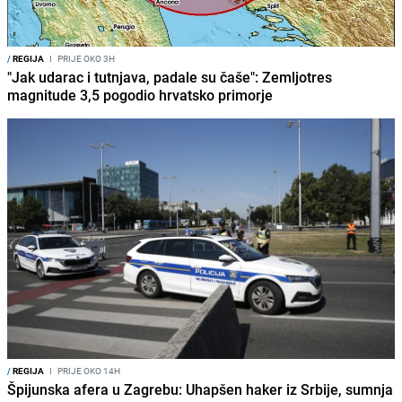
/
REGIJA
I
PRIJE OKO 3H
"Jak udarac i tutnjava, padale su čaše": Zemljotres
magnitude 3,5 pogodio hrvatsko primorje
/
REGIJA
I
PRIJE OKO 14H
Špijunska afera u Zagrebu: Uhapšen haker iz Srbije, sumnja