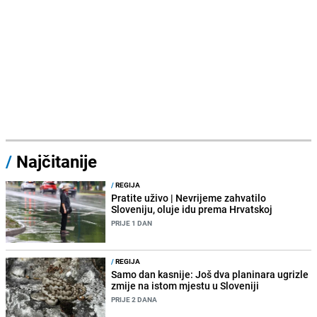
/
Najčitanije
/
REGIJA
Pratite uživo | Nevrijeme zahvatilo
Sloveniju, oluje idu prema Hrvatskoj
PRIJE 1 DAN
/
REGIJA
Samo dan kasnije: Još dva planinara ugrizle
zmije na istom mjestu u Sloveniji
PRIJE 2 DANA