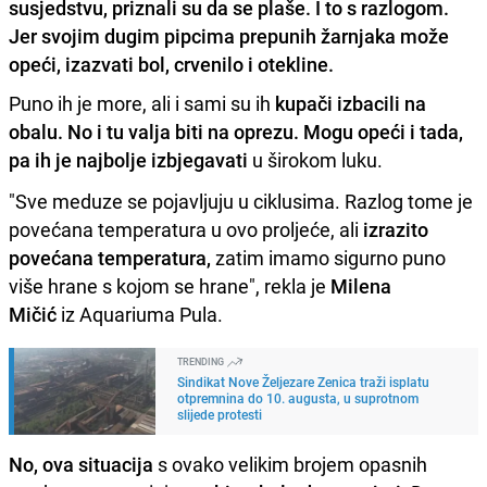
susjedstvu, priznali su da se plaše. I to s razlogom.
Jer svojim dugim pipcima prepunih žarnjaka može
opeći, izazvati bol, crvenilo i otekline.
Puno ih je more, ali i sami su ih
kupači izbacili na
obalu. No i tu valja biti na oprezu. Mogu opeći i tada,
pa ih je najbolje izbjegavati
u širokom luku.
"Sve meduze se pojavljuju u ciklusima. Razlog tome je
povećana temperatura u ovo proljeće, ali
izrazito
povećana temperatura,
zatim imamo sigurno puno
više hrane s kojom se hrane", rekla je
Milena
Mičić
iz Aquariuma Pula.
TRENDING
Sindikat Nove Željezare Zenica traži isplatu
otpremnina do 10. augusta, u suprotnom
slijede protesti
No, ova situacija
s ovako velikim brojem opasnih