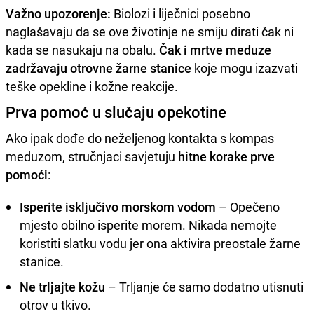
Važno upozorenje:
Biolozi i liječnici posebno
naglašavaju da se ove životinje ne smiju dirati čak ni
kada se nasukaju na obalu.
Čak i mrtve meduze
zadržavaju otrovne žarne stanice
koje mogu izazvati
teške opekline i kožne reakcije.
Prva pomoć u slučaju opekotine
Ako ipak dođe do neželjenog kontakta s kompas
meduzom, stručnjaci savjetuju
hitne korake prve
pomoći
:
Isperite isključivo morskom vodom
– Opečeno
mjesto obilno isperite morem. Nikada nemojte
koristiti slatku vodu jer ona aktivira preostale žarne
stanice.
Ne trljajte kožu
– Trljanje će samo dodatno utisnuti
otrov u tkivo.