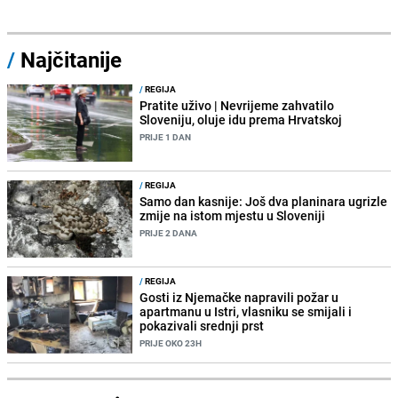
/
Najčitanije
/
REGIJA
Pratite uživo | Nevrijeme zahvatilo
Sloveniju, oluje idu prema Hrvatskoj
PRIJE 1 DAN
/
REGIJA
Samo dan kasnije: Još dva planinara ugrizle
zmije na istom mjestu u Sloveniji
PRIJE 2 DANA
/
REGIJA
Gosti iz Njemačke napravili požar u
apartmanu u Istri, vlasniku se smijali i
pokazivali srednji prst
PRIJE OKO 23H