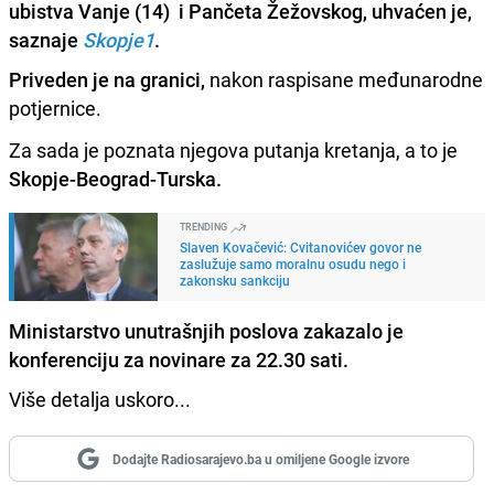
ubistva Vanje (14) i Pančeta Žežovskog, uhvaćen je,
saznaje
Skopje1
.
Priveden je na granici,
nakon raspisane međunarodne
potjernice.
Za sada je poznata njegova putanja kretanja, a to je
Skopje-Beograd-Turska.
TRENDING
Slaven Kovačević: Cvitanovićev govor ne
zaslužuje samo moralnu osudu nego i
zakonsku sankciju
Ministarstvo unutrašnjih poslova zakazalo je
konferenciju za novinare za 22.30 sati.
Više detalja uskoro...
Dodajte Radiosarajevo.ba u omiljene Google izvore