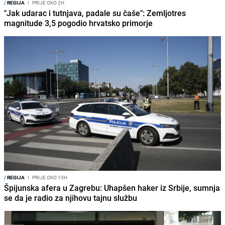
/
REGIJA
I
PRIJE OKO 2H
"Jak udarac i tutnjava, padale su čaše": Zemljotres
magnitude 3,5 pogodio hrvatsko primorje
/
REGIJA
I
PRIJE OKO 13H
Špijunska afera u Zagrebu: Uhapšen haker iz Srbije, sumnja
se da je radio za njihovu tajnu službu