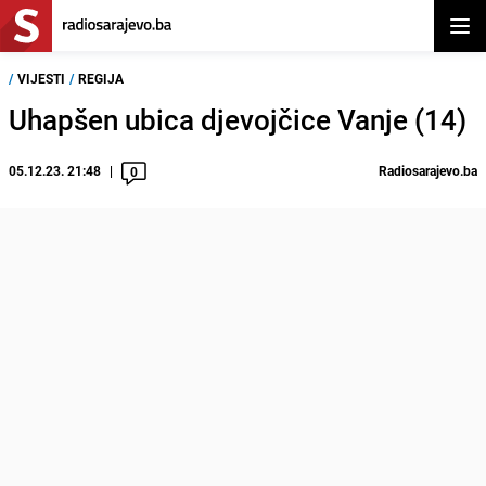
Otvor
/
VIJESTI
/
REGIJA
Uhapšen ubica djevojčice Vanje (14)
05.12.23. 21:48
Radiosarajevo.ba
0