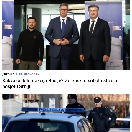
/
REGIJA
I
PRIJE OKO 13H
Kakva će biti reakcija Rusije? Zelenski u subotu stiže u
posjetu Srbiji