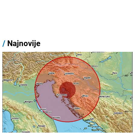
/
Najnovije