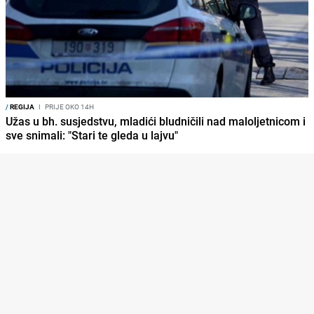
/
REGIJA
I
PRIJE OKO 14H
Užas u bh. susjedstvu, mladići bludničili nad maloljetnicom i
sve snimali: "Stari te gleda u lajvu"