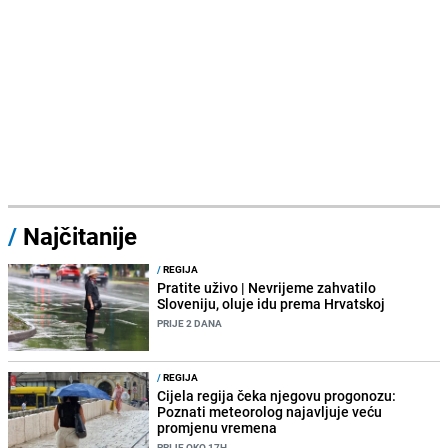
/
Najčitanije
/
REGIJA
Pratite uživo | Nevrijeme zahvatilo
Sloveniju, oluje idu prema Hrvatskoj
PRIJE 2 DANA
/
REGIJA
Cijela regija čeka njegovu progonozu:
Poznati meteorolog najavljuje veću
promjenu vremena
PRIJE OKO 17H