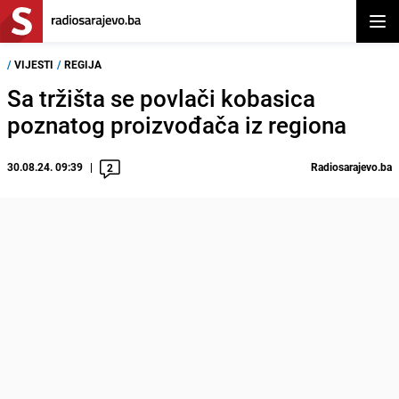
Otvor
/
VIJESTI
/
REGIJA
Sa tržišta se povlači kobasica
poznatog proizvođača iz regiona
30.08.24. 09:39
Radiosarajevo.ba
2