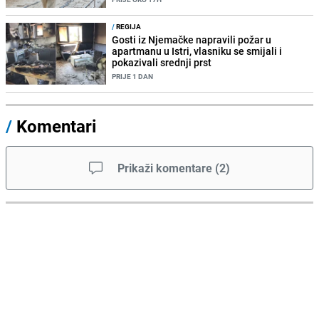
/
REGIJA
Gosti iz Njemačke napravili požar u
apartmanu u Istri, vlasniku se smijali i
pokazivali srednji prst
PRIJE 1 DAN
/
Komentari
Prikaži komentare
(
2
)