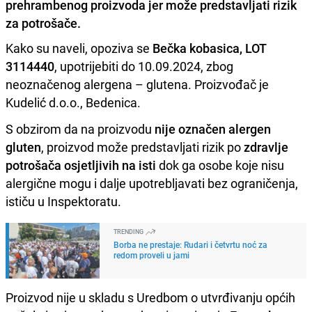
prehrambenog proizvoda jer može predstavljati rizik
za potrošače.
Kako su naveli, opoziva se
Bečka kobasica, LOT
3114440
, upotrijebiti do 10.09.2024, zbog
neoznačenog alergena – glutena. Proizvođač je
Kudelić d.o.o., Bedenica.
S obzirom da na proizvodu
nije označen alergen
gluten
, proizvod može predstavljati rizik po
zdravlje
potrošača osjetljivih na isti
dok ga osobe koje nisu
alergične mogu i dalje upotrebljavati bez ograničenja,
ističu u Inspektoratu.
TRENDING
Borba ne prestaje: Rudari i četvrtu noć za
redom proveli u jami
Proizvod nije u skladu s Uredbom o utvrđivanju općih