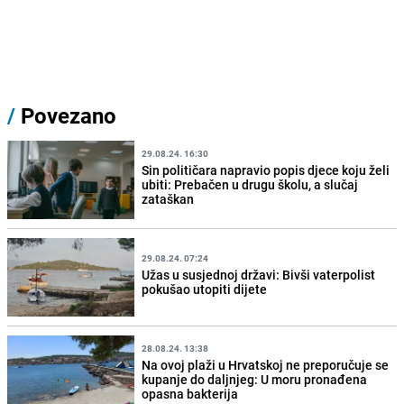
/
Povezano
29.08.24. 16:30
Sin političara napravio popis djece koju želi
ubiti: Prebačen u drugu školu, a slučaj
zataškan
29.08.24. 07:24
Užas u susjednoj državi: Bivši vaterpolist
pokušao utopiti dijete
28.08.24. 13:38
Na ovoj plaži u Hrvatskoj ne preporučuje se
kupanje do daljnjeg: U moru pronađena
opasna bakterija