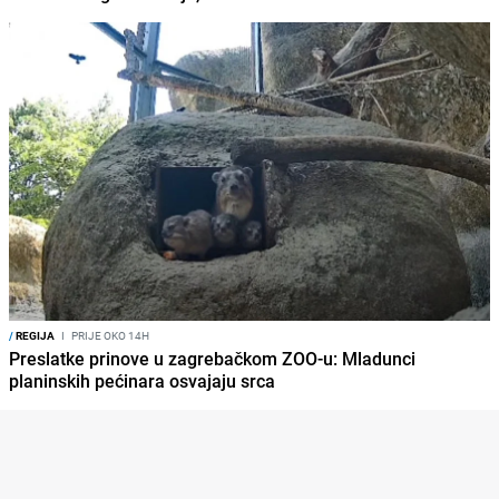
/
REGIJA
I
PRIJE OKO 14H
Preslatke prinove u zagrebačkom ZOO-u: Mladunci
planinskih pećinara osvajaju srca