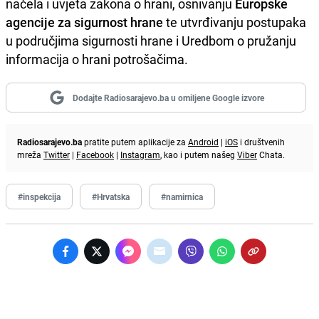
načela i uvjeta zakona o hrani, osnivanju
Europske
agencije za sigurnost hrane
te utvrđivanju postupaka
u područjima sigurnosti hrane i Uredbom o pružanju
informacija o hrani potrošačima.
Dodajte Radiosarajevo.ba u omiljene Google izvore
Radiosarajevo.ba
pratite putem aplikacije za
Android
|
iOS
i društvenih
mreža
Twitter
|
Facebook
|
Instagram
, kao i putem našeg
Viber
Chata.
#inspekcija
#Hrvatska
#namirnica