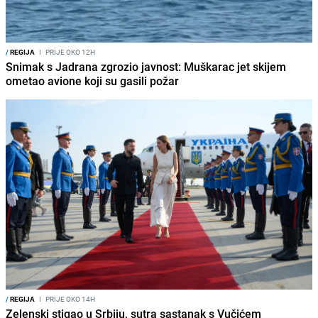
/
REGIJA
I
PRIJE OKO 12H
Snimak s Jadrana zgrozio javnost: Muškarac jet skijem
ometao avione koji su gasili požar
/
REGIJA
I
PRIJE OKO 14H
Zelenski stigao u Srbiju, sutra sastanak s Vučićem