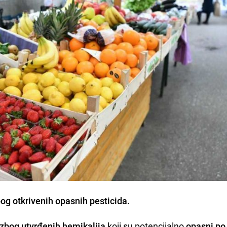
og otkrivenih opasnih pesticida.
zbog utvrđenih hemikalija
koji su potencijalno
opasni po