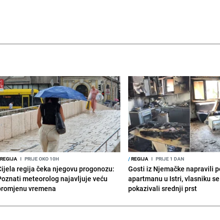
REGIJA
I
PRIJE OKO 10H
/
REGIJA
I
PRIJE 1 DAN
Cijela regija čeka njegovu progonozu:
Gosti iz Njemačke napravili p
Poznati meteorolog najavljuje veću
apartmanu u Istri, vlasniku se 
promjenu vremena
pokazivali srednji prst