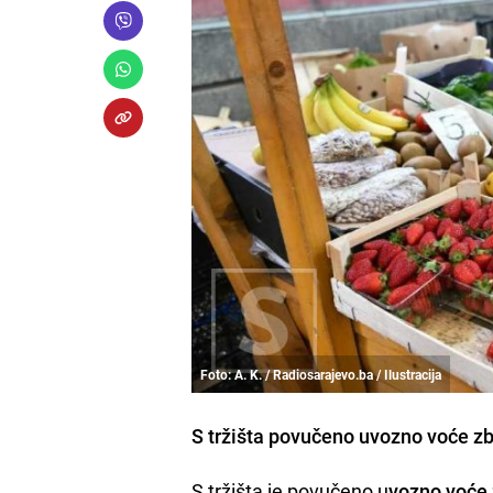
Foto: A. K. / Radiosarajevo.ba / Ilustracija
S tržišta povučeno uvozno voće zb
S tržišta je povučeno u
vozno voće 