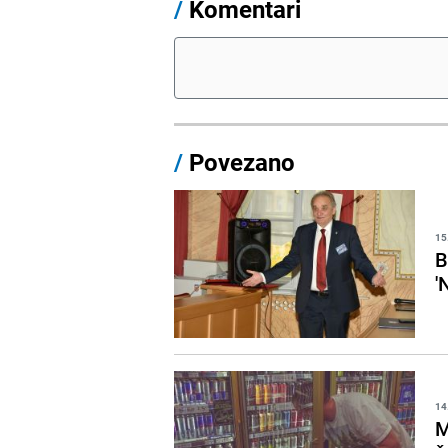
/
Komentari
/
Povezano
15
B
'
14
M