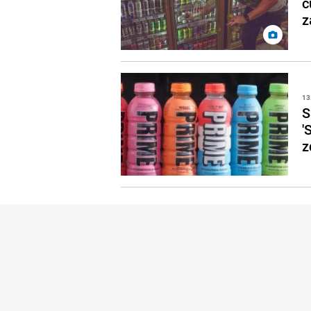
č
z
13
S
'
z