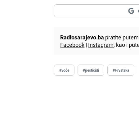
Radiosarajevo.ba
pratite putem 
Facebook
|
Instagram
, kao i p
#voće
#pesticidi
#Hrvatska