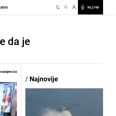
RADIO
90,2 FM
e da je
osarajevo.ba
/
Najnovije