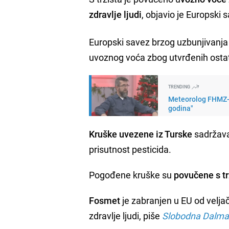
zdravlje ljudi
, objavio je Europski 
Europski savez brzog uzbunjivanja 
uvoznog voća zbog utvrđenih ost
TRENDING
Meteorolog FHMZ-a 
godina"
Kruške uvezene iz Turske
sadržaval
prisutnost pesticida.
Pogođene kruške su
povučene s tr
Fosmet
je zabranjen u EU od velja
zdravlje ljudi, piše
Slobodna Dalma