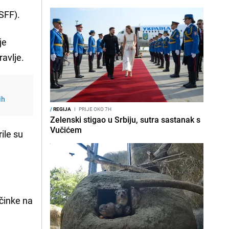
ASFF).
je
ravlje.
ih
/
REGIJA
I
PRIJE OKO 7H
Zelenski stigao u Srbiju, sutra sastanak s
Vučićem
ile su
činke na