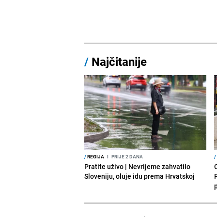
/
Najčitanije
/
REGIJA
I
PRIJE 2 DANA
/
Pratite uživo | Nevrijeme zahvatilo
Sloveniju, oluje idu prema Hrvatskoj