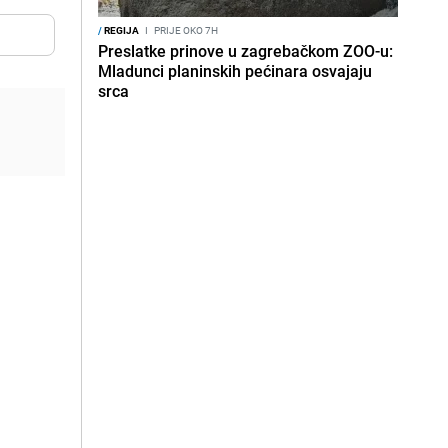
/
REGIJA
I
PRIJE OKO 7H
Preslatke prinove u zagrebačkom ZOO-u:
Mladunci planinskih pećinara osvajaju
srca