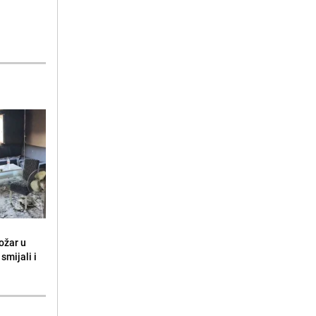
ožar u
smijali i