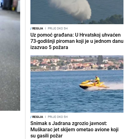
/
REGIJA
I
PRIJE OKO 5H
Uz pomoć građana: U Hrvatskoj uhvaćen
73-godišnji piroman koji je u jednom danu
izazvao 5 požara
/
REGIJA
I
PRIJE OKO 5H
Snimak s Jadrana zgrozio javnost:
Muškarac jet skijem ometao avione koji
su gasili požar