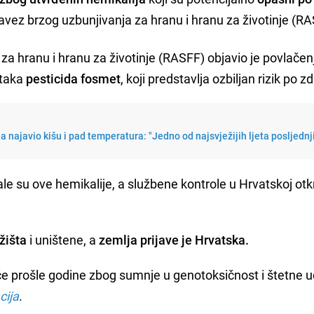
savez brzog uzbunjivanja za hranu i hranu za životinje (R
za hranu i hranu za životinje (RASFF) objavio je povlačen
ataka
pesticida fosmet
, koji predstavlja ozbiljan rizik po zd
najavio kišu i pad temperatura: "Jedno od najsvježijih ljeta posljednj
e su ove hemikalije, a službene kontrole u Hrvatskoj otkr
žišta
i uništene, a
zemlja prijave je Hrvatska.
če prošle godine zbog sumnje u genotoksičnost i štetne u
cija
.