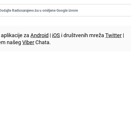
Dodajte Radiosarajevo.ba u omiljene Google izvore
aplikacije za
Android
|
iOS
i društvenih mreža
Twitter
|
utem našeg
Viber
Chata.