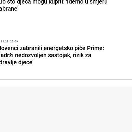
uo što djeca mogu kupiti: 'Idemo u smjeru
abrane'
.11.23. 22:09
lovenci zabranili energetsko piće Prime:
Sadrži nedozvoljen sastojak, rizik za
dravlje djece'