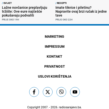
/
SVIJET
/
RECEPTI
Lažne novčanice preplavljuju
Imate tikvice i piletinu?
tržište: Ove eure najčešće
Napravite ovaj brzi ručak iz jedne
pokušavaju podvaliti
tave
PRIJE OKO 19H
PRIJE OKO 22H
MARKETING
IMPRESSUM
KONTAKT
PRIVATNOST
USLOVI KORIŠTENJA
Copyright 2007. - 2026.
radiosarajevo.ba
.