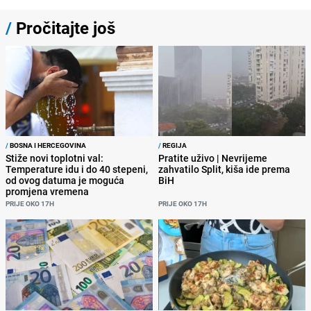
/
Pročitajte još
/
BOSNA I HERCEGOVINA
/
REGIJA
Stiže novi toplotni val:
Pratite uživo | Nevrijeme
Temperature idu i do 40 stepeni,
zahvatilo Split, kiša ide prema
od ovog datuma je moguća
BiH
promjena vremena
PRIJE OKO 17H
PRIJE OKO 17H