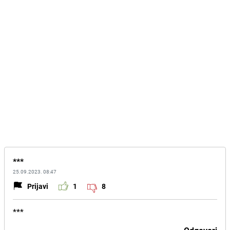
***
25.09.2023. 08:47
Prijavi
1
8
***