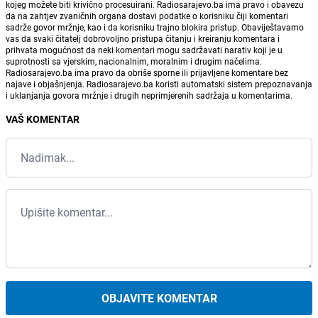
kojeg možete biti krivično procesuirani. Radiosarajevo.ba ima pravo i obavezu
da na zahtjev zvaničnih organa dostavi podatke o korisniku čiji komentari
sadrže govor mržnje, kao i da korisniku trajno blokira pristup. Obaviještavamo
vas da svaki čitatelj dobrovoljno pristupa čitanju i kreiranju komentara i
prihvata mogućnost da neki komentari mogu sadržavati narativ koji je u
suprotnosti sa vjerskim, nacionalnim, moralnim i drugim načelima.
Radiosarajevo.ba ima pravo da obriše sporne ili prijavljene komentare bez
najave i objašnjenja. Radiosarajevo.ba koristi automatski sistem prepoznavanja
i uklanjanja govora mržnje i drugih neprimjerenih sadržaja u komentarima.
VAŠ KOMENTAR
OBJAVITE KOMENTAR