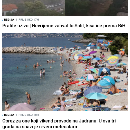
/
REGIJA
I
PRIJE OKO 17H
Pratite uživo | Nevrijeme zahvatilo Split, kiša ide prema BiH
/
REGIJA
I
PRIJE OKO 18H
Oprez za one koji vikend provode na Jadranu: U ova tri
grada na snazi je crveni meteoalarm