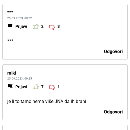
***
25.09.2023. 09:22
Prijavi
2
3
***
Odgovori
miki
25.09.2023. 09:25
Prijavi
7
1
je li to tamo nema više JNA da ih brani
Odgovori