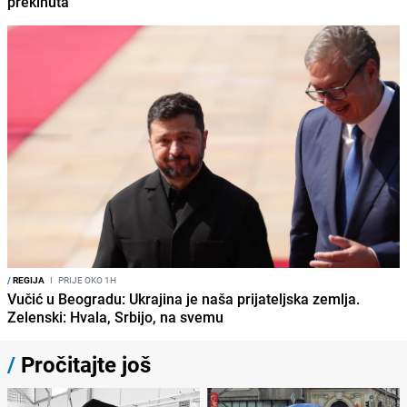
prekinuta
/
REGIJA
I
PRIJE OKO 1H
Vučić u Beogradu: Ukrajina je naša prijateljska zemlja.
Zelenski: Hvala, Srbijo, na svemu
/
Pročitajte još