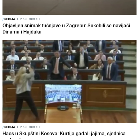
/
REGIJA
I
PRIJE OKO 1H
Objavljen snimak tučnjave u Zagrebu: Sukobili se navijači
Dinama i Hajduka
/
REGIJA
I
PRIJE OKO 1H
Haos u Skupštini Kosova: Kurtija gađali jajima, sjednica