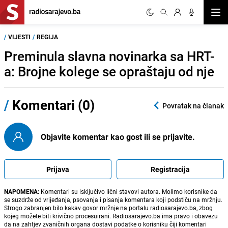
Otvor
/
VIJESTI
/
REGIJA
Preminula slavna novinarka sa HRT-
a: Brojne kolege se opraštaju od nje
/
Komentari (0)
Povratak na članak
Objavite komentar kao gost ili se prijavite.
Prijava
Registracija
NAPOMENA:
Komentari su isključivo lični stavovi autora. Molimo korisnike da
se suzdrže od vrijeđanja, psovanja i pisanja komentara koji podstiču na mržnju.
Strogo zabranjen bilo kakav govor mržnje na portalu radiosarajevo.ba, zbog
kojeg možete biti krivično procesuirani. Radiosarajevo.ba ima pravo i obavezu
da na zahtjev zvaničnih organa dostavi podatke o korisniku čiji komentari