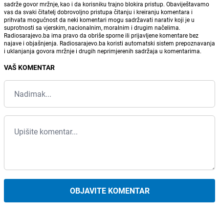
sadrže govor mržnje, kao i da korisniku trajno blokira pristup. Obaviještavamo
vas da svaki čitatelj dobrovoljno pristupa čitanju i kreiranju komentara i
prihvata mogućnost da neki komentari mogu sadržavati narativ koji je u
suprotnosti sa vjerskim, nacionalnim, moralnim i drugim načelima.
Radiosarajevo.ba ima pravo da obriše sporne ili prijavljene komentare bez
najave i objašnjenja. Radiosarajevo.ba koristi automatski sistem prepoznavanja
i uklanjanja govora mržnje i drugih neprimjerenih sadržaja u komentarima.
VAŠ KOMENTAR
OBJAVITE KOMENTAR