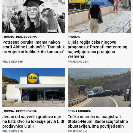
/
BOSNA I HERCEGOVINA
/
REGIJA
Potresna poruka imama nakon
Cijela regija čeka njegovu
smrti Aldine Ljubunčić: "Dunjaluk
progonozu: Poznati meteorolog
ne vrijedi ni koliko krilo komarca"
najavljuje veću promjenu
vremena
PRIJE OKO 16H
PRIJE OKO 23H
/
BOSNA I HERCEGOVINA
/
CRNA HRONIKA
Jedan od najvećih gradova nije
Teška nesreća na magistrali
na listi: Ovo su lokacije prvih Lidl
Stolac-Neum: Saobraćaj totalno
prodavnica u BiH
obustavljen, ima povrijeđenih
PRIJE OKO 21H
PRIJE OKO 4H