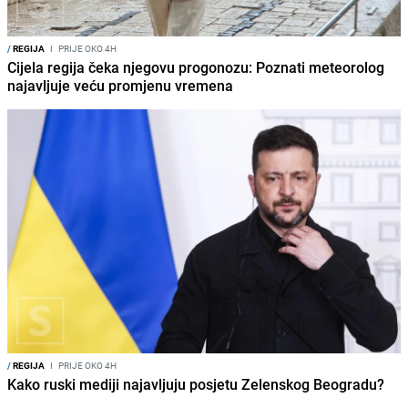
/
REGIJA
I
PRIJE OKO 4H
Cijela regija čeka njegovu progonozu: Poznati meteorolog
najavljuje veću promjenu vremena
/
REGIJA
I
PRIJE OKO 4H
Kako ruski mediji najavljuju posjetu Zelenskog Beogradu?