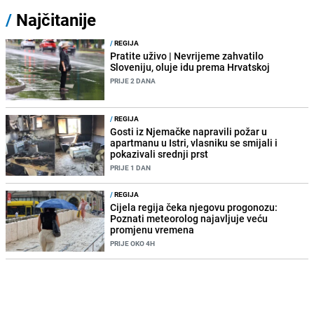
/
Najčitanije
/
REGIJA
Pratite uživo | Nevrijeme zahvatilo
Sloveniju, oluje idu prema Hrvatskoj
PRIJE 2 DANA
/
REGIJA
Gosti iz Njemačke napravili požar u
apartmanu u Istri, vlasniku se smijali i
pokazivali srednji prst
PRIJE 1 DAN
/
REGIJA
Cijela regija čeka njegovu progonozu:
Poznati meteorolog najavljuje veću
promjenu vremena
PRIJE OKO 4H