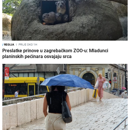
/
REGIJA
I
PRIJE OKO 1H
Preslatke prinove u zagrebačkom ZOO-u: Mladunci
planinskih pećinara osvajaju srca