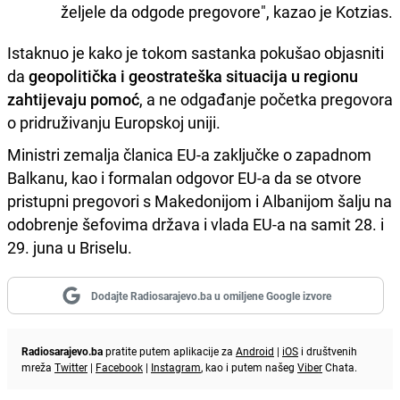
željele da odgode pregovore", kazao je Kotzias.
Istaknuo je kako je tokom sastanka pokušao objasniti
da
geopolitička i geostrateška situacija u regionu
zahtijevaju pomoć
, a ne odgađanje početka pregovora
o pridruživanju Europskoj uniji.
Ministri zemalja članica EU-a zaključke o zapadnom
Balkanu, kao i formalan odgovor EU-a da se otvore
pristupni pregovori s Makedonijom i Albanijom šalju na
odobrenje šefovima država i vlada EU-a na samit 28. i
29. juna u Briselu.
Dodajte Radiosarajevo.ba u omiljene Google izvore
Radiosarajevo.ba
pratite putem aplikacije za
Android
|
iOS
i društvenih
mreža
Twitter
|
Facebook
|
Instagram
, kao i putem našeg
Viber
Chata.