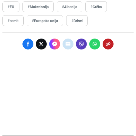
#EU
#Makedonija
#Albanija
#Grčka
#samit
#Europska unija
#Brisel