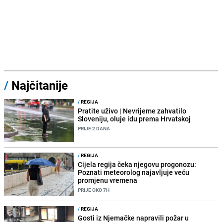
/
Najčitanije
/
REGIJA
Pratite uživo | Nevrijeme zahvatilo
Sloveniju, oluje idu prema Hrvatskoj
PRIJE 2 DANA
/
REGIJA
Cijela regija čeka njegovu progonozu:
Poznati meteorolog najavljuje veću
promjenu vremena
PRIJE OKO 7H
/
REGIJA
Gosti iz Njemačke napravili požar u