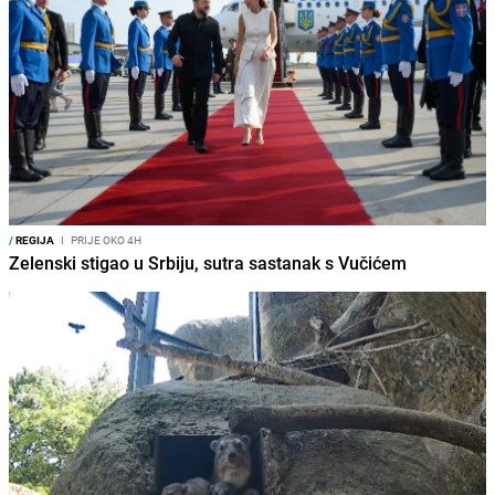
/
REGIJA
I
PRIJE OKO 4H
Zelenski stigao u Srbiju, sutra sastanak s Vučićem