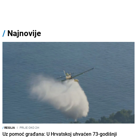
/
Najnovije
/
REGIJA
I
PRIJE OKO 2H
Uz pomoć građana: U Hrvatskoj uhvaćen 73-godišnji