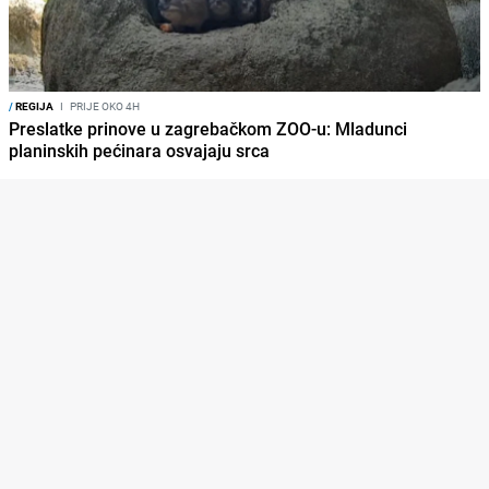
/
REGIJA
I
PRIJE OKO 4H
Preslatke prinove u zagrebačkom ZOO-u: Mladunci
planinskih pećinara osvajaju srca