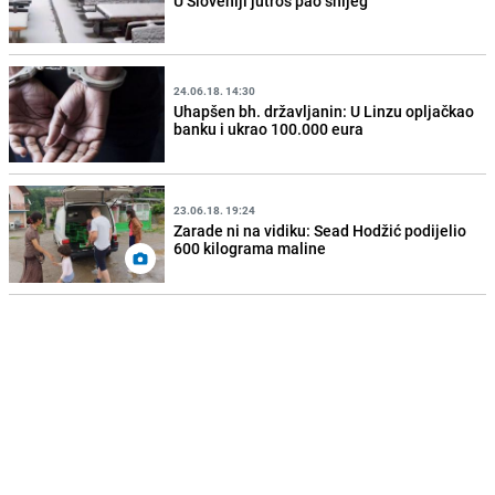
U Sloveniji jutros pao snijeg
24.06.18. 14:30
Uhapšen bh. državljanin: U Linzu opljačkao
banku i ukrao 100.000 eura
23.06.18. 19:24
Zarade ni na vidiku: Sead Hodžić podijelio
600 kilograma maline