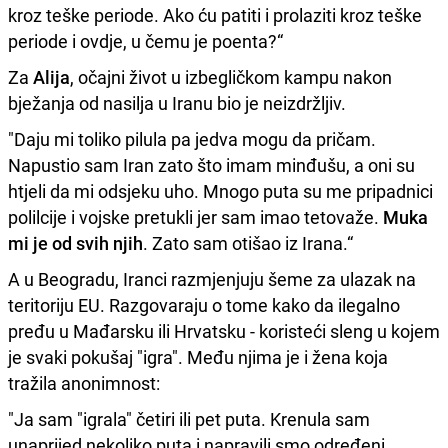
kroz teške periode. Ako ću patiti i prolaziti kroz teške
periode i ovdje, u čemu je poenta?“
Za
Alija
, očajni život u izbegličkom kampu nakon
bježanja od nasilja u Iranu bio je neizdržljiv.
"Daju mi toliko pilula pa jedva mogu da pričam.
Napustio sam Iran zato što imam minđušu, a oni su
htjeli da mi odsjeku uho. Mnogo puta su me pripadnici
polilcije i vojske pretukli jer sam imao tetovaže.
Muka
mi je od svih njih
. Zato sam otišao iz Irana.“
A u Beogradu, Iranci razmjenjuju šeme za ulazak na
teritoriju EU. Razgovaraju o tome kako da ilegalno
pređu u Mađarsku ili Hrvatsku - koristeći sleng u kojem
je svaki pokušaj "igra". Među njima je i žena koja
tražila anonimnost:
"Ja sam "igrala" četiri ili pet puta. Krenula sam
unaprijed nekoliko puta i napravili smo određeni