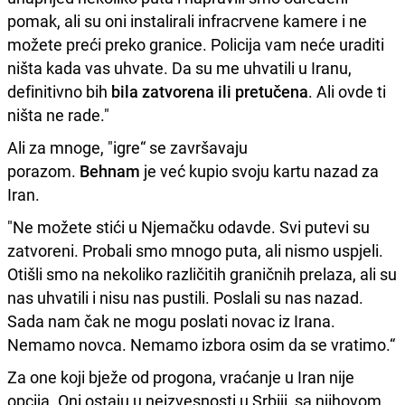
pomak, ali su oni instalirali infracrvene kamere i ne
možete preći preko granice. Policija vam neće uraditi
ništa kada vas uhvate. Da su me uhvatili u Iranu,
definitivno bih
bila zatvorena ili pretučena
. Ali ovde ti
ništa ne rade."
Ali za mnoge, "igre“ se završavaju
porazom.
Behnam
je već kupio svoju kartu nazad za
Iran.
"Ne možete stići u Njemačku odavde. Svi putevi su
zatvoreni. Probali smo mnogo puta, ali nismo uspjeli.
Otišli smo na nekoliko različitih graničnih prelaza, ali su
nas uhvatili i nisu nas pustili. Poslali su nas nazad.
Sada nam čak ne mogu poslati novac iz Irana.
Nemamo novca. Nemamo izbora osim da se vratimo.“
Za one koji bježe od progona, vraćanje u Iran nije
opcija. Oni ostaju u neizvesnosti u Srbiji, sa njihovom