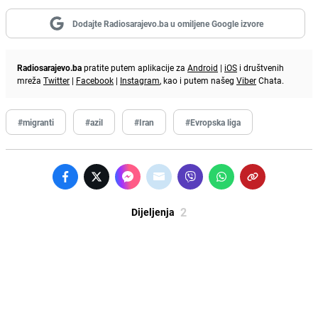
Dodajte Radiosarajevo.ba u omiljene Google izvore
Radiosarajevo.ba
pratite putem aplikacije za
Android
|
iOS
i društvenih
mreža
Twitter
|
Facebook
|
Instagram
, kao i putem našeg
Viber
Chata.
#migranti
#azil
#Iran
#Evropska liga
2
Dijeljenja