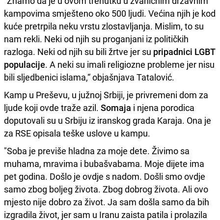
"Znamo da je u ovom trenutku u zvaničnim državnim
kampovima smješteno oko 500 ljudi. Većina njih je kod
kuće pretrpila neku vrstu zlostavljanja. Mislim, to su
nam rekli. Neki od njih su proganjani iz političkih
razloga. Neki od njih su bili žrtve jer su
pripadnici LGBT
populacije
. A neki su imali religiozne probleme jer nisu
bili sljedbenici islama,“ objašnjava Tatalović.
Kamp u Preševu, u južnoj Srbiji, je privremeni dom za
ljude koji ovde traže azil.
Somaja
i njena porodica
doputovali su u Srbiju iz iranskog grada Karaja. Ona je
za RSE opisala teške uslove u kampu.
"Soba je previše hladna za moje dete. Živimo sa
muhama, mravima i bubašvabama. Moje dijete ima
pet godina. Došlo je ovdje s nadom. Došli smo ovdje
samo zbog boljeg života. Zbog dobrog života. Ali ovo
mjesto nije dobro za život. Ja sam došla samo da bih
izgradila život, jer sam u Iranu zaista patila i prolazila