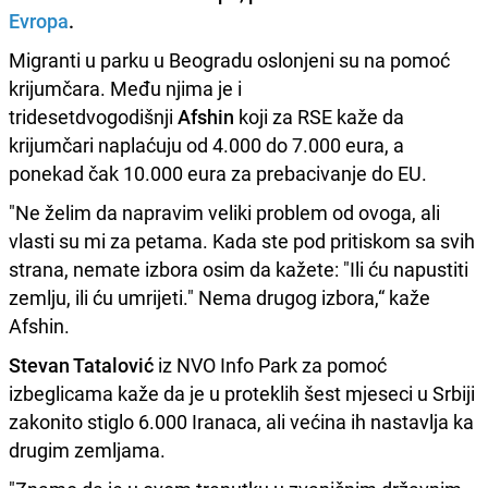
Evropa
.
Migranti u parku u Beogradu oslonjeni su na pomoć
krijumčara. Među njima je i
tridesetdvogodišnji
Afshin
koji za RSE kaže da
krijumčari naplaćuju od 4.000 do 7.000 eura, a
ponekad čak 10.000 eura za prebacivanje do EU.
"Ne želim da napravim veliki problem od ovoga, ali
vlasti su mi za petama. Kada ste pod pritiskom sa svih
strana, nemate izbora osim da kažete: "Ili ću napustiti
zemlju, ili ću umrijeti." Nema drugog izbora,“ kaže
Afshin.
Stevan Tatalović
iz NVO Info Park za pomoć
izbeglicama kaže da je u proteklih šest mjeseci u Srbiji
zakonito stiglo 6.000 Iranaca, ali većina ih nastavlja ka
drugim zemljama.