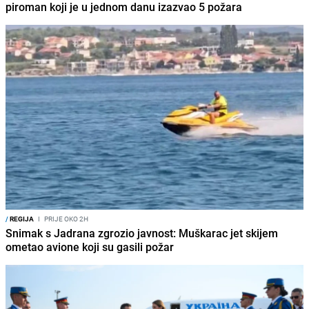
piroman koji je u jednom danu izazvao 5 požara
/
REGIJA
I
PRIJE OKO 2H
Snimak s Jadrana zgrozio javnost: Muškarac jet skijem
ometao avione koji su gasili požar