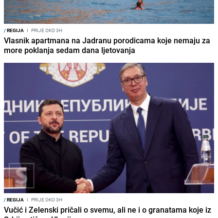
/
REGIJA
I
PRIJE OKO 3H
Vlasnik apartmana na Jadranu porodicama koje nemaju za
more poklanja sedam dana ljetovanja
/
REGIJA
I
PRIJE OKO 3H
Vučić i Zelenski pričali o svemu, ali ne i o granatama koje iz