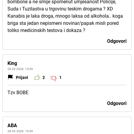
bombone a ne smije spomenut umjesanost Policije,
Suda i Tuzilastva u trgovinu teskim drogama ? XD
Kanabis je laka droga, mnogo laksa od alkohola.. koga
briga sta jedan nepismeni novinar/papak misli pored
toliko medicinskih testova i dokaza ?
Odgovori
King
28.03.2026. 15:39
Prijavi
2
1
Tzv BOBE
Odgovori
ABA
28.03.2026. 16:39