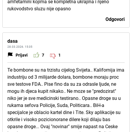
amfetamini kojima se kompletna ukrajina i njeno
rukovodstvo sluzu nije opasno
Odgovori
dasa
28.03.2026. 15:35
Prijavi
7
1
Te bombone su na trzistu cijelog Svijeta.. Kalifornija ima
industriju od 3 milijarde dolara, bombone moraju proc
sve testove FDA.. Pise fino da su za odrasle ljude, ne
mogu ih djeca kupit nikako.. Ne moze se "predozirat"
niko jer je sve medicinski testirano.. Opasne droge su u
rukama sefova Policije, Suda, Politicara.. BiH-a
specijalce je oblacio kartel dine i Tite. Sky aplikacije su
otkrile i visoko pozicionorane dilere koji dilaju bas
opasne droge... Ovaj "novinar" smije napast na Ceske