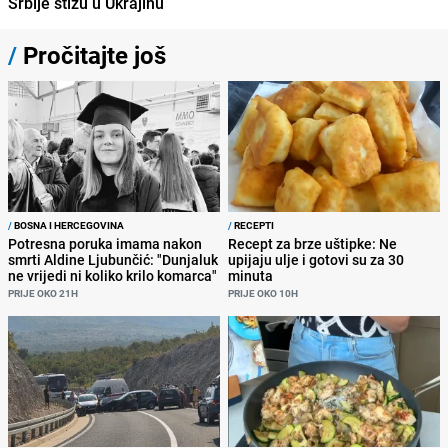
Srbije stižu u Ukrajinu
/
Pročitajte još
/
BOSNA I HERCEGOVINA
/
RECEPTI
Potresna poruka imama nakon
Recept za brze uštipke: Ne
smrti Aldine Ljubunčić: "Dunjaluk
upijaju ulje i gotovi su za 30
ne vrijedi ni koliko krilo komarca"
minuta
PRIJE OKO 21H
PRIJE OKO 10H