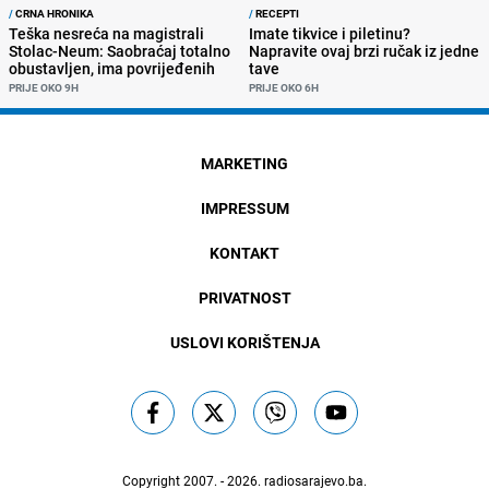
/
CRNA HRONIKA
/
RECEPTI
Teška nesreća na magistrali
Imate tikvice i piletinu?
Stolac-Neum: Saobraćaj totalno
Napravite ovaj brzi ručak iz jedne
obustavljen, ima povrijeđenih
tave
PRIJE OKO 9H
PRIJE OKO 6H
MARKETING
IMPRESSUM
KONTAKT
PRIVATNOST
USLOVI KORIŠTENJA
Copyright 2007. - 2026.
radiosarajevo.ba
.