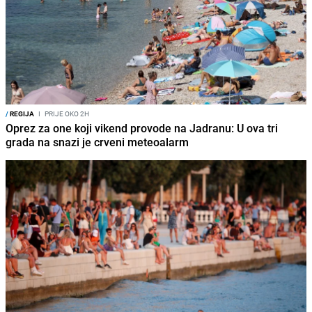
/
REGIJA
I
PRIJE OKO 2H
Oprez za one koji vikend provode na Jadranu: U ova tri
grada na snazi je crveni meteoalarm