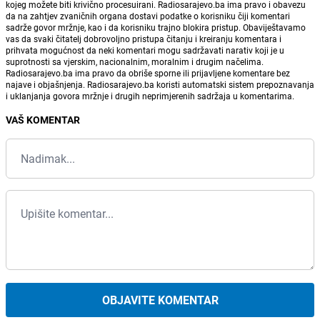
kojeg možete biti krivično procesuirani. Radiosarajevo.ba ima pravo i obavezu
da na zahtjev zvaničnih organa dostavi podatke o korisniku čiji komentari
sadrže govor mržnje, kao i da korisniku trajno blokira pristup. Obaviještavamo
vas da svaki čitatelj dobrovoljno pristupa čitanju i kreiranju komentara i
prihvata mogućnost da neki komentari mogu sadržavati narativ koji je u
suprotnosti sa vjerskim, nacionalnim, moralnim i drugim načelima.
Radiosarajevo.ba ima pravo da obriše sporne ili prijavljene komentare bez
najave i objašnjenja. Radiosarajevo.ba koristi automatski sistem prepoznavanja
i uklanjanja govora mržnje i drugih neprimjerenih sadržaja u komentarima.
VAŠ KOMENTAR
OBJAVITE KOMENTAR