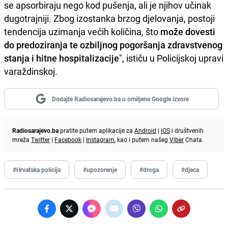
se apsorbiraju nego kod pušenja, ali je njihov učinak
dugotrajniji. Zbog izostanka brzog djelovanja, postoji
tendencija uzimanja većih količina, što
može dovesti
do predoziranja te ozbiljnog pogoršanja zdravstvenog
stanja i hitne hospitalizacije
", ističu u Policijskoj upravi
varaždinskoj.
Dodajte Radiosarajevo.ba u omiljene Google izvore
Radiosarajevo.ba
pratite putem aplikacije za
Android
|
iOS
i društvenih
mreža
Twitter
|
Facebook
|
Instagram
, kao i putem našeg
Viber
Chata.
#Hrvatska policija
#upozorenje
#droga
#djeca