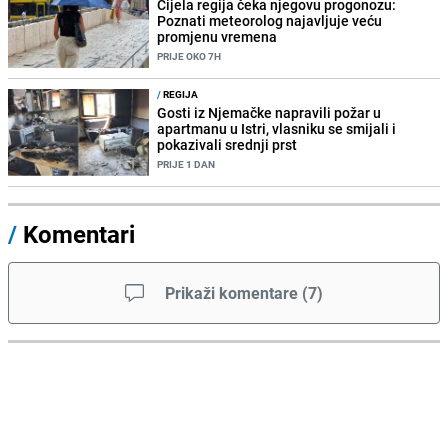
Cijela regija čeka njegovu progonozu:
Poznati meteorolog najavljuje veću
promjenu vremena
PRIJE OKO 7H
/
REGIJA
Gosti iz Njemačke napravili požar u
apartmanu u Istri, vlasniku se smijali i
pokazivali srednji prst
PRIJE 1 DAN
/
Komentari
Prikaži komentare
(
7
)