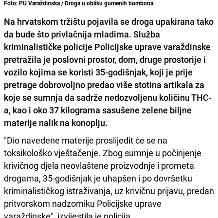
Foto: PU Varaždinska / Droga u obliku gumenih bombona
Na hrvatskom tržištu pojavila se droga upakirana tako
da bude što privlačnija mladima. Služba
kriminalističke policije Policijske uprave varaždinske
pretražila je poslovni prostor, dom, druge prostorije i
vozilo kojima se koristi 35-godišnjak, koji je prije
pretrage dobrovoljno predao više stotina artikala za
koje se sumnja da sadrže nedozvoljenu količinu THC-
a, kao i oko 37 kilograma sasušene zelene biljne
materije nalik na konoplju.
"Dio navedene materije proslijedit će se na
toksikološko vještačenje. Zbog sumnje u počinjenje
krivičnog djela neovlaštene proizvodnje i prometa
drogama, 35-godišnjak je uhapšen i po dovršetku
kriminalističkog istraživanja, uz krivičnu prijavu, predan
pritvorskom nadzorniku Policijske uprave
varaždinske", izvijestila je policija.