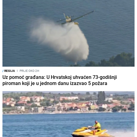
/
REGIJA
I
PRIJE OKO 2H
Uz pomoć građana: U Hrvatskoj uhvaćen 73-godišnji
piroman koji je u jednom danu izazvao 5 požara