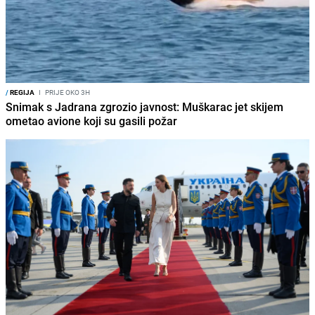
/
REGIJA
I
PRIJE OKO 3H
Snimak s Jadrana zgrozio javnost: Muškarac jet skijem
ometao avione koji su gasili požar