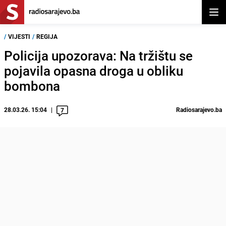
Otvor
/
VIJESTI
/
REGIJA
Policija upozorava: Na tržištu se
pojavila opasna droga u obliku
bombona
28.03.26. 15:04
Radiosarajevo.ba
7