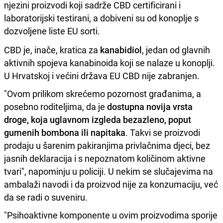
njezini proizvodi koji sadrže CBD certificirani i
laboratorijski testirani, a dobiveni su od konoplje s
dozvoljene liste EU sorti.
CBD je, inače, kratica za
kanabidiol
, jedan od glavnih
aktivnih spojeva kanabinoida koji se nalaze u konoplji.
U Hrvatskoj i većini država EU CBD nije zabranjen.
"Ovom prilikom skrećemo pozornost građanima, a
posebno roditeljima, da je
dostupna novija vrsta
droge, koja uglavnom izgleda bezazleno, poput
gumenih bombona ili napitaka
. Takvi se proizvodi
prodaju u šarenim pakiranjima privlačnima djeci, bez
jasnih deklaracija i s nepoznatom količinom aktivne
tvari", napominju u policiji. U nekim se slučajevima na
ambalaži navodi i da proizvod nije za konzumaciju, već
da se radi o suveniru.
"Psihoaktivne komponente u ovim proizvodima sporije