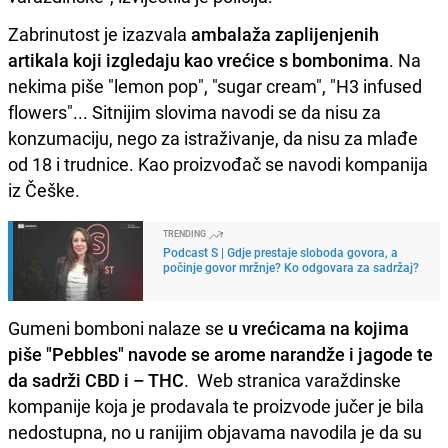
Zabrinutost je izazvala
ambalaža zaplijenjenih
artikala koji izgledaju kao vrećice s bombonima
. Na
nekima piše "lemon pop", "sugar cream", "H3 infused
flowers"... Sitnijim slovima navodi se da nisu za
konzumaciju, nego za istraživanje, da nisu za mlađe
od 18 i trudnice. Kao proizvođač se navodi kompanija
iz Češke.
TRENDING
Podcast S | Gdje prestaje sloboda govora, a
počinje govor mržnje? Ko odgovara za sadržaj?
Gumeni bomboni nalaze se
u vrećicama na kojima
piše "Pebbles" navode se arome narandže i jagode te
da sadrži CBD i – THC
. Web stranica varaždinske
kompanije koja je prodavala te proizvode jučer je bila
nedostupna, no u ranijim objavama navodila je da su