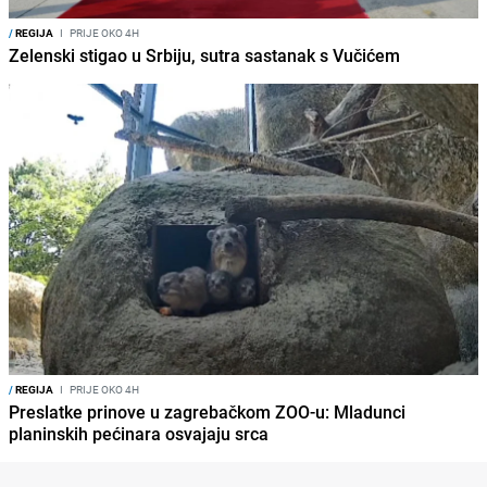
/
REGIJA
I
PRIJE OKO 4H
Zelenski stigao u Srbiju, sutra sastanak s Vučićem
/
REGIJA
I
PRIJE OKO 4H
Preslatke prinove u zagrebačkom ZOO-u: Mladunci
planinskih pećinara osvajaju srca